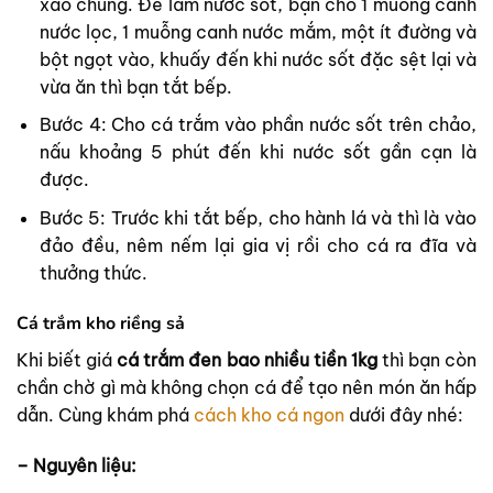
xào chung. Để làm nước sốt, bạn cho 1 muỗng canh
nước lọc, 1 muỗng canh nước mắm, một ít đường và
bột ngọt vào, khuấy đến khi nước sốt đặc sệt lại và
vừa ăn thì bạn tắt bếp.
Bước 4: Cho cá trắm vào phần nước sốt trên chảo,
nấu khoảng 5 phút đến khi nước sốt gần cạn là
được.
Bước 5: Trước khi tắt bếp, cho hành lá và thì là vào
đảo đều, nêm nếm lại gia vị rồi cho cá ra đĩa và
thưởng thức.
Cá trắm kho riềng sả
Khi biết giá
cá trắm đen bao nhiều tiền 1kg
thì bạn còn
chần chờ gì mà không chọn cá để tạo nên món ăn hấp
dẫn. Cùng khám phá
cách kho cá ngon
dưới đây nhé:
– Nguyên liệu: