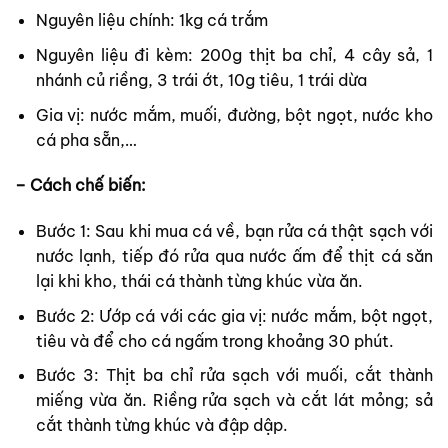
Nguyên liệu chính: 1kg cá trắm
Nguyên liệu đi kèm: 200g thịt ba chỉ, 4 cây sả, 1
nhánh củ riềng, 3 trái ớt, 10g tiêu, 1 trái dừa
Gia vị: nước mắm, muối, đường, bột ngọt, nước kho
cá pha sẵn,…
– Cách chế biến:
Bước 1: Sau khi mua cá về, bạn rửa cá thật sạch với
nước lạnh, tiếp đó rửa qua nước ấm để thịt cá săn
lại khi kho, thái cá thành từng khúc vừa ăn.
Bước 2: Ướp cá với các gia vị: nước mắm, bột ngọt,
tiêu và để cho cá ngấm trong khoảng 30 phút.
Bước 3: Thịt ba chỉ rửa sạch với muối, cắt thành
miếng vừa ăn. Riềng rửa sạch và cắt lát mỏng; sả
cắt thành từng khúc và đập dập.