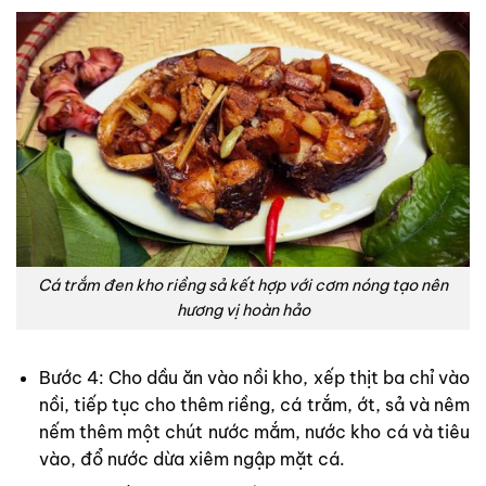
Cá trắm đen kho riềng sả kết hợp với cơm nóng tạo nên
hương vị hoàn hảo
Bước 4: Cho dầu ăn vào nồi kho, xếp thịt ba chỉ vào
nồi, tiếp tục cho thêm riềng, cá trắm, ớt, sả và nêm
nếm thêm một chút nước mắm, nước kho cá và tiêu
vào, đổ nước dừa xiêm ngập mặt cá.