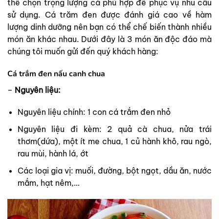
thể chọn trọng lượng cá phù hợp để phục vụ nhu cầu
sử dụng. Cá trăm đen được đánh giá cao về hàm
lượng dinh dưỡng nên bạn có thể chế biến thành nhiều
món ăn khác nhau. Dưới đây là 3 món ăn độc đáo mà
chúng tôi muốn gửi đến quý khách hàng:
Cá trắm đen nấu canh chua
–
Nguyên liệu:
Nguyên liệu chính: 1 con cá trắm đen nhỏ
Nguyên liệu đi kèm: 2 quả cà chua, nửa trái
thơm(dứa), một ít me chua, 1 củ hành khô, rau ngò,
rau mùi, hành lá, ớt
Các loại gia vị: muối, đường, bột ngọt, dầu ăn, nước
mắm, hạt nêm,…