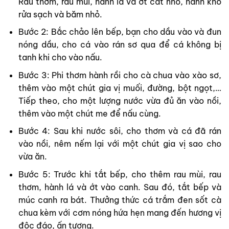
Rau thơm, rau mùi, hành lá và ớt cắt nhỏ, hành khô
rửa sạch và băm nhỏ.
Bước 2: Bắc chảo lên bếp, bạn cho dầu vào và đun
nóng dầu, cho cá vào rán sơ qua để cá không bị
tanh khi cho vào nấu.
Bước 3: Phi thơm hành rồi cho cà chua vào xào sơ,
thêm vào một chút gia vị muối, đường, bột ngọt,…
Tiếp theo, cho một lượng nước vừa đủ ăn vào nồi,
thêm vào một chút me để nấu cùng.
Bước 4: Sau khi nước sôi, cho thơm và cá đã rán
vào nồi, nêm nếm lại với một chút gia vị sao cho
vừa ăn.
Bước 5: Trước khi tắt bếp, cho thêm rau mùi, rau
thơm, hành lá và ớt vào canh. Sau đó, tắt bếp và
múc canh ra bát. Thưởng thức cá trắm đen sốt cà
chua kèm với cơm nóng hứa hẹn mang đến hương vị
độc đáo, ấn tượng.