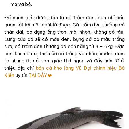
mẹ và bé.
Để nhận biết được đâu là cá trắm đen, bạn chỉ cần
quan sát kỹ một chút là được. Cá trắm đen thường có
thân dài, có dạng ống tròn, môi nhọn, không có râu.
Lưng của cá sẽ có màu đen, bụng cá có màu trắng
sữa, cá trắm đen thường có cân nặng từ 3 – 5kg. Đặc
biệt khi mổ cá, thịt của cá trắng và chắc, xương dăm
to nhưng ít, có cảm giác thịt ngon và đầy hơn. Giới
thiệu địa chỉ
bán cá kho làng Vũ Đại chính hiệu Bá
Kiến
uy tín
TẠI ĐÂY❤️