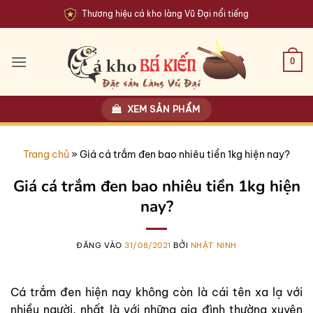
Bỏ
Thương hiệu cá kho làng Vũ Đại nổi tiếng
qua
nội
dung
0
XEM SẢN PHẨM
Trang chủ
»
Giá cá trắm đen bao nhiêu tiền 1kg hiện nay?
Giá cá trắm đen bao nhiêu tiền 1kg hiện
nay?
ĐĂNG VÀO
31/08/2021
BỞI
NHẬT NINH
Cá trắm đen hiện nay không còn là cái tên xa lạ với
nhiều người, nhất là với những gia đình thường xuyên