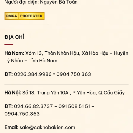
Người đại diện: Nguyễn Bá Toàn
ĐỊA CHỈ
Hà Nam:
Xóm 13, Thôn Nhân Hậu, Xã Hòa Hậu – Huyện
Lý Nhân – Tỉnh Hà Nam
ĐT:
0226.384.9986 * 0904 750 363
Hà Nội:
Số 18, Trung Yên 10A , P.Yên Hòa, Q.Cầu Giấy
ĐT:
024.66.82.3737 – 091 508 51 51 –
0904.750.363
Email:
sale@cakhobakien.com