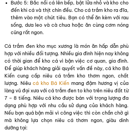
Bước 5: Bắc nồi cá lên bếp, bật lửa nhỏ và kho cho
đến khi cá và thịt chín đều. Cho cá trắm kho ra đĩa,
thêm vào một chút tiêu. Bạn có thể ăn kèm với rau
sống, dưa leo và cà chua hoặc ăn cùng cơm nóng
cũng rất ngon.
Cá trắm đen kho mục xương là món ăn hấp dẫn phù
hợp với nhiều đối tượng. Nhiều gia đình hiện nay không
có thời gian để kho cá vì bận việc cơ quan, gia đình.
Để giúp khách hàng giải quyết vấn đề này, cá kho Bá
Kiến cung cấp niêu cá trắm kho thơm ngon, chất
lượng. Niêu
cá kho Bá Kiến
mang đậm hương vị của
làng vũ đại xưa với cá trắm đen to kho trên niêu đất từ
7 – 8 tiếng. Niêu cá kho được bán với trọng lượng đa
dạng phù hợp với nhu cầu sử dụng của khách hàng.
Nếu bạn quá bận mải vì công việc thì còn chần chờ gì
mà không lựa chọn niêu cá thơm ngon, giàu dinh
dưỡng tại: