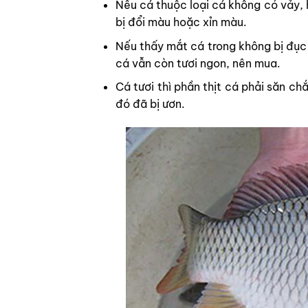
Nếu cá thuộc loại cá không có vảy, 
bị đổi màu hoặc xỉn màu.
Nếu thấy mắt cá trong không bị đục 
cá vẫn còn tươi ngon, nên mua.
Cá tươi thì phần thịt cá phải săn c
đó đã bị ươn.