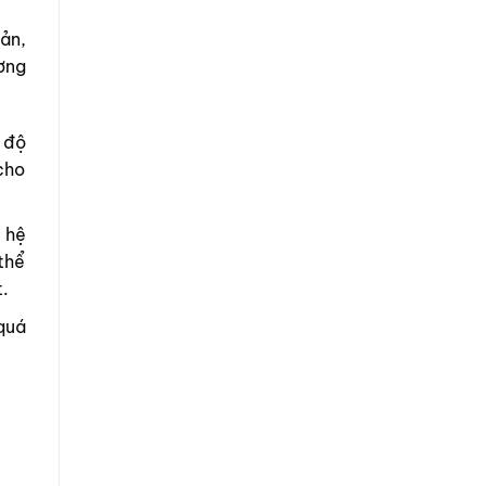
ản,
ơng
 độ
cho
 hệ
thể
.
quá