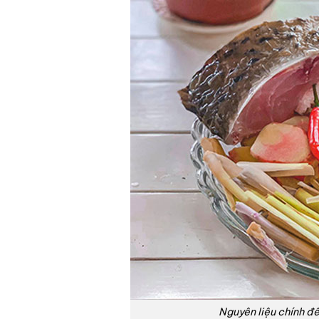
Nguyên liệu chính đ