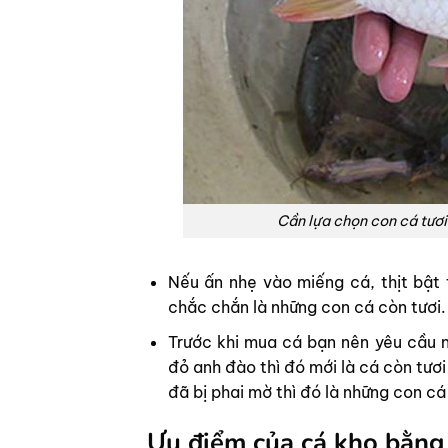
Cần lựa chọn con cá tươi
Nếu ấn nhẹ vào miếng cá, thịt bật t
chắc chắn là những con cá còn tươi.
Trước khi mua cá bạn nên yêu cầu
đỏ anh đào thì đó mới là cá còn tư
đã bị phai mờ thì đó là những con cá 
Ưu điểm của cá kho bằng 