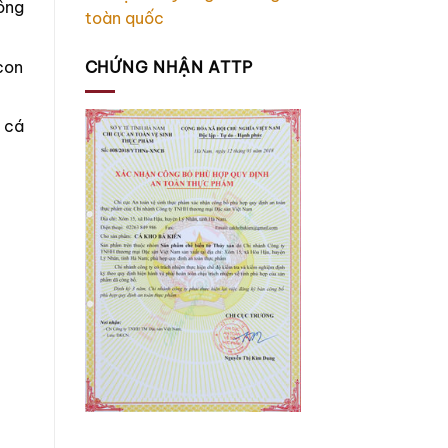
ông
toàn quốc
con
CHỨNG NHẬN ATTP
 cá