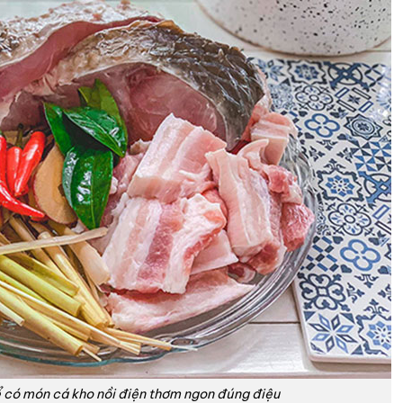
ể có món cá kho nồi điện thơm ngon đúng điệu