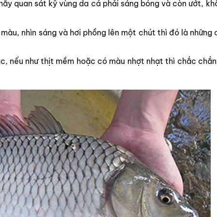
hãy quan sát kỹ vùng da cá phải sáng bóng và còn ướt, kh
màu, nhìn sáng và hơi phồng lên một chút thì đó là những 
hắc, nếu như thịt mềm hoặc có màu nhợt nhạt thì chắc chắn