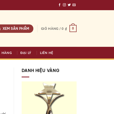
XEM SẢN PHẨM
0
GIỎ HÀNG /
0
₫
A HÀNG
ĐẠI LÝ
LIÊN HỆ
DANH HIỆU VÀNG