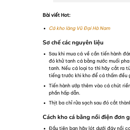
Bài viết Hot:
Cá kho làng Vũ Đại Hà Nam
Sơ chế các nguyên liệu
Sau khi mua cá về cần tiến hành đán
đó khử tanh cá bằng nước muối pha 
tanh. Nếu cá loại to thì hãy cắt ra 
tiếng trước khi kho để cá thấm đều g
Tiến hành ướp thêm vào cá chút riền
phần hấp dẫn.
Thịt ba chỉ rửa sạch sau đó cắt thà
Cách kho cá bằng nồi điện đơn g
Đầu tiên bạn hãy lót dưới đáy nồi c