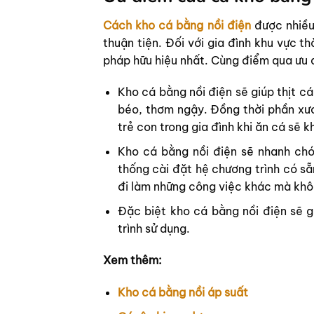
Cách kho cá bằng nồi điện
được nhiều 
thuận tiện. Đối với gia đình khu vực t
pháp hữu hiệu nhất. Cùng điểm qua ưu 
Kho cá bằng nồi điện sẽ giúp thịt c
béo, thơm ngậy. Đồng thời phần xươ
trẻ con trong gia đình khi ăn cá sẽ 
Kho cá bằng nồi điện sẽ nhanh chón
thống cài đặt hệ chương trình có sẵ
đi làm những công việc khác mà khôn
Đặc biệt kho cá bằng nồi điện sẽ gi
trình sử dụng.
Xem thêm:
Kho cá bằng nồi áp suất