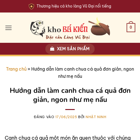
Bỏ
Thương hiệu cá kho làng Vũ Đại nổi tiếng
qua
nội
dung
0
XEM SẢN PHẨM
Trang chủ
»
Hướng dẫn làm canh chua cá quả đơn giản, ngon
như mẹ nấu
Hướng dẫn làm canh chua cá quả đơn
giản, ngon như mẹ nấu
ĐĂNG VÀO
17/06/2025
BỞI
NHẬT NINH
Canh chua cá quả một món ăn quen thuộc với chúng