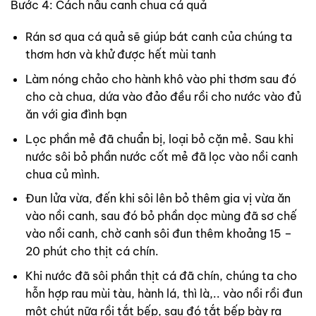
Bước 4: Cách nấu canh chua cá quả
Rán sơ qua cá quả sẽ giúp bát canh của chúng ta
thơm hơn và khử được hết mùi tanh
Làm nóng chảo cho hành khô vào phi thơm sau đó
cho cà chua, dứa vào đảo đều rồi cho nước vào đủ
ăn với gia đình bạn
Lọc phần mẻ đã chuẩn bị, loại bỏ cặn mẻ. Sau khi
nước sôi bỏ phần nước cốt mẻ đã lọc vào nồi canh
chua củ mình.
Đun lửa vừa, đến khi sôi lên bỏ thêm gia vị vừa ăn
vào nồi canh, sau đó bỏ phần dọc mùng đã sơ chế
vào nồi canh, chờ canh sôi đun thêm khoảng 15 –
20 phút cho thịt cá chín.
Khi nước đã sôi phần thịt cá đã chín, chúng ta cho
hỗn hợp rau mùi tàu, hành lá, thì là,.. vào nồi rồi đun
một chút nữa rồi tắt bếp, sau đó tắt bếp bày ra