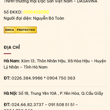
TNHH thương mại Đặc Sản Việt Nam – DASAVINA
Số ĐKKD:
0106423090
Người đại diện: Nguyễn Bá Toàn
ĐỊA CHỈ
Hà Nam:
Xóm 13, Thôn Nhân Hậu, Xã Hòa Hậu – Huyện
Lý Nhân – Tỉnh Hà Nam
ĐT:
0226.384.9986 * 0904 750 363
Hà Nội:
Số 18, Trung Yên 10A , P.Yên Hòa, Q.Cầu Giấy
ĐT:
024.66.82.3737 – 091 508 51 51 –