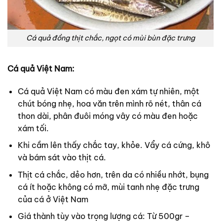
Cá quả đồng thịt chắc, ngọt có mùi bùn đặc trưng
Cá quả Việt Nam:
Cá quả Việt Nam có màu đen xám tự nhiên, một
chút bóng nhẹ, hoa văn trên mình rõ nét, thân cá
thon dài, phân đuôi móng vây có màu đen hoặc
xám tối.
Khi cầm lên thấy chắc tay, khỏe. Vẩy cá cứng, khô
và bám sát vào thịt cá.
Thịt cá chắc, dẻo hơn, trên da có nhiều nhớt, bụng
cá ít hoặc không có mỡ, mùi tanh nhẹ đặc trưng
của cá ở Việt Nam
Giá thành tùy vào trọng lượng cá: Từ 500gr –