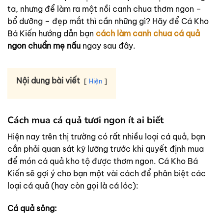
ta, nhưng để làm ra một nồi canh chua thơm ngon –
bổ dưỡng – đẹp mắt thì cần những gì? Hãy để Cá Kho
Bá Kiến hướng dẫn bạn
cách làm canh chua cá quả
ngon chuẩn mẹ nấu
ngay sau đây.
Nội dung bài viết
Hiện
Cách mua cá quả tươi ngon ít ai biết
Hiện nay trên thị trường có rất nhiều loại cá quả, bạn
cần phải quan sát kỹ lưỡng trước khi quyết định mua
để món cá quả kho tộ được thơm ngon. Cá Kho Bá
Kiến sẽ gợi ý cho bạn một vài cách để phân biệt các
loại cá quả (hay còn gọi là cá lóc):
Cá quả sông: