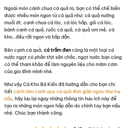
Ngoài món cánh chua cá quả ra, bạn có thể chế biến
được nhiều món ngon từ cá quả như: cá quả nướng
muối ớt, canh chua cá lóc, cá lóc hấp, gỏi cá lóc,
bánh canh cá quả, ruốc cá quả, cá quả om mẻ, cá
kho…đều rất ngon và hấp dẫn.
Bên cạnh cá quả,
cá trắm đen
cũng là một loại cá
nước ngọt có phần thịt săn chắc, ngọt nước bạn cũng
có thể tham khảo để làm nguyên liệu cho mâm cơm
của gia đình mình nhé.
Như vậy Cá Kho Bá Kiến đã hướng dẫn cho bạn chi
tiết
cách làm canh qua cá quả đơn giản ngon như mẹ
nấu
, hãy lưu lại ngay những thông tin hưu ích này để
tạo ra những món ngon hấp dẫn do chính tay bạn nấu
nhé. Chúc bạn thành công.