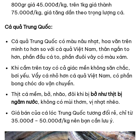
800gr giá 45.000đ/kg, trên 1kg giá thành
75.000đ/kg, giá tăng dần theo trọng lượng cá.
Cá quả Trung Quốc:
Cá quả Trung Quốc có màu nâu nhạt, hoa văn trên
mình to hơn so với cá quả Việt Nam, thân ngắn to
hơn, phần đầu cá to, phần đuôi vây có màu xám.
Khi cầm trên tay có cả giác mền không săn chắc,
bơi yếu. Vẩy cá nhỏ hơn cá quả Việt Nam, có phần
bong chóc do vận chuyển.
Thịt cá mềm, bở, nhão, đôi khi bị
bở như thịt bị
ngâm nước
, không có mùi thơm, vị nhạt nhẽo.
Giá bán của cá lóc Trung Quốc tương đối rẻ, chỉ từ
35.000đ – 50.000đ/kg nên bạn cần lưu ý.