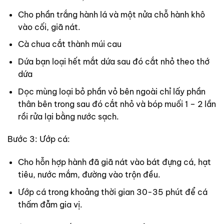
Cho phần trắng hành lá và một nửa chỗ hành khô
vào cối, giã nát.
Cà chua cắt thành múi cau
Dứa bạn loại hết mắt dứa sau đó cắt nhỏ theo thớ
dứa
Dọc mùng loại bỏ phần vỏ bên ngoài chỉ lấy phần
thân bên trong sau đó cắt nhỏ và bóp muối 1 – 2 lần
rồi rửa lại bằng nước sạch.
Bước 3: Ướp cá:
Cho hỗn hợp hành đã giã nát vào bát đựng cá, hạt
tiêu, nước mắm, đường vào trộn đều.
Ướp cá trong khoảng thời gian 30-35 phút để cá
thấm đẫm gia vị.