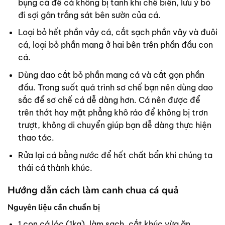
bụng cá để cá không bị tanh khi chế biến, lưu ý bỏ
đi sợi gân trắng sát bên sườn của cá.
Loại bỏ hết phần vảy cá, cắt sạch phần vây và đuôi
cá, loại bỏ phần mang ở hai bên trên phần đầu con
cá.
Dùng dao cắt bỏ phần mang cá và cắt gọn phần
đầu. Trong suốt quá trình sơ chế bạn nên dùng dao
sắc để sơ chế cá dễ dàng hơn. Cá nên được để
trên thớt hay mặt phẳng khô ráo để không bị trơn
trượt, không di chuyển giúp bạn dễ dàng thực hiện
thao tác.
Rửa lại cá bằng nước để hết chất bẩn khi chúng ta
thái cá thành khúc.
Hướng dẫn cách làm canh chua cá quả
Nguyên liệu cần chuẩn bị
1 con cá lóc (1kg), làm sạch, cắt khúc vừa ăn