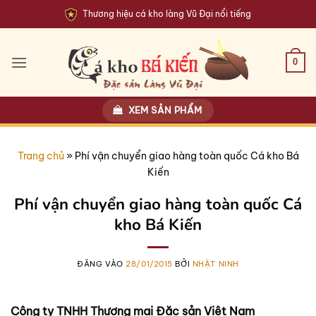
Bỏ
Thương hiệu cá kho làng Vũ Đại nổi tiếng
qua
nội
dung
0
XEM SẢN PHẨM
Trang chủ
»
Phí vận chuyển giao hàng toàn quốc Cá kho Bá
Kiến
Phí vận chuyển giao hàng toàn quốc Cá
kho Bá Kiến
ĐĂNG VÀO
28/01/2015
BỞI
NHẬT NINH
Công ty TNHH Thương mại Đặc sản Việt Nam