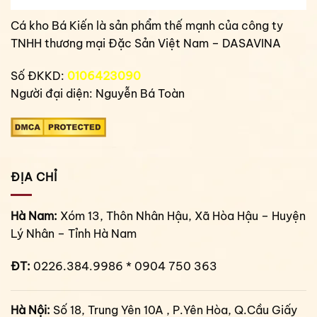
Cá kho Bá Kiến là sản phẩm thế mạnh của công ty
TNHH thương mại Đặc Sản Việt Nam – DASAVINA
Số ĐKKD:
0106423090
Người đại diện: Nguyễn Bá Toàn
ĐỊA CHỈ
Hà Nam:
Xóm 13, Thôn Nhân Hậu, Xã Hòa Hậu – Huyện
Lý Nhân – Tỉnh Hà Nam
ĐT:
0226.384.9986 * 0904 750 363
Hà Nội:
Số 18, Trung Yên 10A , P.Yên Hòa, Q.Cầu Giấy