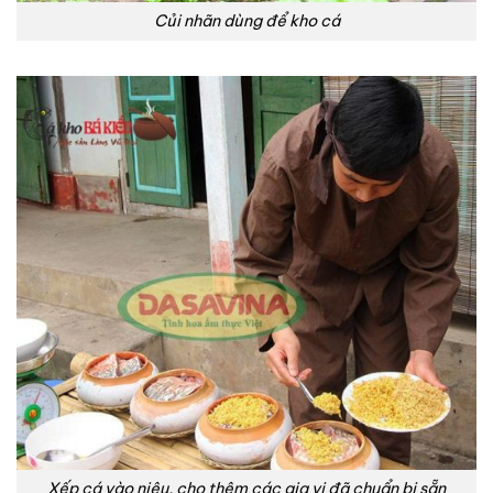
Củi nhãn dùng để kho cá
Xếp cá vào niêu, cho thêm các gia vị đã chuẩn bị sẵn