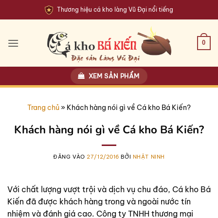
Bỏ
Thương hiệu cá kho làng Vũ Đại nổi tiếng
qua
nội
dung
0
XEM SẢN PHẨM
Trang chủ
»
Khách hàng nói gì về Cá kho Bá Kiến?
Khách hàng nói gì về Cá kho Bá Kiến?
ĐĂNG VÀO
27/12/2016
BỞI
NHẬT NINH
Với chất lượng vượt trội và dịch vụ chu đáo, Cá kho Bá
Kiến đã được khách hàng trong và ngoài nước tín
nhiệm và đánh giá cao. Công ty TNHH thương mại