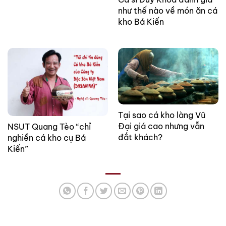
như thế nào về món ăn cá
kho Bá Kiến
Tại sao cá kho làng Vũ
Đại giá cao nhưng vẫn
NSUT Quang Tèo “chỉ
đắt khách?
nghiền cá kho cụ Bá
Kiến”