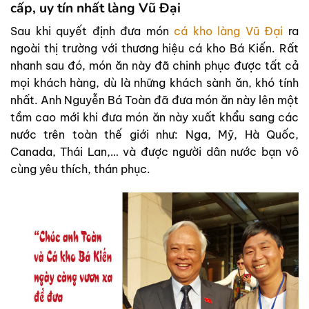
cấp, uy tín nhất làng Vũ Đại
Sau khi quyết định đưa món
cá kho làng Vũ Đại
ra
ngoài thị trường với thương hiệu cá kho Bá Kiến. Rất
nhanh sau đó, món ăn này đã chinh phục được tất cả
mọi khách hàng, dù là những khách sành ăn, khó tính
nhất. Anh Nguyễn Bá Toàn đã đưa món ăn này lên một
tầm cao mới khi đưa món ăn này xuất khẩu sang các
nước trên toàn thế giới như: Nga, Mỹ, Hà Quốc,
Canada, Thái Lan,… và được người dân nước bạn vô
cùng yêu thích, thán phục.