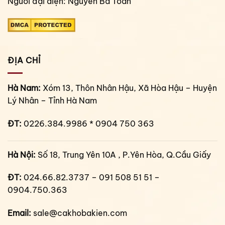
Người đại diện: Nguyễn Bá Toàn
ĐỊA CHỈ
Hà Nam:
Xóm 13, Thôn Nhân Hậu, Xã Hòa Hậu – Huyện
Lý Nhân – Tỉnh Hà Nam
ĐT:
0226.384.9986 * 0904 750 363
Hà Nội:
Số 18, Trung Yên 10A , P.Yên Hòa, Q.Cầu Giấy
ĐT:
024.66.82.3737 – 091 508 51 51 –
0904.750.363
Email:
sale@cakhobakien.com