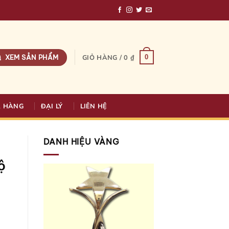
XEM SẢN PHẨM
0
GIỎ HÀNG /
0
₫
A HÀNG
ĐẠI LÝ
LIÊN HỆ
DANH HIỆU VÀNG
ộ