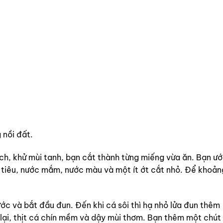
 nồi đất.
ạch, khử mùi tanh, bạn cắt thành từng miếng vừa ăn. Bạn ư
, tiêu, nước mắm, nước màu và một ít ớt cắt nhỏ. Để khoản
ớc và bắt đầu đun. Đến khi cá sôi thì hạ nhỏ lửa đun thêm
lại, thịt cá chín mềm và dậy mùi thơm. Bạn thêm một chút