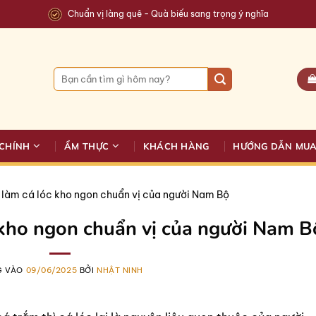
Chuẩn vị làng quê - Quà biếu sang trọng ý nghĩa
Tìm
kiếm:
CHÍNH
ẨM THỰC
KHÁCH HÀNG
HƯỚNG DẪN MU
làm cá lóc kho ngon chuẩn vị của người Nam Bộ
kho ngon chuẩn vị của người Nam B
G VÀO
09/06/2025
BỞI
NHẬT NINH