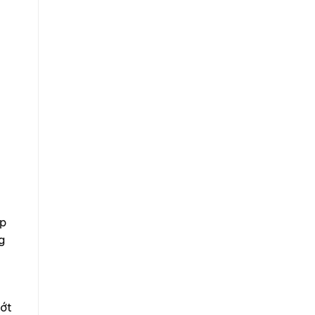
ớp
g
 ớt