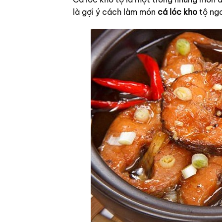
là gợi ý cách làm món
cá lóc kho
tộ ngo