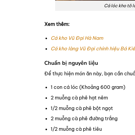
Cá lóc kho tô 
Xem thêm:
Cá kho Vũ Đại Hà Nam
Cá kho làng Vũ Đại chính hiệu Bá Ki
Chuẩn bị nguyên liệu
Để thực hiện món ăn này, bạn cần chuẩ
1 con cá lóc (Khoảng 600 gram)
2 muỗng cà phê hạt nêm
1/2 muỗng cà phê bột ngọt
2 muỗng cà phê đường trắng
1/2 muỗng cà phê tiêu