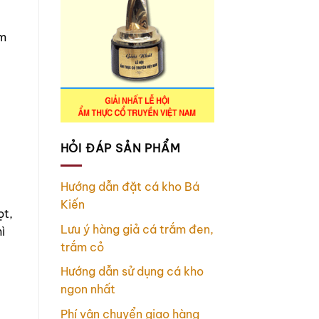
êm
HỎI ĐÁP SẢN PHẨM
Hướng dẫn đặt cá kho Bá
Kiến
ọt,
Lưu ý hàng giả cá trắm đen,
ì
trắm cỏ
Hướng dẫn sử dụng cá kho
ngon nhất
Phí vận chuyển giao hàng