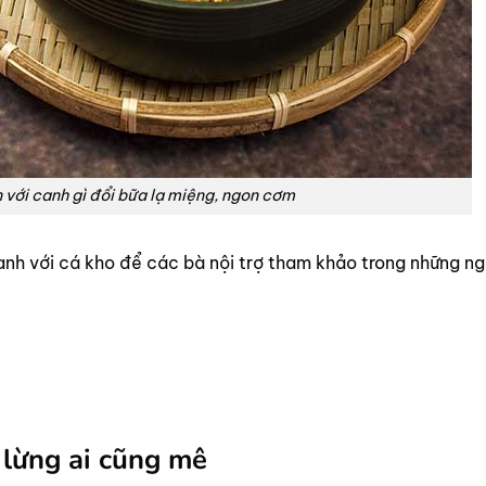
n với canh gì đổi bữa lạ miệng, ngon cơm
canh với cá kho để các bà nội trợ tham khảo trong những n
lừng ai cũng mê