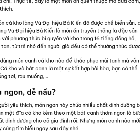
ba chỉ. Thực tế, đây là một món ăn quen thuộc mà đưa cơm
thích.
ón cá kho làng Vũ Đại hiệu Bá Kiến đã được chế biến sẵn, 
ng Vũ Đại hiệu Bá Kiến là món ăn truyền thống là đặc sản
với phương thức bí quyền và kho trong 16 tiếng đồng hồ,
ừ tan, từ trẻ nhỏ đến người già đều có thể thưởng thức đượ
n dùng món canh cá kho nào để khắc phục mùi tanh mà vẫn
ý. Cá kho và bát canh là một sự kết hợp hài hòa, bạn có thể
ồng tơi, rau muống,…
u ngon, dễ nấu?
gười yêu thích, món ngon này chứa nhiều chất dinh dưỡng 
ần một đĩa cá kho kèm theo một bát canh thơm ngon là bữ
 dinh dưỡng cho cả gia đình rồi. Nhưng món canh nào mới
y cùng tìm hiểu ngay sau đây nhé.