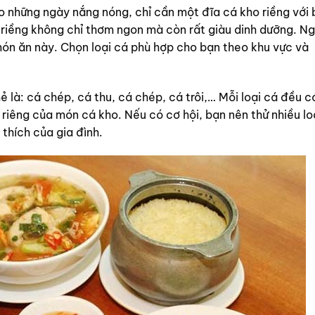
o những ngày nắng nóng, chỉ cần một đĩa cá kho riềng với 
 riềng không chỉ thơm ngon mà còn rất giàu dinh dưỡng. Ng
món ăn này. Chọn loại cá phù hợp cho bạn theo khu vực và
 là: cá chép, cá thu, cá chép, cá trôi,… Mỗi loại cá đều c
 riêng của món cá kho. Nếu có cơ hội, bạn nên thử nhiều lo
thích của gia đình.