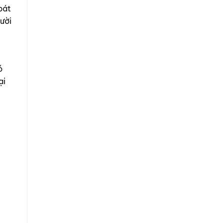
bát
ười
ó
ại