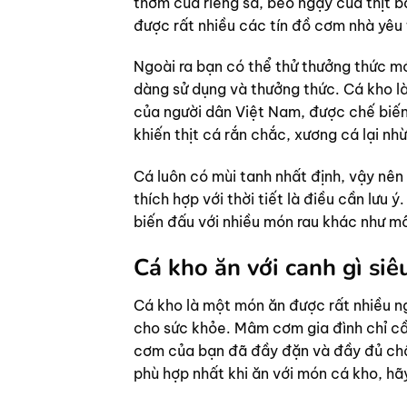
thơm của riềng sả, béo ngậy của thịt 
được rất nhiều các tín đồ cơm nhà yêu 
Ngoài ra bạn có thể thử thưởng thức m
dàng sử dụng và thưởng thức. Cá kho là
của người dân Việt Nam, được chế biến 
khiến thịt cá rắn chắc, xương cá lại nh
Cá luôn có mùi tanh nhất định, vậy nê
thích hợp với thời tiết là điều cần lưu 
biến đấu với nhiều món rau khác như m
Cá kho ăn với canh gì siê
Cá kho là một món ăn được rất nhiều n
cho sức khỏe. Mâm cơm gia đình chỉ c
cơm của bạn đã đầy đặn và đầy đủ chất
phù hợp nhất khi ăn với món cá kho, hã