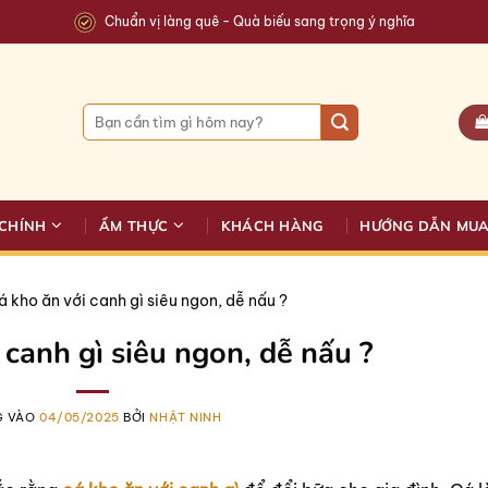
Chuẩn vị làng quê - Quà biếu sang trọng ý nghĩa
Tìm
kiếm:
CHÍNH
ẨM THỰC
KHÁCH HÀNG
HƯỚNG DẪN MU
á kho ăn với canh gì siêu ngon, dễ nấu ?
 canh gì siêu ngon, dễ nấu ?
G VÀO
04/05/2025
BỞI
NHẬT NINH