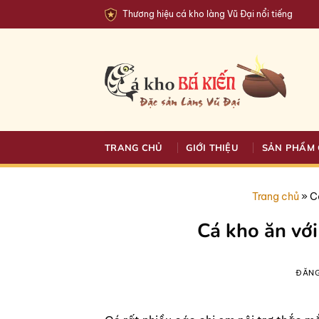
Bỏ
Thương hiệu cá kho làng Vũ Đại nổi tiếng
qua
nội
dung
TRANG CHỦ
GIỚI THIỆU
SẢN PHẨM 
Trang chủ
»
C
Cá kho ăn với
ĐĂN