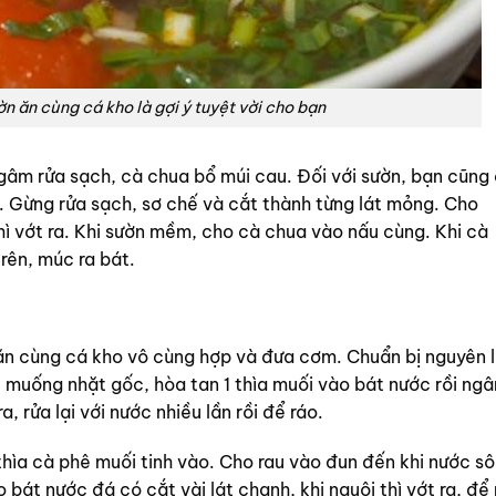
n ăn cùng cá kho là gợi ý tuyệt vời cho bạn
gâm rửa sạch, cà chua bổ múi cau. Đối với sườn, bạn cũng
n. Gừng rửa sạch, sơ chế và cắt thành từng lát mỏng. Cho
thì vớt ra. Khi sườn mềm, cho cà chua vào nấu cùng. Khi cà
rên, múc ra bát.
ăn cùng cá kho vô cùng hợp và đưa cơm. Chuẩn bị nguyên l
 muống nhặt gốc, hòa tan 1 thìa muối vào bát nước rồi ng
 rửa lại với nước nhiều lần rồi để ráo.
 thìa cà phê muối tinh vào. Cho rau vào đun đến khi nước sô
o bát nước đá có cắt vài lát chanh, khi nguội thì vớt ra, để