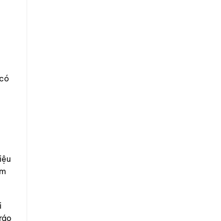
 có
iệu
âm
i
 ráo