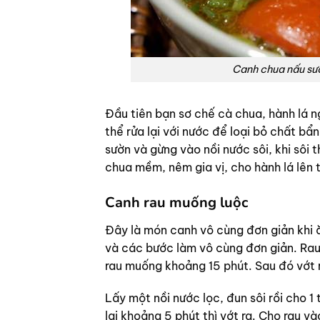
Canh chua nấu sườ
Đầu tiên bạn sơ chế cà chua, hành lá n
thể rửa lại với nước để loại bỏ chất bẩ
sườn và gừng vào nồi nước sôi, khi sôi 
chua mềm, nêm gia vị, cho hành lá lên t
Canh rau muống luộc
Đây là món canh vô cùng đơn giản khi 
và các bước làm vô cùng đơn giản. Rau
rau muống khoảng 15 phút. Sau đó vớt ra,
Lấy một nồi nước lọc, đun sôi rồi cho 1
lại khoảng 5 phút thì vớt ra. Cho rau và