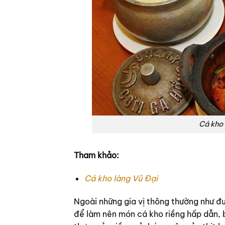
Cá kho
Tham khảo:
Cá kho làng Vũ Đại
Ngoài những gia vị thông thường như đườ
để làm nên món cá kho riềng hấp dẫn, 