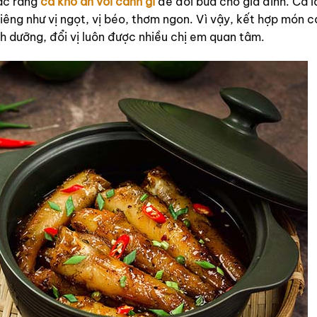
mắc rằng
cá kho ăn với canh gì
để đổi bữa cho gia đình. Cá l
iêng như vị ngọt, vị béo, thơm ngon. Vì vậy, kết hợp món c
 dưỡng, đổi vị luôn được nhiều chị em quan tâm.