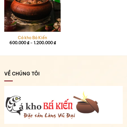
Cá kho Bá Kiến
Khoảng
600.000
₫
–
1.200.000
₫
giá:
từ
600.000 ₫
đến
1.200.000 ₫
VỀ CHÚNG TÔI