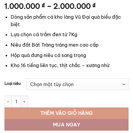
Khoảng
1.000.000
₫
–
2.000.000
₫
giá:
Dòng sản phẩm cá kho làng Vũ Đại quà biếu đặc
từ
biệt
1.000.000 
đến
Lựa chọn cá trắm đen từ 7Kg
2.000.000
Niêu đất Bát Tràng tráng men cao cấp
Hộp quà đưng niêu cá sang trọng
Kho 16 tiếng liên tục, thịt chắc – xương nhừ
Loại niêu
Cá kho Tiến Vua số lượng
THÊM VÀO GIỎ HÀNG
MUA NGAY