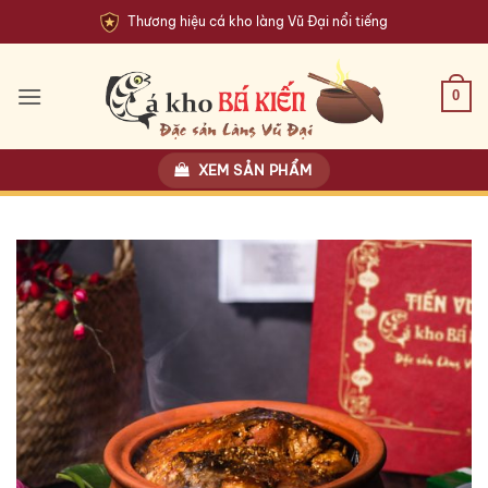
Bỏ
Thương hiệu cá kho làng Vũ Đại nổi tiếng
qua
nội
dung
0
XEM SẢN PHẨM