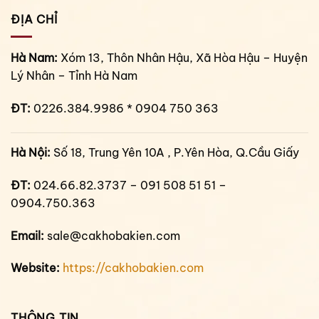
ĐỊA CHỈ
Hà Nam:
Xóm 13, Thôn Nhân Hậu, Xã Hòa Hậu – Huyện
Lý Nhân – Tỉnh Hà Nam
ĐT:
0226.384.9986 * 0904 750 363
Hà Nội:
Số 18, Trung Yên 10A , P.Yên Hòa, Q.Cầu Giấy
ĐT:
024.66.82.3737 – 091 508 51 51 –
0904.750.363
Email:
sale@cakhobakien.com
Website:
https://cakhobakien.com
THÔNG TIN