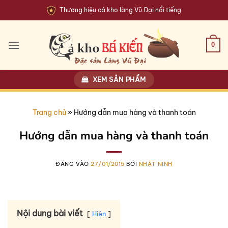
Bỏ
Thương hiệu cá kho làng Vũ Đại nổi tiếng
qua
nội
dung
0
XEM SẢN PHẨM
Trang chủ
»
Hướng dẫn mua hàng và thanh toán
Hướng dẫn mua hàng và thanh toán
ĐĂNG VÀO
27/01/2015
BỞI
NHẬT NINH
Nội dung bài viết
Hiện