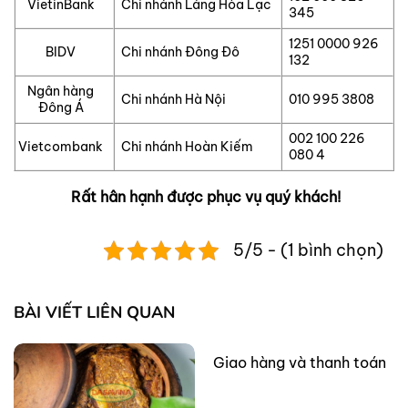
VietinBank
Chi nhánh Láng Hòa Lạc
345
1251 0000 926
BIDV
Chi nhánh Đông Đô
132
Ngân hàng
Chi nhánh Hà Nội
010 995 3808
Đông Á
002 100 226
Vietcombank
Chi nhánh Hoàn Kiếm
080 4
Rất hân hạnh được phục vụ quý khách!
5/5 - (1 bình chọn)
BÀI VIẾT LIÊN QUAN
Giao hàng và thanh toán