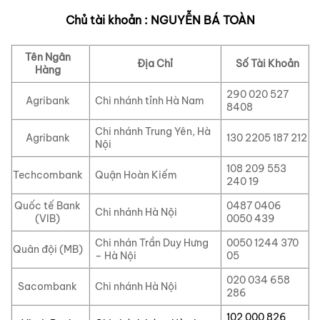
Chủ tài khoản : NGUYỄN BÁ TOÀN
Tên Ngân
Địa Chỉ
Số Tài Khoản
Hàng
290 020 527
Agribank
Chi nhánh tỉnh Hà Nam
8408
Chi nhánh Trung Yên, Hà
Agribank
130 2205 187 212
Nội
108 209 553
Techcombank
Quận Hoàn Kiếm
240 19
Quốc tế Bank
0487 0406
Chi nhánh Hà Nội
(VIB)
0050 439
Chi nhán Trần Duy Hưng
0050 1244 370
Quân đội (MB)
– Hà Nội
05
020 034 658
Sacombank
Chi nhánh Hà Nội
286
102 000 826