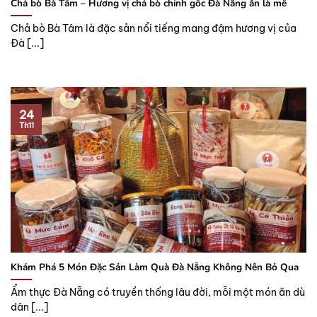
Chả bò Bà Tâm – Hương vị chả bò chính gốc Đà Nẵng ăn là mê
Chả bò Bà Tâm là đặc sản nổi tiếng mang đậm hương vị của
Đà [...]
24
Th11
Khám Phá 5 Món Đặc Sản Làm Quà Đà Nẵng Không Nên Bỏ Qua
Ẩm thực Đà Nẵng có truyền thống lâu đời, mỗi một món ăn dù
dân [...]