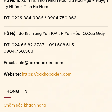
Hà Nam:
Xóm 13, Thôn Nhân Hậu, Xã Hòa Hậu – Huyện
Lý Nhân – Tỉnh Hà Nam
ĐT:
0226.384.9986 * 0904 750 363
Hà Nội:
Số 18, Trung Yên 10A , P.Yên Hòa, Q.Cầu Giấy
ĐT:
024.66.82.3737 – 091 508 51 51 –
0904.750.363
Email:
sale@cakhobakien.com
Website:
https://cakhobakien.com
THÔNG TIN
Chăm sóc khách hàng