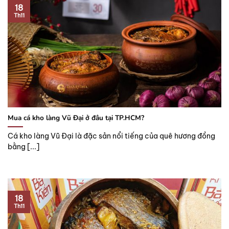
18
Th11
Mua cá kho làng Vũ Đại ở đâu tại TP.HCM?
Cá kho làng Vũ Đại là đặc sản nổi tiếng của quê hương đồng
bằng [...]
18
Th11