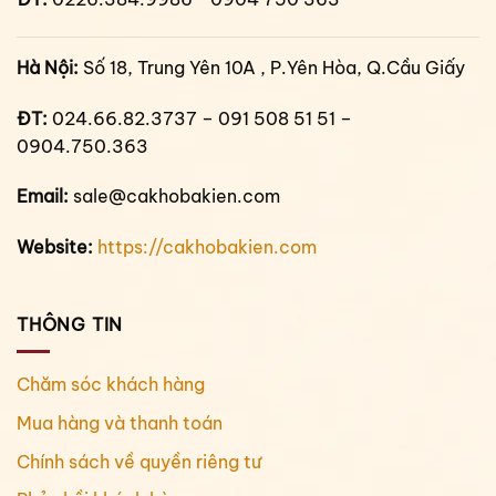
Hà Nội:
Số 18, Trung Yên 10A , P.Yên Hòa, Q.Cầu Giấy
ĐT:
024.66.82.3737 – 091 508 51 51 –
0904.750.363
Email:
sale@cakhobakien.com
Website:
https://cakhobakien.com
THÔNG TIN
Chăm sóc khách hàng
Mua hàng và thanh toán
Chính sách về quyền riêng tư