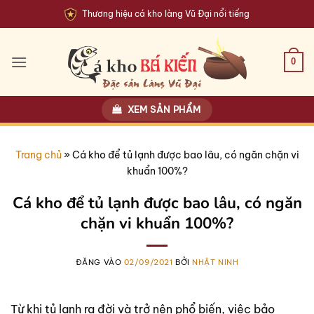
Bỏ
Thương hiệu cá kho làng Vũ Đại nổi tiếng
qua
nội
dung
0
XEM SẢN PHẨM
Trang chủ
»
Cá kho để tủ lạnh được bao lâu, có ngăn chặn vi
khuẩn 100%?
Cá kho để tủ lạnh được bao lâu, có ngăn
chặn vi khuẩn 100%?
ĐĂNG VÀO
02/09/2021
BỞI
NHẬT NINH
Từ khi tủ lạnh ra đời và trở nên phổ biến, việc bảo