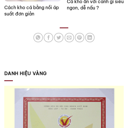
Cá kho ăn với canh gì siêu
Cách kho cá bằng nồi áp
ngon, dễ nấu ?
suất đơn giản
DANH HIỆU VÀNG