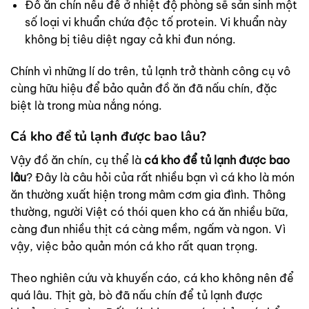
Đồ ăn chín nếu để ở nhiệt độ phòng sẽ sản sinh một
số loại vi khuẩn chứa độc tố protein. Vi khuẩn này
không bị tiêu diệt ngay cả khi đun nóng.
Chính vì những lí do trên, tủ lạnh trở thành công cụ vô
cùng hữu hiệu để bảo quản đồ ăn đã nấu chín, đặc
biệt là trong mùa nắng nóng.
Cá kho để tủ lạnh được bao lâu?
Vậy đồ ăn chín, cụ thể là
cá kho để tủ lạnh được bao
lâu
? Đây là câu hỏi của rất nhiều bạn vì cá kho là món
ăn thường xuất hiện trong mâm cơm gia đình. Thông
thường, người Việt có thói quen kho cá ăn nhiều bữa,
càng đun nhiều thịt cá càng mềm, ngấm và ngon. Vì
vậy, việc bảo quản món cá kho rất quan trọng.
Theo nghiên cứu và khuyến cáo, cá kho không nên để
quá lâu. Thịt gà, bò đã nấu chín để tủ lạnh được