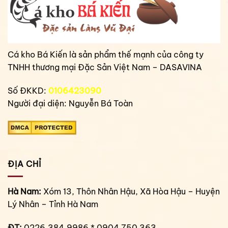
Cá kho Bá Kiến là sản phẩm thế mạnh của công ty
TNHH thương mại Đặc Sản Việt Nam – DASAVINA
Số ĐKKD:
0106423090
Người đại diện: Nguyễn Bá Toàn
ĐỊA CHỈ
Hà Nam:
Xóm 13, Thôn Nhân Hậu, Xã Hòa Hậu – Huyện
Lý Nhân – Tỉnh Hà Nam
ĐT:
0226.384.9986 * 0904 750 363