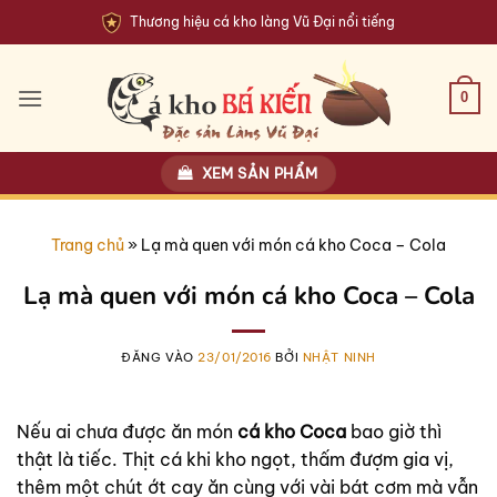
Bỏ
Thương hiệu cá kho làng Vũ Đại nổi tiếng
qua
nội
dung
0
XEM SẢN PHẨM
Trang chủ
»
Lạ mà quen với món cá kho Coca – Cola
Lạ mà quen với món cá kho Coca – Cola
ĐĂNG VÀO
23/01/2016
BỞI
NHẬT NINH
Nếu ai chưa được ăn món
cá kho Coca
bao giờ thì
thật là tiếc. Thịt cá khi kho ngọt, thấm đượm gia vị,
thêm một chút ớt cay ăn cùng với vài bát cơm mà vẫn