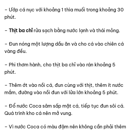
– Ướp cá nục với khoảng 1 thìa muối trong khoảng 30
phút.
–
Thịt ba chỉ
rửa sạch bằng nước lạnh và thái mỏng.
– Đun nóng một lượng dầu ăn và cho cá vào chiên cá
vàng đều.
– Phi thơm hành, cho thịt ba chỉ vào rán khoảng 5
phút.
– Thêm ớt vào nồi cá, đun cùng với thịt, thêm ít nước
mắm, đường vào nồi đun với lửa lớn khoảng 5 phút.
– Đổ nước Coca sâm sấp mặt cá, tiếp tục đun sôi cá.
Quá trình kho cá nên mở vung.
– Vì nước Coca có màu đậm nên không cần phải thêm