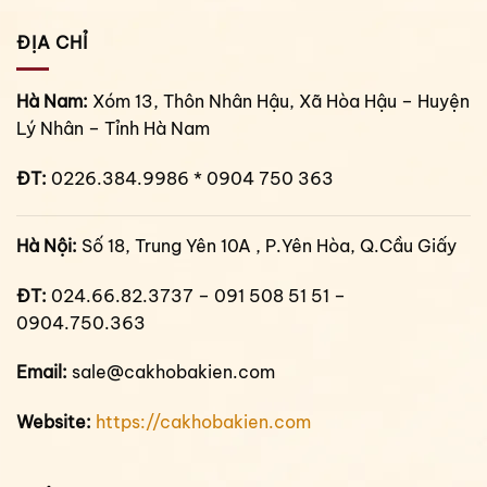
ĐỊA CHỈ
Hà Nam:
Xóm 13, Thôn Nhân Hậu, Xã Hòa Hậu – Huyện
Lý Nhân – Tỉnh Hà Nam
ĐT:
0226.384.9986 * 0904 750 363
Hà Nội:
Số 18, Trung Yên 10A , P.Yên Hòa, Q.Cầu Giấy
ĐT:
024.66.82.3737 – 091 508 51 51 –
0904.750.363
Email:
sale@cakhobakien.com
Website:
https://cakhobakien.com