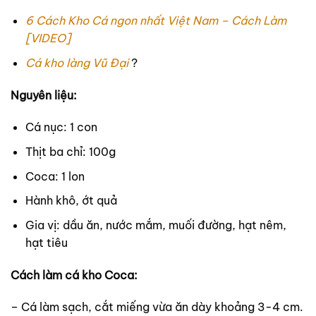
6 Cách Kho Cá ngon nhất Việt Nam – Cách Làm
[VIDEO]
Cá kho làng Vũ Đại
?
Nguyên liệu:
Cá nục: 1 con
Thịt ba chỉ: 100g
Coca: 1 lon
Hành khô, ớt quả
Gia vị: dầu ăn, nước mắm, muối đường, hạt nêm,
hạt tiêu
Cách làm cá kho Coca:
– Cá làm sạch, cắt miếng vừa ăn dày khoảng 3-4 cm.