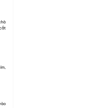
chà
cắt
ím,
vào