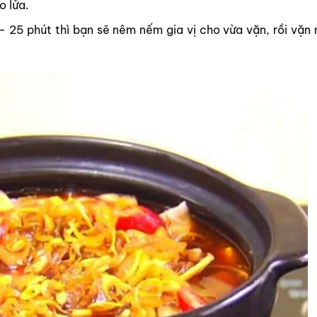
o lửa.
– 25 phút thì bạn sẽ nêm nếm gia vị cho vừa vặn, rồi vặn 