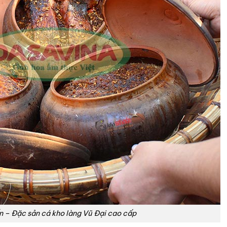
n – Đặc sản cá kho làng Vũ Đại cao cấp