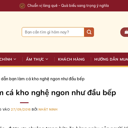
Chuẩn vị làng quê - Quà biếu sang trọng ý nghĩa
Tìm
kiếm:
CHÍNH
ẨM THỰC
KHÁCH HÀNG
HƯỚNG DẪN MU
 dẫn bạn làm cá kho nghệ ngon như đầu bếp
m cá kho nghệ ngon như đầu bếp
G VÀO
27/09/2016
BỞI
NHẬT NINH