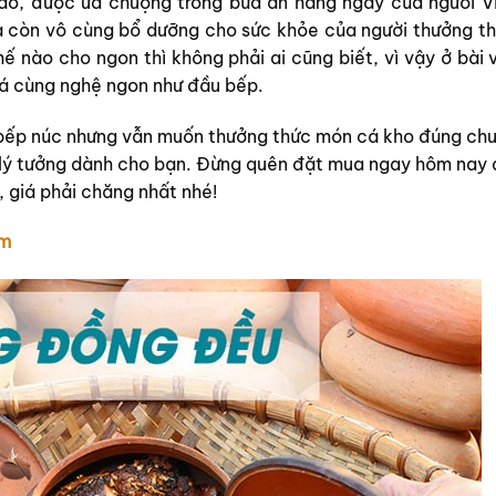
áo, được ưa chuộng trong bữa ăn hàng ngày của người Vi
 còn vô cùng bổ dưỡng cho sức khỏe của người thưởng th
 nào cho ngon thì không phải ai cũng biết, vì vậy ở bài v
cá cùng nghệ ngon như đầu bếp.
c bếp núc nhưng vẫn muốn thưởng thức món cá kho đúng ch
 lý tưởng dành cho bạn. Đừng quên đặt mua ngay hôm nay
, giá phải chăng nhất nhé!
om