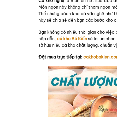
Cá kho nghệ
là món ăn hết sức độc đ
Món ngon này không chỉ thơm ngon mà
Thế nhưng cách kho cá với nghệ như thế
này sẽ chia sẻ đến bạn các bước kho 
Bạn không có nhiều thời gian cho việ
hấp dẫn,
cá kho Bá Kiến
sẽ là lựa chọn
sở hữu niêu cá kho chất lượng, chuẩn vị
Đặt mua trực tiếp tại:
cakhobakien.c