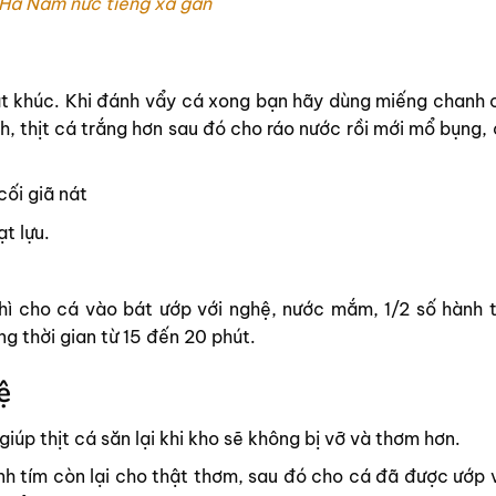
 Hà Nam nức tiếng xa gần
t khúc. Khi đánh vẩy cá xong bạn hãy dùng miếng chanh 
, thịt cá trắng hơn sau đó cho ráo nước rồi mới mổ bụng, 
cối giã nát
t lựu.
hì cho cá vào bát ướp với nghệ, nước mắm, 1/2 số hành t
g thời gian từ 15 đến 20 phút.
ệ
iúp thịt cá săn lại khi kho sẽ không bị vỡ và thơm hơn.
nh tím còn lại cho thật thơm, sau đó cho cá đã được ướp 