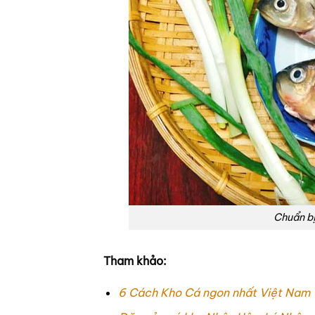
Chuẩn bị
Tham khảo:
6 Cách Kho Cá ngon nhất Việt Nam