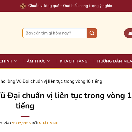
Chuẩn vị làng quê - Quà biếu sang trọng ý nghĩa
Tìm
kiếm:
CHÍNH
ẨM THỰC
KHÁCH HÀNG
HƯỚNG DẪN MU
o làng Vũ Đại chuẩn vị liên tục trong vòng 16 tiếng
ũ Đại chuẩn vị liên tục trong vòng 
tiếng
G VÀO
21/12/2016
BỞI
NHẬT NINH