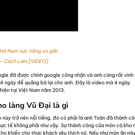
 Hà Nam nức tiếng xa gần
 – Cách Làm [VIDEO]
gle đã được chính google công nhận và anh cũng rất vinh
 4 ngày để quảng bá lại cho anh. Đây là video mà 4 ngày
hiện tại Việt Nam năm 2013.
o làng Vũ Đại là gì
 này trở nên nổi tiếng, đó có phải là anh Toàn đã thành c
hực tế không phải như vậy. Sự thành công của món cá kho 
kho khiến cho thực khách yêu thích nó. Nếu như món ăn nà