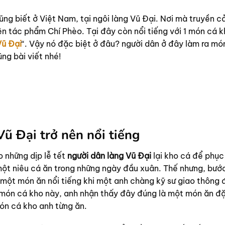
ng biết ở Việt Nam, tại ngôi làng Vũ Đại. Nơi mà truyền 
 tác phẩm Chí Phèo. Tại đây còn nổi tiếng với 1 món cá k
Vũ Đại
“. Vậy nó đặc biệt ở đâu? người dân ở đây làm ra mó
ng bài viết nhé!
ũ Đại trở nên nổi tiếng
 những dịp lễ tết
người dân làng Vũ Đại
lại kho cá để phục
 một niêu cá ăn trong những ngày đầu xuân. Thế nhưng, bướ
một món ăn nổi tiếng khi một anh chàng kỹ sư giao thông 
 món cá kho này, anh nhận thấy đây đúng là một món ăn đ
món cá kho anh từng ăn.