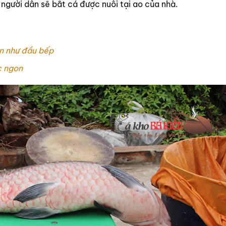
 người dân sẽ bắt cá được nuôi tại ao của nhà.
n như đầu bếp
c ngon