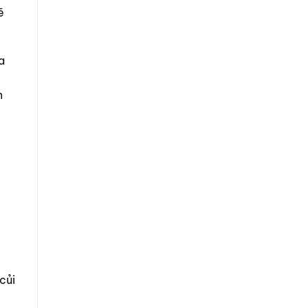
ẽ
a
n
củi