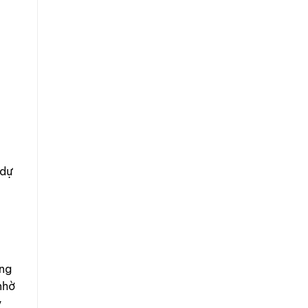
 dự
ông
nhờ
y