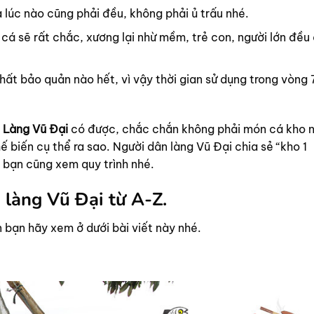
a lúc nào cũng phải đều, không phải ủ trấu nhé.
 cá sẽ rất chắc, xương lại nhừ mềm, trẻ con, người lớn đều
hất bảo quản nào hết, vì vậy thời gian sử dụng trong vòng 
 Làng Vũ Đại
có được, chắc chắn không phải món cá kho 
ế biến cụ thể ra sao. Người dân làng Vũ Đại chia sẻ “kho 1
 bạn cũng xem quy trình nhé.
 làng Vũ Đại từ A-Z.
 bạn hãy xem ở dưới bài viết này nhé.