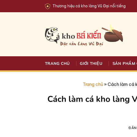
Bỏ
Thương hiệu cá kho làng Vũ Đại nổi tiếng
qua
nội
dung
TRANG CHỦ
GIỚI THIỆU
SẢN PHẨM 
Trang chủ
»
Cách làm cá kh
Cách làm cá kho làng V
ĐĂN