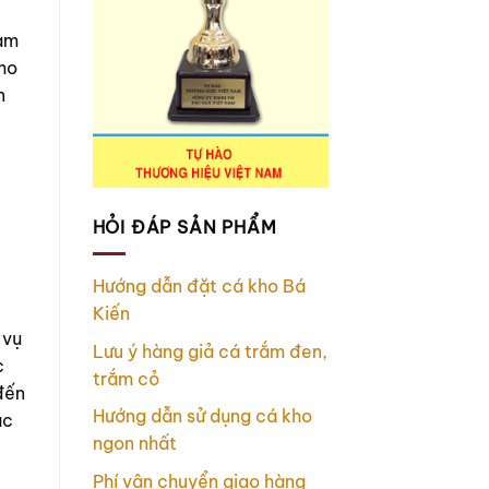
cảm
ho
n
HỎI ĐÁP SẢN PHẨM
Hướng dẫn đặt cá kho Bá
Kiến
 vụ
Lưu ý hàng giả cá trắm đen,
c
trắm cỏ
đến
Hướng dẫn sử dụng cá kho
ặc
ngon nhất
Phí vận chuyển giao hàng