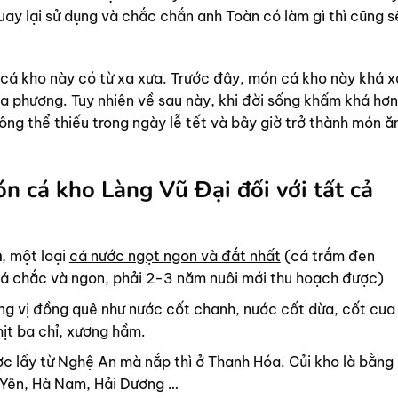
ay lại sử dụng và chắc chắn anh Toàn có làm gì thì cũng s
 cá kho này có từ xa xưa. Trước đây, món cá kho này khá x
địa phương. Tuy nhiên về sau này, khi đời sống khấm khá hơn
ông thể thiếu trong ngày lễ tết và bây giờ trở thành món ă
n cá kho Làng Vũ Đại đối với tất cả
n
, một loại
cá nước ngọt ngon và đắt nhất
(cá trắm đen
 cá chắc và ngon, phải 2-3 năm nuôi mới thu hoạch được)
ng vị đồng quê như nước cốt chanh, nước cốt dừa, cốt cua
hịt ba chỉ, xương hầm.
ợc lấy từ Nghệ An mà nắp thì ở Thanh Hóa. Củi kho là bằng 
g Yên, Hà Nam, Hải Dương …