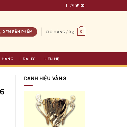
XEM SẢN PHẨM
0
GIỎ HÀNG /
0
₫
A HÀNG
ĐẠI LÝ
LIÊN HỆ
DANH HIỆU VÀNG
16