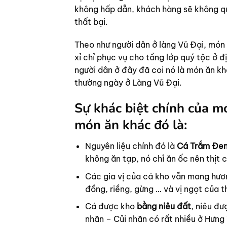
không hấp dẫn, khách hàng sẽ không qu
thất bại.
Theo như người dân ở làng Vũ Đại, món
xỉ chỉ phục vụ cho tầng lớp quý tộc ở 
người dân ở đây đã coi nó là món ăn kh
thường ngày ở Làng Vũ Đại.
Sự khác biệt chính của mó
món ăn khác đó là:
Nguyên liệu chính đó là
Cá Trắm Đe
không ăn tạp, nó chỉ ăn ốc nên thịt
Các gia vị của cá kho vẫn mang hươ
đồng, riềng, gừng … và vị ngọt của t
Cá được kho
bằng niêu đất
, niêu đư
nhãn – Củi nhãn có rất nhiều ở Hưn