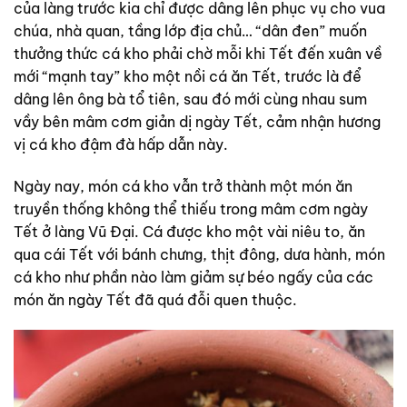
của làng trước kia chỉ được dâng lên phục vụ cho vua
chúa, nhà quan, tầng lớp địa chủ… “dân đen” muốn
thưởng thức cá kho phải chờ mỗi khi Tết đến xuân về
mới “mạnh tay” kho một nồi cá ăn Tết, trước là để
dâng lên ông bà tổ tiên, sau đó mới cùng nhau sum
vầy bên mâm cơm giản dị ngày Tết, cảm nhận hương
vị cá kho đậm đà hấp dẫn này.
Ngày nay, món cá kho vẫn trở thành một món ăn
truyền thống không thể thiếu trong mâm cơm ngày
Tết ở làng Vũ Đại. Cá được kho một vài niêu to, ăn
qua cái Tết với bánh chưng, thịt đông, dưa hành, món
cá kho như phần nào làm giảm sự béo ngấy của các
món ăn ngày Tết đã quá đỗi quen thuộc.