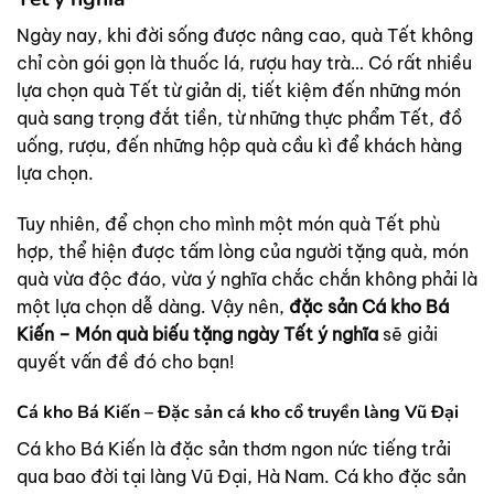
Ngày nay, khi đời sống được nâng cao, quà Tết không
chỉ còn gói gọn là thuốc lá, rượu hay trà… Có rất nhiều
lựa chọn quà Tết từ giản dị, tiết kiệm đến những món
quà sang trọng đắt tiền, từ những thực phẩm Tết, đồ
uống, rượu, đến những hộp quà cầu kì để khách hàng
lựa chọn.
Tuy nhiên, để chọn cho mình một món quà Tết phù
hợp, thể hiện được tấm lòng của người tặng quà, món
quà vừa độc đáo, vừa ý nghĩa chắc chắn không phải là
một lựa chọn dễ dàng. Vậy nên,
đặc sản Cá kho Bá
Kiến – Món quà biếu tặng ngày Tết ý nghĩa
sẽ giải
quyết vấn đề đó cho bạn!
Cá kho Bá Kiến – Đặc sản cá kho cổ truyền làng Vũ Đại
Cá kho Bá Kiến là đặc sản thơm ngon nức tiếng trải
qua bao đời tại làng Vũ Đại, Hà Nam. Cá kho đặc sản