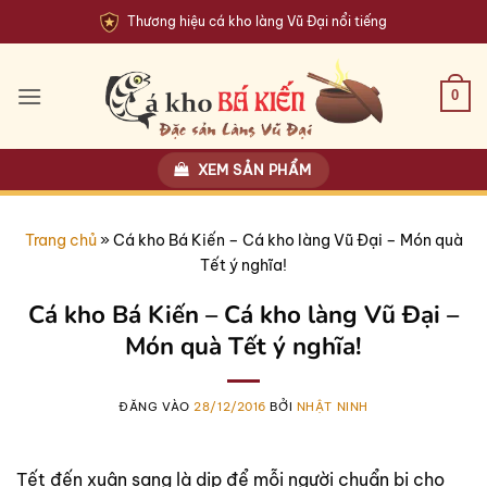
Bỏ
Thương hiệu cá kho làng Vũ Đại nổi tiếng
qua
nội
dung
0
XEM SẢN PHẨM
Trang chủ
»
Cá kho Bá Kiến – Cá kho làng Vũ Đại – Món quà
Tết ý nghĩa!
Cá kho Bá Kiến – Cá kho làng Vũ Đại –
Món quà Tết ý nghĩa!
ĐĂNG VÀO
28/12/2016
BỞI
NHẬT NINH
Tết đến xuân sang là dịp để mỗi người chuẩn bị cho