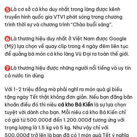
Là cơ sở cá kho duy nhất trong làng được kênh
truyền hình quốc gia VTV1 phát sóng trong chương
trình thời sự và chương trình “Chào buổi sáng”.
Là thương hiệu duy nhất ở Việt Nam được Google
(Mỹ) lựa chọn về quay clip trong 4 ngày đêm liên tục
để quảng bá món cá kho làng Vũ Đại ra toàn thế giới.
Là thương hiệu được những người nổi tiếng và uy tín
cả nước tin dùng
Với 1-2 triệu đồng mà phải nghĩ ra món quà gì biếu
tặng ngày Tết thật không đơn giản. Nếu bạn đăng băn
khoăn điều đó thì niêu
cá kho Bá Kiến
là sự lựa chọn
tuyệt vời dành cho bạn. Mỗi niêu cá kho Bá Kiến chỉ
có giá từ 500.000đ đến 1.200.000đ tương ứng với
trọng lượng là 1.5 kg và 5 kg. Như vậy chỉ với
500.000đ trở lên là bạn đã có 1 món quà Tết ý nghĩa