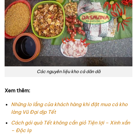
Các nguyên liệu kho cá dân dã
Xem thêm:
Những lo lắng của khách hàng khi đặt mua cá kho
làng Vũ Đại dịp Tết
Cách gói quà Tết không cần giỏ Tiện lợi – Xinh xắn
– Độc lạ