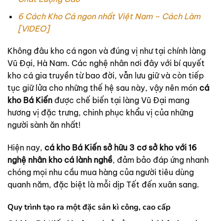
6 Cách Kho Cá ngon nhất Việt Nam – Cách Làm
[VIDEO]
Không đâu kho cá ngon và đúng vị như tại chính làng
Vũ Đại, Hà Nam. Các nghệ nhân nơi đây với bí quyết
kho cá gia truyền từ bao đời, vẫn lưu giữ và còn tiếp
tục giữ lửa cho những thế hệ sau này, vậy nên món
cá
kho Bá Kiến
được chế biến tại làng Vũ Đại mang
hương vị đặc trưng, chinh phục khẩu vị của những
người sành ăn nhất!
Hiện nay,
cá kho Bá Kiến sở hữu 3 cơ sở kho với 16
nghệ nhân kho cá lành nghề
, đảm bảo đáp ứng nhanh
chóng mọi nhu cầu mua hàng của người tiêu dùng
quanh năm, đặc biệt là mỗi dịp Tết đến xuân sang.
Quy trình tạo ra một đặc sản kì công, cao cấp