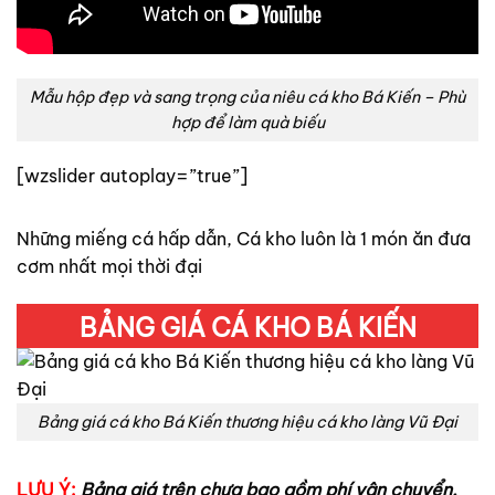
Mẫu hộp đẹp và sang trọng của niêu cá kho Bá Kiến – Phù
hợp để làm quà biếu
[wzslider autoplay=”true”]
Những miếng cá hấp dẫn, Cá kho luôn là 1 món ăn đưa
cơm nhất mọi thời đại
BẢNG GIÁ CÁ KHO BÁ KIẾN
Bảng giá cá kho Bá Kiến thương hiệu cá kho làng Vũ Đại
LƯU Ý:
Bảng giá trên chưa bao gồm phí vận chuyển.