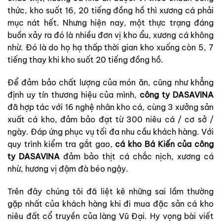
thức, kho suốt 16, 20 tiếng đồng hồ thì xương cá phải
mục nát hết. Nhưng hiện nay, một thực trạng đáng
buồn xảy ra đó là nhiều đơn vị kho ẩu, xương cá không
nhừ. Đó là do họ hạ thấp thời gian kho xuống còn 5, 7
tiếng thay khi kho suốt 20 tiếng đồng hồ.
Để đảm bảo chất lượng của món ăn, cũng như khẳng
định uy tín thương hiệu của mình,
công ty DASAVINA
đã hợp tác với 16 nghệ nhân kho cá, cùng 3 xưởng sản
xuất cá kho, đảm bảo đạt từ 300 niêu cá / cơ sở /
ngày. Đáp ứng phục vụ tối đa nhu cầu khách hàng. Với
quy trình kiểm tra gắt gao,
cá kho Bá Kiến của công
ty DASAVINA
đảm bảo thịt cá chắc nịch, xương cá
nhừ, hương vị đậm đà béo ngậy.
Trên đây chúng tôi đã liệt kê những sai lầm thường
gặp nhất của khách hàng khi đi mua đặc sản cá kho
niêu đất cổ truyền của làng Vũ Đại. Hy vọng bài viết