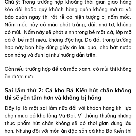
Chú ý:
Trong trường hợp khoảng thời gian giao hàng
kéo dài hoặc quý khách hàng quên không mở ra và
bảo quản ngay thì rất rễ có hiện tượng bị nấm mốc.
Nấm mốc này có màu phớt trắng, dài, như tơ, không
có mùi. Nấm này sẽ phát sinh trong bề mặt cá, lớp mỡ
cá ở bề mặt niêu, không độc hại. Do đó, trong trường
hợp này bạn hãy dùng giấy ăn lau qua, cho bát nước
con nóng và đun lại như hướng dẫn trên.
Còn nếu trường hợp để cá mốc xanh, có mùi thì không
ăn được nữa.
Sai lầm thứ 2: Cá kho Bá Kiến hút chân không
thì sẽ yên tâm hơn và không bị hỏng
Đây lại là một sai lầm nữa đối với khách hàng khi lựa
chọn mua cá kho làng Vũ Đại. Vì thông thường những
thực phẩm hút chân không sẽ có thời gian dùng lâu
hơn. Nhưng đối với món ăn đặc sản cá kho Bá Kiến thì