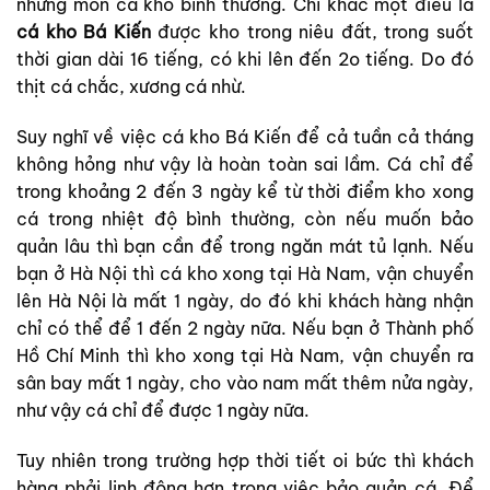
những món cá kho bình thường. Chỉ khác một điều là
cá kho Bá Kiến
được kho trong niêu đất, trong suốt
thời gian dài 16 tiếng, có khi lên đến 2o tiếng. Do đó
thịt cá chắc, xương cá nhừ.
Suy nghĩ về việc cá kho Bá Kiến để cả tuần cả tháng
không hỏng như vậy là hoàn toàn sai lầm. Cá chỉ để
trong khoảng 2 đến 3 ngày kể từ thời điểm kho xong
cá trong nhiệt độ bình thường, còn nếu muốn bảo
quản lâu thì bạn cần để trong ngăn mát tủ lạnh. Nếu
bạn ở Hà Nội thì cá kho xong tại Hà Nam, vận chuyển
lên Hà Nội là mất 1 ngày, do đó khi khách hàng nhận
chỉ có thể để 1 đến 2 ngày nữa. Nếu bạn ở Thành phố
Hồ Chí Minh thì kho xong tại Hà Nam, vận chuyển ra
sân bay mất 1 ngày, cho vào nam mất thêm nửa ngày,
như vậy cá chỉ để được 1 ngày nữa.
Tuy nhiên trong trường hợp thời tiết oi bức thì khách
hàng phải linh động hơn trong việc bảo quản cá. Để