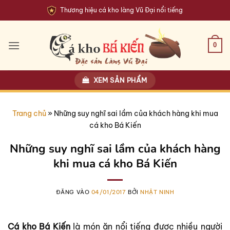
Bỏ
Thương hiệu cá kho làng Vũ Đại nổi tiếng
qua
nội
dung
0
XEM SẢN PHẨM
Trang chủ
»
Những suy nghĩ sai lầm của khách hàng khi mua
cá kho Bá Kiến
Những suy nghĩ sai lầm của khách hàng
khi mua cá kho Bá Kiến
ĐĂNG VÀO
04/01/2017
BỞI
NHẬT NINH
Cá kho Bá Kiến
là món ăn nổi tiếng được nhiều người