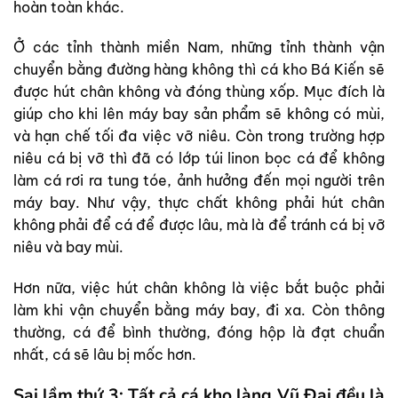
hoàn toàn khác.
Ở các tỉnh thành miền Nam, những tỉnh thành vận
chuyển bằng đường hàng không thì cá kho Bá Kiến sẽ
được hút chân không và đóng thùng xốp. Mục đích là
giúp cho khi lên máy bay sản phẩm sẽ không có mùi,
và hạn chế tối đa việc vỡ niêu. Còn trong trường hợp
niêu cá bị vỡ thì đã có lớp túi linon bọc cá để không
làm cá rơi ra tung tóe, ảnh hưởng đến mọi người trên
máy bay. Như vậy, thực chất không phải hút chân
không phải để cá để được lâu, mà là để tránh cá bị vỡ
niêu và bay mùi.
Hơn nữa, việc hút chân không là việc bắt buộc phải
làm khi vận chuyển bằng máy bay, đi xa. Còn thông
thường, cá để bình thường, đóng hộp là đạt chuẩn
nhất, cá sẽ lâu bị mốc hơn.
Sai lầm thứ 3: Tất cả cá kho làng Vũ Đại đều là