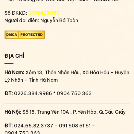
Số ĐKKD:
0106423090
Người đại diện: Nguyễn Bá Toàn
ĐỊA CHỈ
Hà Nam:
Xóm 13, Thôn Nhân Hậu, Xã Hòa Hậu – Huyện
Lý Nhân – Tỉnh Hà Nam
ĐT:
0226.384.9986 * 0904 750 363
Hà Nội:
Số 18, Trung Yên 10A , P.Yên Hòa, Q.Cầu Giấy
ĐT:
024.66.82.3737 – 091 508 51 51 –
0904.750.363