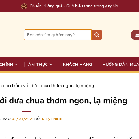
Chuẩn vị làng quê - Quà biếu sang trọng ý nghĩa
Tìm
kiếm:
CHÍNH
ẨM THỰC
KHÁCH HÀNG
HƯỚNG DẪN MU
o cá trắm với dưa chua thơm ngon, lạ miệng
ới dưa chua thơm ngon, lạ miệng
G VÀO
03/09/2021
BỞI
NHẬT NINH