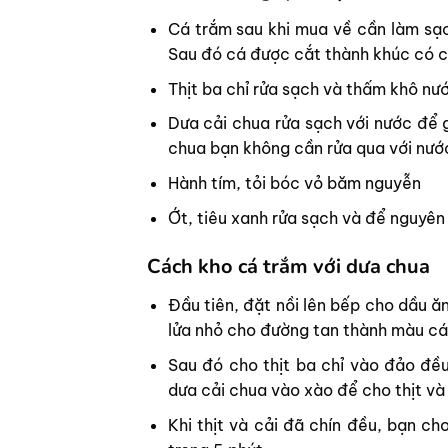
Cá trắm sau khi mua về cần làm sạ
Sau đó cá được cắt thành khúc có c
Thịt ba chỉ rửa sạch và thấm khô nước
Dưa cải chua rửa sạch với nước 
chua bạn không cần rửa qua với nướ
Hành tím, tỏi bóc vỏ băm nguyễn
Ớt, tiêu xanh rửa sạch và để nguyê
Cách kho cá trắm với dưa chua
Đầu tiên, đặt nồi lên bếp cho dầu ăn 
lửa nhỏ cho đường tan thành màu cá
Sau đó cho thịt ba chỉ vào đảo đề
dưa cải chua vào xào để cho thịt và 
Khi thịt và cải đã chín đều, bạn ch