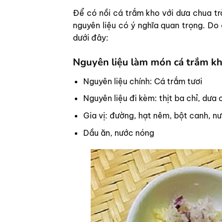
Để có nồi cá trắm kho với dưa chua trò
nguyên liệu có ý nghĩa quan trọng. Do
dưới đây:
Nguyên liệu làm món cá trắm k
Nguyên liệu chính: Cá trắm tươi
Nguyên liệu đi kèm: thịt ba chỉ, dưa ca
Gia vị: đường, hạt nêm, bột canh, 
Dầu ăn, nước nóng