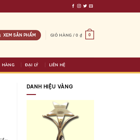
XEM SẢN PHẨM
0
GIỎ HÀNG /
0
₫
A HÀNG
ĐẠI LÝ
LIÊN HỆ
DANH HIỆU VÀNG