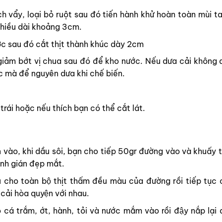
ch vẩy, loại bỏ ruột sau đó tiến hành khử hoàn toàn mùi t
hiều dài khoảng 3cm.
 sau đó cắt thịt thành khúc dày 2cm
để giảm bớt vị chua sau đó để kho nước. Nếu dưa cải không
c mà để nguyên dưa khi chế biến.
n trái hoặc nếu thích bạn có thể cắt lát.
vào, khi dầu sôi, bạn cho tiếp 50gr đường vào và khuấy 
nh gián đẹp mắt.
u cho toàn bộ thịt thấm đều màu của đường rồi tiếp tục
cải hòa quyện với nhau.
o cá trắm, ớt, hành, tỏi và nước mắm vào rồi đậy nắp lại