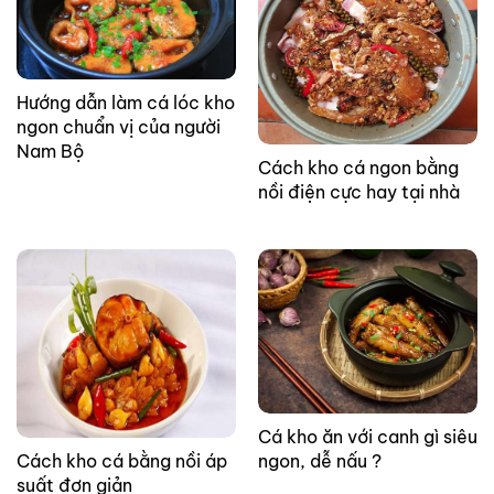
Hướng dẫn làm cá lóc kho
ngon chuẩn vị của người
Nam Bộ
Cách kho cá ngon bằng
nồi điện cực hay tại nhà
Cá kho ăn với canh gì siêu
Cách kho cá bằng nồi áp
ngon, dễ nấu ?
suất đơn giản