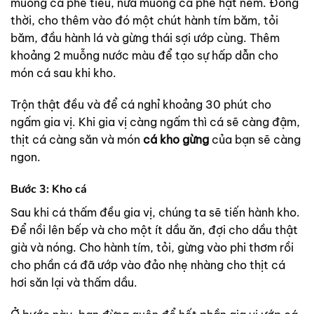
muỗng cà phê tiêu, nửa muỗng cà phê hạt nêm. Đồng
thời, cho thêm vào đó một chút hành tím băm, tỏi
băm, đầu hành lá và gừng thái sợi ướp cùng. Thêm
khoảng 2 muỗng nước màu để tạo sự hấp dẫn cho
món cá sau khi kho.
Trộn thật đều và để cá nghỉ khoảng 30 phút cho
ngấm gia vị. Khi gia vị càng ngấm thì cá sẽ càng đậm,
thịt cá càng săn và món
cá kho gừng
của bạn sẽ càng
ngon.
Bước 3: Kho cá
Sau khi cá thấm đều gia vị, chúng ta sẽ tiến hành kho.
Để nồi lên bếp và cho một ít dầu ăn, đợi cho dầu thật
già và nóng. Cho hành tím, tỏi, gừng vào phi thơm rồi
cho phần cá đã ướp vào đảo nhẹ nhàng cho thịt cá
hơi săn lại và thấm dầu.