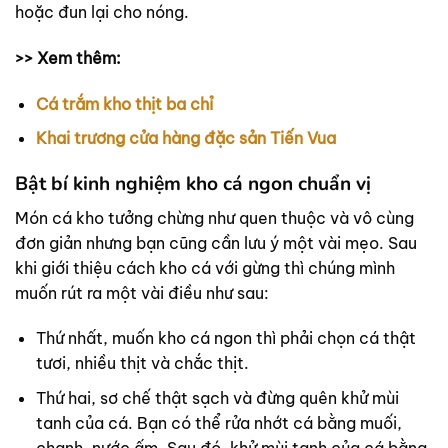
hoặc đun lại cho nóng.
>> Xem thêm:
Cá trắm kho thịt ba chỉ
Khai trương cửa hàng đặc sản Tiến Vua
Bật bí kinh nghiệm kho cá ngon chuẩn vị
Món cá kho tưởng chừng như quen thuộc và vô cùng
đơn giản nhưng bạn cũng cần lưu ý một vài mẹo. Sau
khi giới thiệu cách kho cá với gừng thì chúng mình
muốn rút ra một vài điều như sau:
Thứ nhất, muốn kho cá ngon thì phải chọn cá thật
tươi, nhiều thịt và chắc thịt.
Thứ hai, sơ chế thật sạch và đừng quên khử mùi
tanh của cá. Bạn có thể rửa nhớt cá bằng muối,