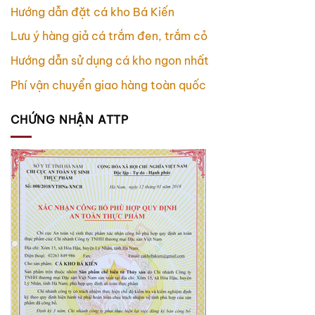
Hướng dẫn đặt cá kho Bá Kiến
Lưu ý hàng giả cá trắm đen, trắm cỏ
Hướng dẫn sử dụng cá kho ngon nhất
Phí vận chuyển giao hàng toàn quốc
CHỨNG NHẬN ATTP