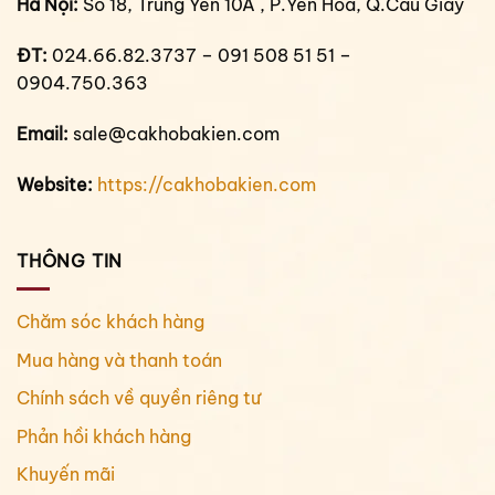
Hà Nội:
Số 18, Trung Yên 10A , P.Yên Hòa, Q.Cầu Giấy
ĐT:
024.66.82.3737 – 091 508 51 51 –
0904.750.363
Email:
sale@cakhobakien.com
Website:
https://cakhobakien.com
THÔNG TIN
Chăm sóc khách hàng
Mua hàng và thanh toán
Chính sách về quyền riêng tư
Phản hồi khách hàng
Khuyến mãi