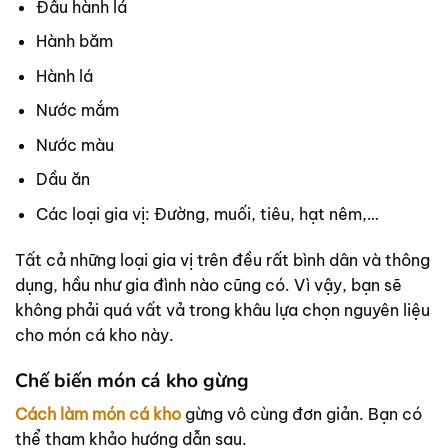
Đầu hành lá
Hành băm
Hành lá
Nước mắm
Nước màu
Dầu ăn
Các loại gia vị: Đường, muối, tiêu, hạt nêm,…
Tất cả những loại gia vị trên đều rất bình dân và thông
dụng, hầu như gia đình nào cũng có. Vì vậy, bạn sẽ
không phải quá vất vả trong khâu lựa chọn nguyên liệu
cho món cá kho này.
Chế biến món cá kho gừng
Cách làm món cá kho
gừng vô cùng đơn giản. Bạn có
thể tham khảo hướng dẫn sau.