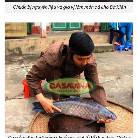
Chuẩn bị nguyên liệu và gia vị làm món cá kho Bá Kiến
Cá trắm đen tươi sống chuẩn vị sơ chế để đem kho. Cá kho