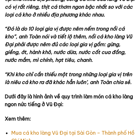
có vị rất riêng, thịt cá thơm ngon bậc nhất so với các
loại cá kho ở nhiều địa phương khác nhau.
“Đó là do 10 loại gia vị được nêm nếm trong nồi cá
kho”, anh Toàn nói và tiết lộ thêm, nồi cá kho làng Vũ
Đại phải được nêm đủ các loại gia vị gồm: gừng,
giềng, ớt, hành khô, nước dừa, nước cốt cua đồng,
nước mắm, mì chính, hạt tiêu, chanh.
“Khi kho chỉ cần thiếu một trong những loại gia vị trên
là niêu cá kho ra đã khác hẳn luôn’, anh Toàn chia sẻ.
Dưới đây là hình ảnh về quy trình làm món cá kho làng
ngon nức tiếng ở Vũ Đại:
Xem thêm:
Mua cá kho làng Vũ Đại tại Sài Gòn – Thành phố Hồ