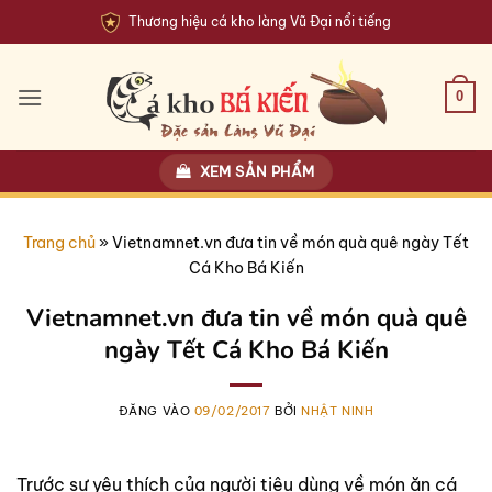
Bỏ
Thương hiệu cá kho làng Vũ Đại nổi tiếng
qua
nội
dung
0
XEM SẢN PHẨM
Trang chủ
»
Vietnamnet.vn đưa tin về món quà quê ngày Tết
Cá Kho Bá Kiến
Vietnamnet.vn đưa tin về món quà quê
ngày Tết Cá Kho Bá Kiến
ĐĂNG VÀO
09/02/2017
BỞI
NHẬT NINH
Trước sự yêu thích của người tiêu dùng về món ăn cá