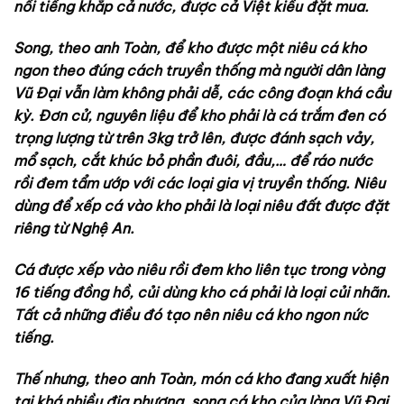
nổi tiếng khắp cả nước, được cả Việt kiều đặt mua.
Song, theo anh Toàn, để kho được một niêu cá kho
ngon theo đúng cách truyền thống mà người dân làng
Vũ Đại vẫn làm không phải dễ, các công đoạn khá cầu
kỳ. Đơn cử, nguyên liệu để kho phải là cá trắm đen có
trọng lượng từ trên 3kg trở lên, được đánh sạch vảy,
mổ sạch, cắt khúc bỏ phần đuôi, đầu,… để ráo nước
rồi đem tẩm ướp với các loại gia vị truyền thống. Niêu
dùng để xếp cá vào kho phải là loại niêu đất được đặt
riêng từ Nghệ An.
Cá được xếp vào niêu rồi đem kho liên tục trong vòng
16 tiếng đồng hồ, củi dùng kho cá phải là loại củi nhãn.
Tất cả những điều đó tạo nên niêu cá kho ngon nức
tiếng.
Thế nhưng, theo anh Toàn, món cá kho đang xuất hiện
tại khá nhiều địa phương, song cá kho của làng Vũ Đại