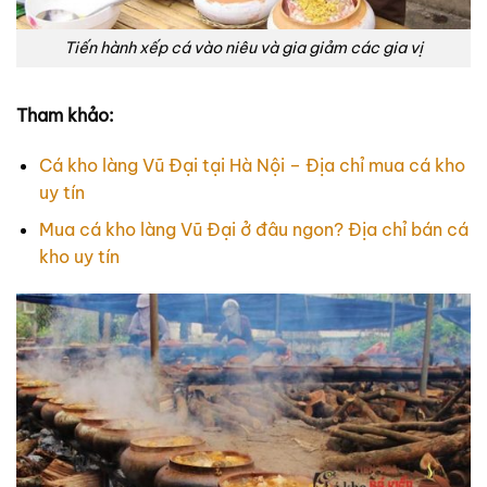
Tiến hành xếp cá vào niêu và gia giảm các gia vị
Tham khảo:
Cá kho làng Vũ Đại tại Hà Nội – Địa chỉ mua cá kho
uy tín
Mua cá kho làng Vũ Đại ở đâu ngon? Địa chỉ bán cá
kho uy tín