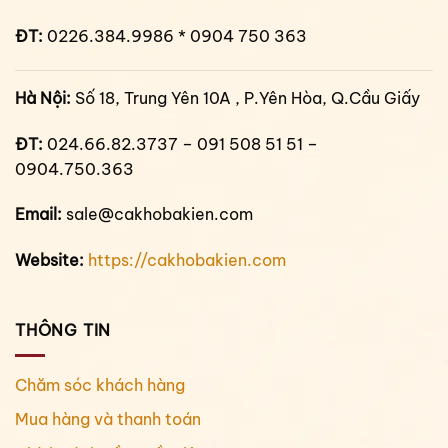
ĐT:
0226.384.9986 * 0904 750 363
Hà Nội:
Số 18, Trung Yên 10A , P.Yên Hòa, Q.Cầu Giấy
ĐT:
024.66.82.3737 – 091 508 51 51 –
0904.750.363
Email:
sale@cakhobakien.com
Website:
https://cakhobakien.com
THÔNG TIN
Chăm sóc khách hàng
Mua hàng và thanh toán