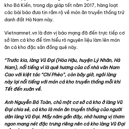
kho Bá Kiến, trong dịp giáp tết năm 2017, hàng loạt
các bài báo đưa tin rầm rộ về món ăn truyền thống trứ
danh đất Hà Nam này.
Vietnamnet.vn là đơn vị báo mạng đã đến trực tiếp cơ
sở làm cá kho để tìm hiểu rõ nguyên liệu làm lên món
ăn cá kho đặc sản đồng quê này.
“Trước kia, làng Vũ Đại (Hòa Hậu, huyện Lý Nhân, Hà
Nam), nổi tiếng vì là quê hương của cố nhà văn Nam
Cao với kiệt tác “Chí Phèo”, còn bây giờ, ngôi làng
này lại nổi tiếng với món cá kho truyền thống mỗi khi
Tết đến xuân về.
Anh Nguyễn Bá Toàn, chủ một cơ sở cá kho ở làng Vũ
Đại chia sẻ, cá kho là món ăn truyền thống của người
dân làng Vũ Đại. Mấy năm gần đây, nhờ hương vị thơm
ngon mang nét đặc trưng riêng nên cá kho làng Vũ Đại