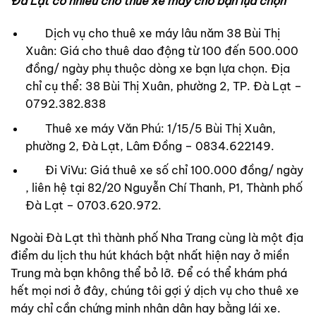
Đà Lạt có nhiều chỗ thuê xe máy cho bạn lựa chọn
Dịch vụ cho thuê xe máy lâu năm 38 Bùi Thị
Xuân: Giá cho thuê dao động từ 100 đến 500.000
đồng/ ngày phụ thuộc dòng xe bạn lựa chọn. Địa
chỉ cụ thể: 38 Bùi Thị Xuân, phường 2, TP. Đà Lạt –
0792.382.838
Thuê xe máy Văn Phú: 1/15/5 Bùi Thị Xuân,
phường 2, Đà Lạt, Lâm Đồng – 0834.622149.
Đi ViVu: Giá thuê xe số chỉ 100.000 đồng/ ngày
, liên hệ tại 82/20 Nguyễn Chí Thanh, P1, Thành phố
Đà Lạt – 0703.620.972.
Ngoài Đà Lạt thì thành phố Nha Trang cùng là một địa
điểm du lịch thu hút khách bật nhất hiện nay ở miền
Trung mà bạn không thể bỏ lỡ. Để có thể khám phá
hết mọi nơi ở đây, chúng tôi gợi ý dịch vụ cho thuê xe
máy chỉ cần chứng minh nhân dân hay bằng lái xe.