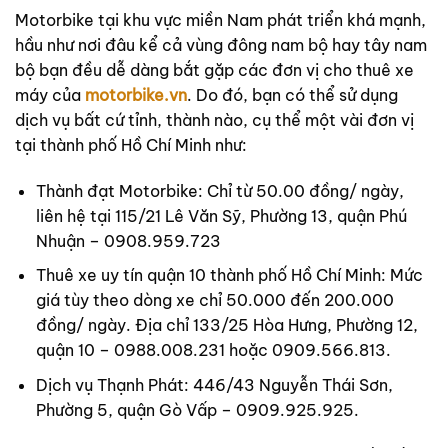
Motorbike tại khu vực miền Nam phát triển khá mạnh,
hầu như nơi đâu kể cả vùng đông nam bộ hay tây nam
bộ bạn đều dễ dàng bắt gặp các đơn vị cho thuê xe
máy của
motorbike.vn
. Do đó, bạn có thể sử dụng
dịch vụ bất cứ tỉnh, thành nào, cụ thể một vài đơn vị
tại thành phố Hồ Chí Minh như:
Thành đạt Motorbike: Chỉ từ 50.00 đồng/ ngày,
liên hệ tại 115/21 Lê Văn Sỹ, Phường 13, quận Phú
Nhuận – 0908.959.723
Thuê xe uy tín quận 10 thành phố Hồ Chí Minh: Mức
giá tùy theo dòng xe chỉ 50.000 đến 200.000
đồng/ ngày. Địa chỉ 133/25 Hòa Hưng, Phường 12,
quận 10 – 0988.008.231 hoặc 0909.566.813.
Dịch vụ Thạnh Phát: 446/43 Nguyễn Thái Sơn,
Phường 5, quận Gò Vấp – 0909.925.925.