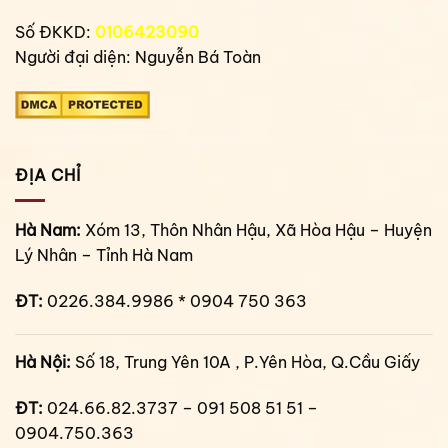
Số ĐKKD:
0106423090
Người đại diện: Nguyễn Bá Toàn
ĐỊA CHỈ
Hà Nam:
Xóm 13, Thôn Nhân Hậu, Xã Hòa Hậu – Huyện
Lý Nhân – Tỉnh Hà Nam
ĐT:
0226.384.9986 * 0904 750 363
Hà Nội:
Số 18, Trung Yên 10A , P.Yên Hòa, Q.Cầu Giấy
ĐT:
024.66.82.3737 – 091 508 51 51 –
0904.750.363