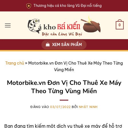
Bỏ
Thương hiệu cá kho làng Vũ Đại nổi tiếng
qua
nội
dung
0
XEM SẢN PHẨM
Trang chủ
»
Motorbike.vn Đơn Vị Cho Thuê Xe Máy Theo Từng
Vùng Miền
Motorbike.vn Đơn Vị Cho Thuê Xe Máy
Theo Từng Vùng Miền
ĐĂNG VÀO
03/07/2022
BỞI
NHẬT NINH
Bạn đang tìm kiếm một dịch vụ thuê xe máy để hỗ trợ