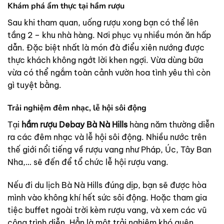
Khám phá ẩm thực tại hầm rượu
Sau khi tham quan, uống rượu xong bạn có thể lên
tầng 2 – khu nhà hàng. Nơi phục vụ nhiều món ăn hấp
dẫn. Đặc biệt nhất là món đà điểu xiên nướng được
thực khách không ngớt lời khen ngợi. Vừa dùng bữa
vừa có thể ngắm toàn cảnh vườn hoa tình yêu thì còn
gì tuyệt bằng.
Trải nghiệm đêm nhạc, lễ hội sôi động
Tại
hầm rượu Debay Bà Nà Hills
hàng năm thường diễn
ra các đêm nhạc và lễ hội sôi động. Nhiều nước trên
thế giới nổi tiếng về rượu vang như Pháp, Úc, Tây Ban
Nha,… sẽ đến để tổ chức lễ hội rượu vang.
Nếu đi du lịch Bà Nà Hills đúng dịp, bạn sẽ được hòa
mình vào không khí hết sức sôi động. Hoặc tham gia
tiệc buffet ngoài trời kèm rượu vang, và xem các vũ
công trình diễn. Hẳn là một trải nghiệm khó quên.