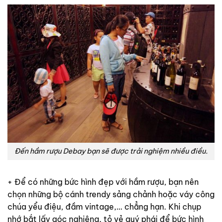
Đến hầm rượu Debay bạn sẽ được trải nghiệm nhiều điều.
+ Để có những bức hình đẹp với hầm rượu, bạn nên
chọn những bộ cánh trendy sảng chảnh hoặc váy công
chúa yểu điệu, đầm vintage,… chẳng hạn. Khi chụp
nhớ bắt lấy góc nghiêng, tỏ vẻ quý phái để bức hình