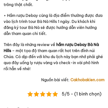
trông thật chất.
+ Hầm rượu Debay cũng là địa điểm thường được đưa
vào lịch trình tour Bà Nà Hills 1 ngày. Du khách khi
đăng ký tour Bà Nà sẽ được hướng dẫn viên hướng
dẫn tham quan chi tiết.
Trên đây là những review về
hầm rượu Debay Bà Nà
Hills
– một tọa độ tham quan rất hot trên đỉnh núi
Chúa. Có dịp đến với khu du lịch này bạn nhớ phải ghé
qua đây uống ly rượu vàng và check-in vài phô hình
rồi hẳn về nhé!
Nguồn bài viết:
Cakhobakien.com
5/5 - (1 bình chọn)