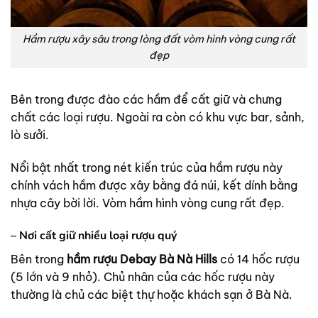
Hầm rượu xây sâu trong lòng đất vòm hình vòng cung rất
đẹp
Bên trong được đào các hầm để cất giữ và chưng
chất các loại rượu. Ngoài ra còn có khu vực bar, sảnh,
lò sưởi.
Nổi bật nhất trong nét kiến trúc của hầm rượu này
chính vách hầm được xây bằng đá núi, kết dính bằng
nhựa cây bời lời. Vòm hầm hình vòng cung rất đẹp.
– Nơi cất giữ nhiều loại rượu quý
Bên trong
hầm rượu Debay Bà Nà Hills
có 14 hốc rượu
(5 lớn và 9 nhỏ). Chủ nhân của các hốc rượu này
thường là chủ các biệt thự hoặc khách sạn ở Bà Nà.