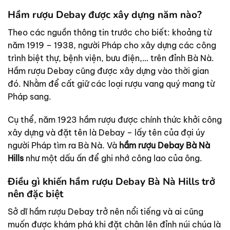
Hầm rượu Debay được xây dựng năm nào?
Theo các nguồn thông tin trước cho biết: khoảng từ
năm 1919 – 1938, người Pháp cho xây dựng các công
trình biệt thự, bệnh viện, bưu điện,… trên đỉnh Bà Nà.
Hầm rượu Debay cũng được xây dựng vào thời gian
đó. Nhằm để cất giữ các loại rượu vang quý mang từ
Pháp sang.
Cụ thể, năm 1923 hầm rượu được chính thức khởi công
xây dựng và đặt tên là Debay – lấy tên của đại úy
người Pháp tìm ra Bà Nà. Và
hầm rượu Debay Bà Nà
Hills
như một dấu ấn để ghi nhớ công lao của ông.
Điều gì khiến hầm rượu Debay Bà Nà Hills trở
nên đặc biệt
Sở dĩ hầm rượu Debay trở nên nổi tiếng và ai cũng
muốn được khám phá khi đặt chân lên đỉnh núi chúa là