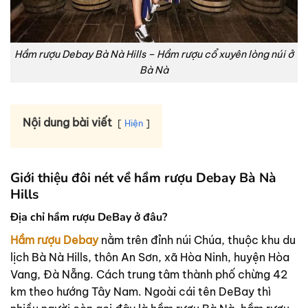
Hầm rượu Debay Bà Nà Hills – Hầm rượu cổ xuyên lòng núi ở
Bà Nà
Nội dung bài viết
Hiện
Giới thiệu đôi nét về hầm rượu Debay Bà Nà
Hills
Địa chỉ hầm rượu DeBay ở đâu?
Hầm rượu Debay
nằm trên đỉnh núi Chúa, thuộc khu du
lịch Bà Nà Hills, thôn An Sơn, xã Hòa Ninh, huyện Hòa
Vang, Đà Nẵng. Cách trung tâm thành phố chừng 42
km theo hướng Tây Nam. Ngoài cái tên DeBay thì