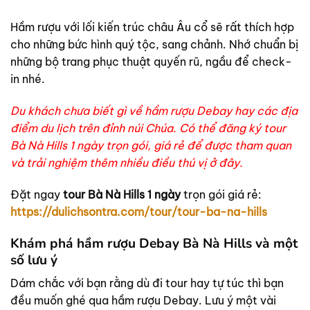
Hầm rượu với lối kiến trúc châu Âu cổ sẽ rất thích hợp
cho những bức hình quý tộc, sang chảnh. Nhớ chuẩn bị
những bộ trang phục thuật quyến rũ, ngầu để check-
in nhé.
Du khách chưa biết gì về hầm rượu Debay hay các địa
điểm du lịch trên đỉnh núi Chúa. Có thể đăng ký
tour
Bà Nà Hills 1 ngày
trọn gói, giá rẻ để được tham quan
và trải nghiệm thêm nhiều điều thú vị ở đây.
Đặt ngay
tour Bà Nà Hills 1 ngày
trọn gói giá rẻ:
https://dulichsontra.com/tour/tour-ba-na-hills
Khám phá hầm rượu Debay Bà Nà Hills và một
số lưu ý
Dám chắc với bạn rằng dù đi tour hay tự túc thì bạn
đều muốn ghé qua hầm rượu Debay. Lưu ý một vài