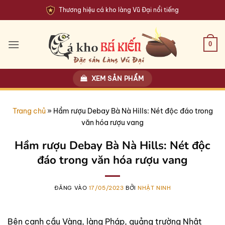
Bỏ
Thương hiệu cá kho làng Vũ Đại nổi tiếng
qua
nội
dung
0
XEM SẢN PHẨM
Trang chủ
»
Hầm rượu Debay Bà Nà Hills: Nét độc đáo trong
văn hóa rượu vang
Hầm rượu Debay Bà Nà Hills: Nét độc
đáo trong văn hóa rượu vang
ĐĂNG VÀO
17/05/2023
BỞI
NHẬT NINH
Bên cạnh cầu Vàng, làng Pháp, quảng trường Nhật