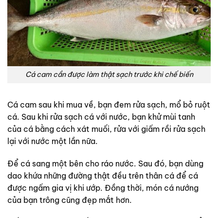
Cá cam cần được làm thật sạch trước khi chế biến
Cá cam sau khi mua về, bạn đem rửa sạch, mổ bỏ ruột
cá. Sau khi rửa sạch cá với nước, bạn khử mùi tanh
của cá bằng cách xát muối, rửa với giấm rồi rửa sạch
lại với nước một lần nữa.
Để cá sang một bên cho ráo nước. Sau đó, bạn dùng
dao khứa những đường thật đều trên thân cá để cá
được ngấm gia vị khi ướp. Đồng thời, món cá nướng
của bạn trông cũng đẹp mắt hơn.