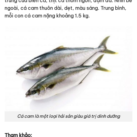
trưng của biển cá, thịt cá thơm ngon, đậm đà. Nhìn bề
ngoài, cá cam thuôn dài, dẹt, màu sáng. Trung bình,
mỗi con cá cam nặng khoảng 1.5 kg.
Cá cam là một loại hải sản giàu giá trị dinh dưỡng
Tham khảo: