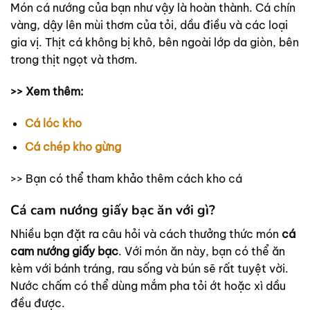
Món cá nướng của bạn như vậy là hoàn thành. Cá chín
vàng, dậy lên mùi thơm của tỏi, dầu điều và các loại
gia vị. Thịt cá không bị khô, bên ngoài lớp da giòn, bên
trong thịt ngọt và thơm.
>> Xem thêm:
Cá lóc kho
Cá chép kho gừng
>> Bạn có thể tham khảo thêm cách kho cá
Cá cam nướng giấy bạc ăn với gì?
Nhiều bạn đặt ra câu hỏi và cách thưởng thức món
cá
cam nướng giấy bạc
. Với món ăn này, bạn có thể ăn
kèm với bánh tráng, rau sống và bún sẽ rất tuyệt vời.
Nước chấm có thể dùng mắm pha tỏi ớt hoặc xì dầu
đều được.