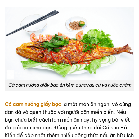
Cá cam nướng giấy bạc ăn kèm cùng rau củ và nước chấm
Cá cam nướng giấy bạc
là một món ăn ngon, vô cùng
dân dã và quen thuộc với người dân miền biển. Nếu
bạn chưa biết cách làm món ăn này, hy vọng bài viết
đã giúp ích cho bạn. Đừng quên theo dõi Cá kho Bá
Kiến để cập nhật thêm nhiều công thức nấu ăn hữu ích