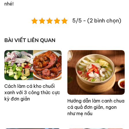
nhé!
5/5 - (2 bình chọn)
BÀI VIẾT LIÊN QUAN
Cách làm cá kho chuối
xanh với 3 công thức cực
kỳ đơn giản
Hướng dẫn làm canh chua
cá quả đơn giản, ngon
như mẹ nấu