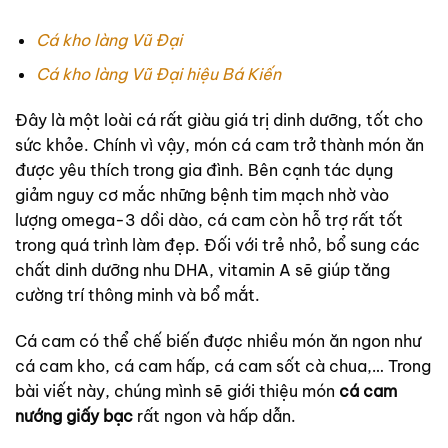
Cá kho làng Vũ Đại
Cá kho làng Vũ Đại hiệu Bá Kiến
Đây là một loài cá rất giàu giá trị dinh dưỡng, tốt cho
sức khỏe. Chính vì vậy, món cá cam trở thành món ăn
được yêu thích trong gia đình. Bên cạnh tác dụng
giảm nguy cơ mắc những bệnh tim mạch nhờ vào
lượng omega-3 dồi dào, cá cam còn hỗ trợ rất tốt
trong quá trình làm đẹp. Đối với trẻ nhỏ, bổ sung các
chất dinh dưỡng nhu DHA, vitamin A sẽ giúp tăng
cường trí thông minh và bổ mắt.
Cá cam có thể chế biến được nhiều món ăn ngon như
cá cam kho, cá cam hấp, cá cam sốt cà chua,… Trong
bài viết này, chúng mình sẽ giới thiệu món
cá cam
nướng giấy bạc
rất ngon và hấp dẫn.