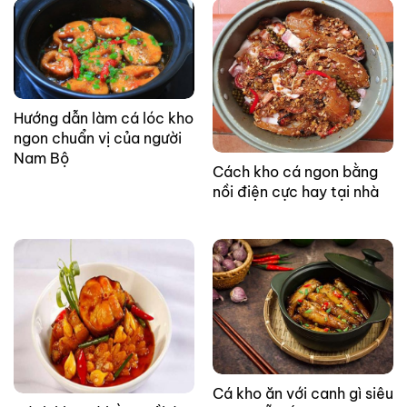
Hướng dẫn làm cá lóc kho
ngon chuẩn vị của người
Nam Bộ
Cách kho cá ngon bằng
nồi điện cực hay tại nhà
Cá kho ăn với canh gì siêu