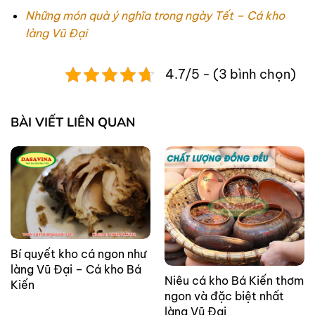
Những món quà ý nghĩa trong ngày Tết – Cá kho
làng Vũ Đại
4.7/5 - (3 bình chọn)
BÀI VIẾT LIÊN QUAN
Bí quyết kho cá ngon như
làng Vũ Đại – Cá kho Bá
Niêu cá kho Bá Kiến thơm
Kiến
ngon và đặc biệt nhất
làng Vũ Đại