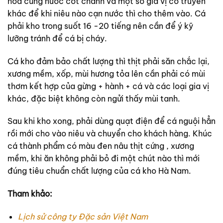
hòa cùng nước cốt chanh và một số gia vị cổ truyền
khác để khi niêu nào cạn nước thì cho thêm vào. Cá
phải kho trong suốt 16 -20 tiếng nên cần để ý kỹ
lưỡng tránh để cá bị cháy.
Cá kho đảm bảo chất lượng thì thịt phải săn chắc lại,
xương mềm, xốp, mùi hương tỏa lên cần phải có mùi
thơm kết hợp của gừng + hành + cá và các loại gia vị
khác, đặc biệt không còn ngửi thấy mùi tanh.
Sau khi kho xong, phải dùng quạt điện để cá nguội hẳn
rồi mới cho vào niêu và chuyển cho khách hàng. Khúc
cá thành phẩm có màu đen nâu thịt cứng , xương
mềm, khi ăn không phải bỏ đi một chút nào thì mới
đúng tiêu chuẩn chất lượng của cá kho Hà Nam.
Tham khảo:
Lịch sử công ty Đặc sản Việt Nam