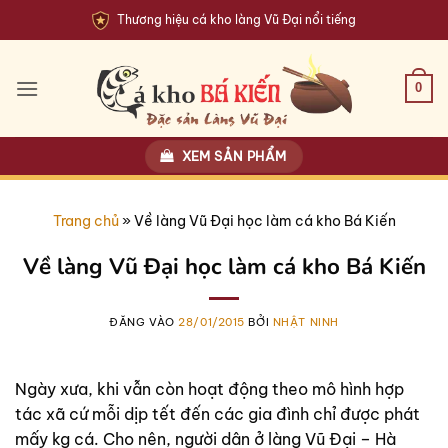
Bỏ
Thương hiệu cá kho làng Vũ Đại nổi tiếng
qua
nội
dung
0
XEM SẢN PHẨM
Trang chủ
»
Về làng Vũ Đại học làm cá kho Bá Kiến
Về làng Vũ Đại học làm cá kho Bá Kiến
ĐĂNG VÀO
28/01/2015
BỞI
NHẬT NINH
Ngày xưa, khi vẫn còn hoạt động theo mô hình hợp
tác xã cứ mỗi dịp tết đến các gia đình chỉ được phát
mấy kg cá. Cho nên, người dân ở làng Vũ Đại – Hà