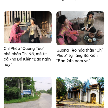
Chí Phèo “Quang Tèo”
Quang Tèo hóa thân “Chí
chê cháo Thị Nở, mê tít
Phèo” tại làng Bá Kiến
cá kho Bá Kiến “Báo ngày
“Báo 24h.com.vn”
nay”