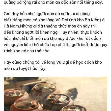
quảng bá rộng rãi cho món ăn đặc sản nổi tiếng này.
Giờ đây hầu như người dân cả nước ai ai cũng
biết tiếng món cá kho làng Vũ Đại (cá kho Bá Kiến) ở
Hà Nam.Những ai đã thưởng thức món ăn này thì
đều không ngớt lời khen ngợi. Tuy nhiên, thực khách
hầu như chỉ biết món cá kho này được kho rất cầu kì
và nguyên liệu khá phức tạp chứ ít người biết được quy
trình kho cá như thế nào.
Hãy cùng chúng tôi về làng Vũ Đại để học cách kho
món cá tuyệt hảo này: