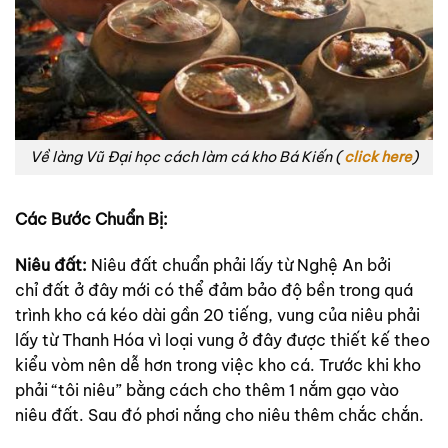
Về làng Vũ Đại học cách làm cá kho Bá Kiến (
click here
)
Các Bước Chuẩn Bị:
Niêu đất:
Niêu đất chuẩn phải lấy từ Nghệ An bởi
chỉ đất ở đây mới có thể đảm bảo độ bền trong quá
trình kho cá kéo dài gần 20 tiếng, vung của niêu phải
lấy từ Thanh Hóa vì loại vung ở đây được thiết kế theo
kiểu vòm nên dễ hơn trong việc kho cá. Trước khi kho
phải “tôi niêu” bằng cách cho thêm 1 nắm gạo vào
niêu đất. Sau đó phơi nắng cho niêu thêm chắc chắn.