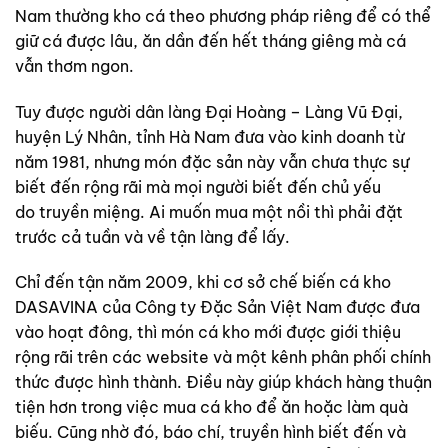
Nam thường kho cá theo phương pháp riêng để có thể
giữ cá được lâu, ăn dần đến hết tháng giêng mà cá
vẫn thơm ngon.
Tuy được người dân làng Đại Hoàng – Làng Vũ Đại,
huyện Lý Nhân, tỉnh Hà Nam đưa vào kinh doanh từ
năm 1981, nhưng món đặc sản này vẫn chưa thực sự
biết đến rộng rãi mà mọi người biết đến chủ yếu
do truyền miệng. Ai muốn mua một nồi thì phải đặt
trước cả tuần và về tận làng để lấy.
Chỉ đến tận năm 2009, khi cơ sở chế biến cá kho
DASAVINA của Công ty Đặc Sản Việt Nam được đưa
vào hoạt đông, thì món cá kho mới được giới thiệu
rộng rãi trên các website và một kênh phân phối chính
thức được hình thành. Điều này giúp khách hàng thuận
tiện hơn trong việc mua cá kho để ăn hoặc làm quà
biếu. Cũng nhờ đó, báo chí, truyền hình biết đến và