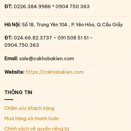
ĐT:
0226.384.9986 * 0904 750 363
Hà Nội:
Số 18, Trung Yên 10A , P.Yên Hòa, Q.Cầu Giấy
ĐT:
024.66.82.3737 – 091 508 51 51 –
0904.750.363
Email:
sale@cakhobakien.com
Website:
https://cakhobakien.com
THÔNG TIN
Chăm sóc khách hàng
Mua hàng và thanh toán
Chính sách về quyền riêng tư