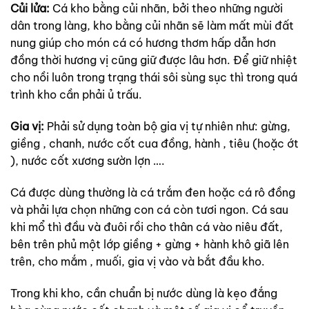
Củi lửa:
Cá kho bằng củi nhãn, bởi theo những người
dân trong làng, kho bằng củi nhãn sẽ làm mất mùi đất
nung giúp cho món cá có hương thơm hấp dẫn hơn
đồng thời hương vị cũng giữ được lâu hơn. Để giữ nhiệt
cho nồi luôn trong trạng thái sôi sùng sục thì trong quá
trình kho cần phải ủ trấu.
Gia vị:
Phải sử dụng toàn bộ gia vị tự nhiên như: gừng,
giềng , chanh, nước cốt cua đồng, hành , tiêu (hoặc ớt
), nước cốt xương sườn lợn ….
Cá được dùng thường là cá trắm đen hoặc cá rô đồng
và phải lựa chọn những con cá còn tươi ngon. Cá sau
khi mổ thì đầu và đuôi rồi cho thân cá vào niêu đất,
bên trên phủ một lớp giềng + gừng + hành khô giã lên
trên, cho mắm , muối, gia vị vào và bắt đầu kho.
Trong khi kho, cần chuẩn bị nước dùng là kẹo đắng