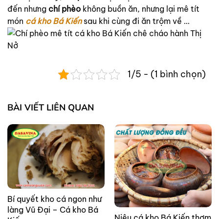
đến nhưng
chí phèo
không buồn ăn, nhưng lại mê tít
món
cá kho Bá Kiến
sau khi cùng đi ăn trộm về …
1/5 - (1 bình chọn)
BÀI VIẾT LIÊN QUAN
Bí quyết kho cá ngon như
làng Vũ Đại – Cá kho Bá
Niêu cá kho Bá Kiến thơm