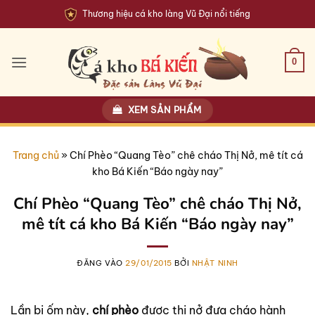
Bỏ
Thương hiệu cá kho làng Vũ Đại nổi tiếng
qua
nội
dung
0
XEM SẢN PHẨM
Trang chủ
»
Chí Phèo “Quang Tèo” chê cháo Thị Nở, mê tít cá
kho Bá Kiến “Báo ngày nay”
Chí Phèo “Quang Tèo” chê cháo Thị Nở,
mê tít cá kho Bá Kiến “Báo ngày nay”
ĐĂNG VÀO
29/01/2015
BỞI
NHẬT NINH
Lần bị ốm này,
chí phèo
được thị nở đưa cháo hành