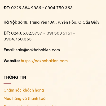
ĐT:
0226.384.9986 * 0904 750 363
Hà Nội:
Số 18, Trung Yên 10A , P.Yên Hòa, Q.Cầu Giấy
ĐT:
024.66.82.3737 – 091 508 51 51 –
0904.750.363
Email:
sale@cakhobakien.com
Website:
https://cakhobakien.com
THÔNG TIN
Chăm sóc khách hàng
Mua hàng và thanh toán