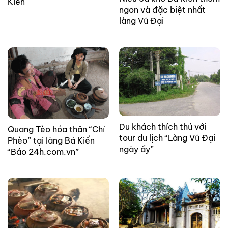
Kiến
ngon và đặc biệt nhất
làng Vũ Đại
Du khách thích thú với
Quang Tèo hóa thân “Chí
tour du lịch “Làng Vũ Đại
Phèo” tại làng Bá Kiến
ngày ấy”
“Báo 24h.com.vn”