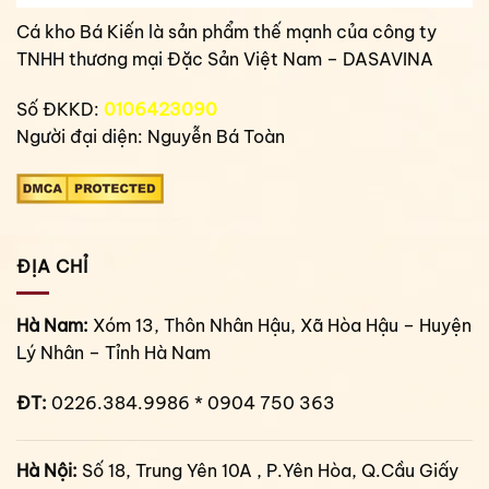
Cá kho Bá Kiến là sản phẩm thế mạnh của công ty
TNHH thương mại Đặc Sản Việt Nam – DASAVINA
Số ĐKKD:
0106423090
Người đại diện: Nguyễn Bá Toàn
ĐỊA CHỈ
Hà Nam:
Xóm 13, Thôn Nhân Hậu, Xã Hòa Hậu – Huyện
Lý Nhân – Tỉnh Hà Nam
ĐT:
0226.384.9986 * 0904 750 363
Hà Nội:
Số 18, Trung Yên 10A , P.Yên Hòa, Q.Cầu Giấy