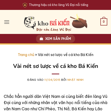
Bỏ
Thương hiệu cá kho làng Vũ Đại nổi tiếng
qua
nội
dung
0
XEM SẢN PHẨM
Trang chủ
»
Vài nét sơ lược về cá kho Bá Kiến
Vài nét sơ lược về cá kho Bá Kiến
ĐĂNG VÀO
11/04/2015
BỞI
NHẬT NINH
Chắc hẳn người dân Việt Nam ai cùng biết đên làng Vũ
Đại cùng với những nhân vật văn học nổi tiếng của nhà
văn Nam Cao như Chí Phèo, Thị Nở, Bá Kiến hay Lão