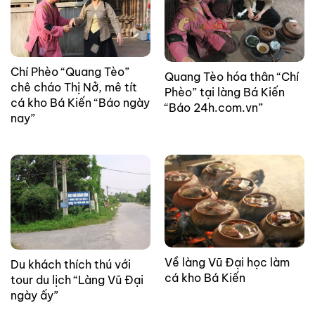
Chí Phèo “Quang Tèo”
Quang Tèo hóa thân “Chí
chê cháo Thị Nở, mê tít
Phèo” tại làng Bá Kiến
cá kho Bá Kiến “Báo ngày
“Báo 24h.com.vn”
nay”
Về làng Vũ Đại học làm
Du khách thích thú với
cá kho Bá Kiến
tour du lịch “Làng Vũ Đại
ngày ấy”