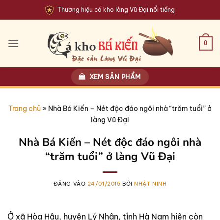
Bỏ
Thương hiệu cá kho làng Vũ Đại nổi tiếng
qua
nội
dung
0
XEM SẢN PHẨM
Trang chủ
»
Nhà Bá Kiến – Nét độc đáo ngôi nhà “trăm tuổi” ở
làng Vũ Đại
Nhà Bá Kiến – Nét độc đáo ngôi nhà
“trăm tuổi” ở làng Vũ Đại
ĐĂNG VÀO
24/01/2015
BỞI
NHẬT NINH
Ở xã Hòa Hậu, huyện Lý Nhân, tỉnh Hà Nam hiện còn