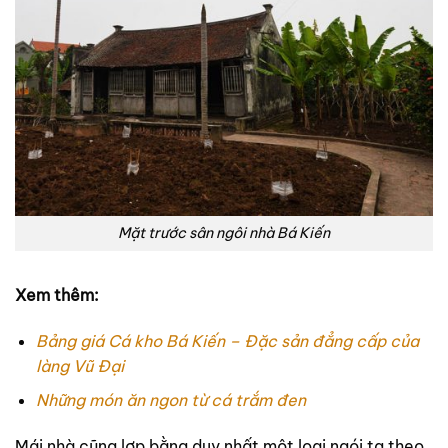
Mặt trước sân ngôi nhà Bá Kiến
Xem thêm:
Bảng giá Cá kho Bá Kiến – Đặc sản đẳng cấp của
làng Vũ Đại
Những món ăn ngon từ cá trắm đen
Mái nhà cũng lợp bằng duy nhất một loại ngói ta theo