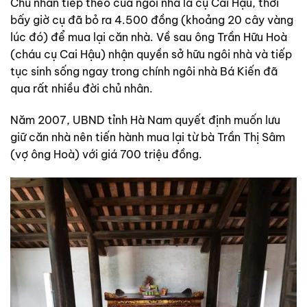
Chủ nhân tiếp theo của ngôi nhà là cụ Cai Hậu, thời
bấy giờ cụ đã bỏ ra 4.500 đồng (khoảng 20 cây vàng
lúc đó) để mua lại căn nhà. Về sau ông Trần Hữu Hoà
(cháu cụ Cai Hậu) nhận quyền sở hữu ngôi nhà và tiếp
tục sinh sống ngay trong chính ngôi nhà Bá Kiến đã
qua rất nhiều đời chủ nhân.
Năm 2007, UBND tỉnh Hà Nam quyết định muốn lưu
giữ căn nhà nên tiến hành mua lại từ bà Trần Thị Sâm
(vợ ông Hoà) với giá 700 triệu đồng.