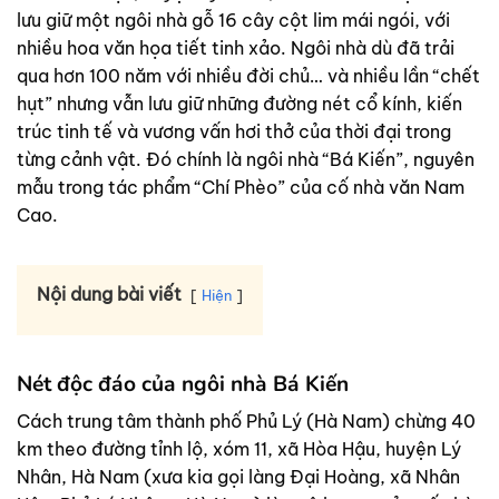
lưu giữ một ngôi nhà gỗ 16 cây cột lim mái ngói, với
nhiều hoa văn họa tiết tinh xảo. Ngôi nhà dù đã trải
qua hơn 100 năm với nhiều đời chủ… và nhiều lần “chết
hụt” nhưng vẫn lưu giữ những đường nét cổ kính, kiến
trúc tinh tế và vương vấn hơi thở của thời đại trong
từng cảnh vật. Đó chính là ngôi nhà “Bá Kiến”, nguyên
mẫu trong tác phẩm “Chí Phèo” của cố nhà văn Nam
Cao.
Nội dung bài viết
Hiện
Nét độc đáo của ngôi nhà Bá Kiến
Cách trung tâm thành phố Phủ Lý (Hà Nam) chừng 40
km theo đường tỉnh lộ, xóm 11, xã Hòa Hậu, huyện Lý
Nhân, Hà Nam (xưa kia gọi làng Đại Hoàng, xã Nhân