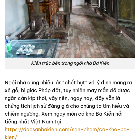
Kiến trúc bên trong ngôi nhà Bá Kiến
Ngôi nhà cũng nhiều lần “chết hụt” với ý định mang ra
xẻ gỗ, bị giặc Pháp đốt, tuy nhiên may mắn đã được
ngăn cản kịp thời, vậy nên, ngay nay, đây vẫn là
chứng tích lịch sử đáng giá cho chúng ta tìm hiểu và
chiêm ngưỡng. Xem ngay món cá kho Bá Kiến nổi
tiếng nhất Việt Nam tại
https://dacsanbakien.com/san-pham/ca-kho-ba-
kien/