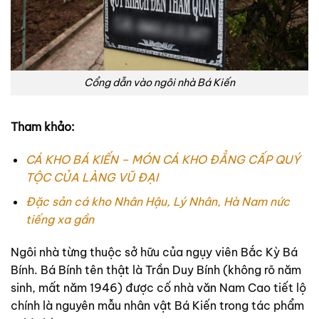
Cổng dẫn vào ngôi nhà Bá Kiến
Tham khảo:
CÁ KHO BÁ KIẾN – MÓN CÁ KHO ĐẲNG CẤP QUÝ
TỘC CỦA LÀNG VŨ ĐẠI
Đặc sản cá kho Nhân Hậu, Lý Nhân, Hà Nam nức
tiếng xa gần
Ngôi nhà từng thuộc sở hữu của ngụy viên Bắc Kỳ Bá
Bính. Bá Bính tên thật là Trần Duy Bính (không rõ năm
sinh, mất năm 1946) được cố nhà văn Nam Cao tiết lộ
chính là nguyên mẫu nhân vật Bá Kiến trong tác phẩm