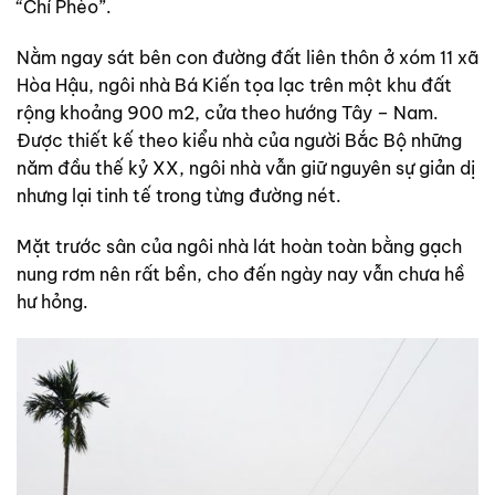
“Chí Phèo”.
Nằm ngay sát bên con đường đất liên thôn ở xóm 11 xã
Hòa Hậu, ngôi nhà Bá Kiến tọa lạc trên một khu đất
rộng khoảng 900 m2, cửa theo hướng Tây – Nam.
Được thiết kế theo kiểu nhà của người Bắc Bộ những
năm đầu thế kỷ XX, ngôi nhà vẫn giữ nguyên sự giản dị
nhưng lại tinh tế trong từng đường nét.
Mặt trước sân của ngôi nhà lát hoàn toàn bằng gạch
nung rơm nên rất bền, cho đến ngày nay vẫn chưa hề
hư hỏng.