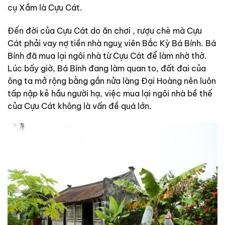
cụ Xầm là Cựu Cát.
Đến đời của Cựu Cát do ăn chơi , rượu chè mà Cựu
Cát phải vay nợ tiền nhà nguỵ viên Bắc Kỳ Bá Bính. Bá
Bính đã mua lại ngôi nhà từ Cựu Cát để làm nhờ thờ.
Lúc bấy giờ, Bá Bính đang làm quan to, đất đai của
ông ta mở rộng bằng gần nửa làng Đại Hoàng nên luôn
tấp nập kẻ hầu người hạ, việc mua lại ngôi nhà bề thế
của Cựu Cát không là vấn đề quá lớn.