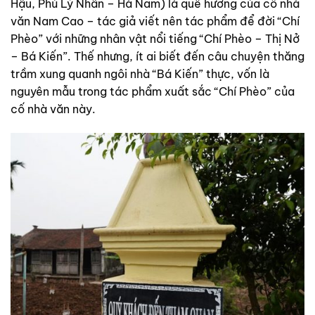
Hậu, Phủ Lý Nhân – Hà Nam) là quê hương của cố nhà
văn Nam Cao – tác giả viết nên tác phẩm để đời “Chí
Phèo” với những nhân vật nổi tiếng “Chí Phèo – Thị Nở
– Bá Kiến”. Thế nhưng, ít ai biết đến câu chuyện thăng
trầm xung quanh ngôi nhà “Bá Kiến” thực, vốn là
nguyên mẫu trong tác phẩm xuất sắc “Chí Phèo” của
cố nhà văn này.