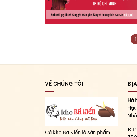
1
VỀ CHÚNG TÔI
ĐỊA
Hà 
Hậu
Nhâ
ĐT:
Cá kho Bá Kiến là sản phẩm