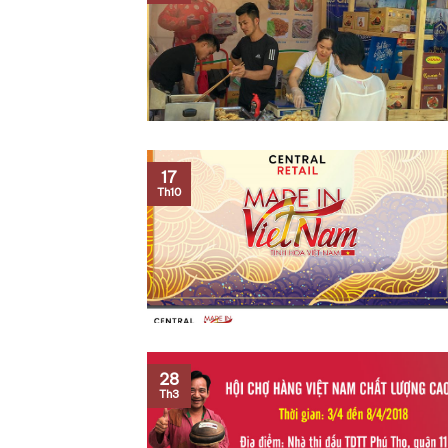
17
Th10
28
Th3