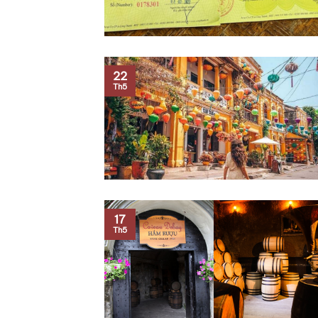
22
Th5
17
Th5