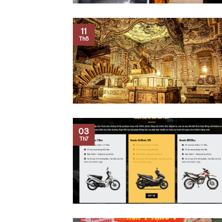
11
Th5
03
Th7