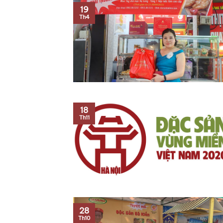
19
Th4
18
Th11
28
Th10