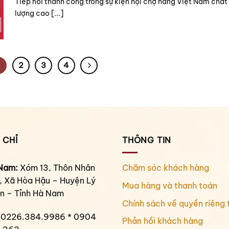
Tiếp nối thành công trong sự kiện hội chợ hàng Việt Nam chất
lượng cao [...]
2
3
4
 CHỈ
THÔNG TIN
Nam:
Xóm 13, Thôn Nhân
Chăm sóc khách hàng
, Xã Hòa Hậu – Huyện Lý
Mua hàng và thanh toán
n – Tỉnh Hà Nam
Chính sách về quyền riêng 
0226.384.9986 * 0904
Phản hồi khách hàng