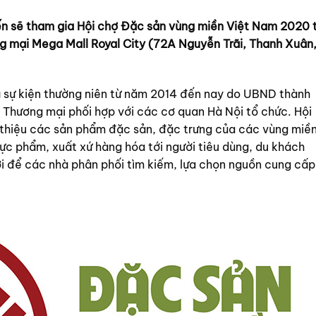
n sẽ tham gia Hội chợ Đặc sản vùng miền Việt Nam 2020 
g mại Mega Mall Royal City (72A Nguyễn Trãi, Thanh Xuân
à sự kiện thường niên từ năm 2014 đến nay do UBND thành
 Thương mại phối hợp với các cơ quan Hà Nội tổ chức. Hội
i thiệu các sản phẩm đặc sản, đặc trưng của các vùng miề
ực phẩm, xuất xứ hàng hóa tới người tiêu dùng, du khách
ơi để các nhà phân phối tìm kiếm, lựa chọn nguồn cung cấp