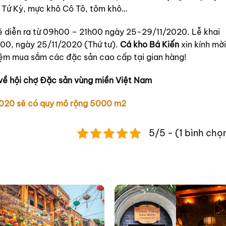
i Tứ Kỳ, mực khô Cô Tô, tôm khô…
ẽ diễn ra từ 09h00 – 21h00 ngày 25-29/11/2020. Lễ khai
h00, ngày 25/11/2020 (Thứ tư).
Cá kho Bá Kiến
xin kính mời
iệm mua sắm các đặc sản cao cấp tại gian hàng!
về hội chợ Đặc sản vùng miền Việt Nam
2020 sẽ có quy mô rộng 5000 m2
5/5 - (1 bình chọ