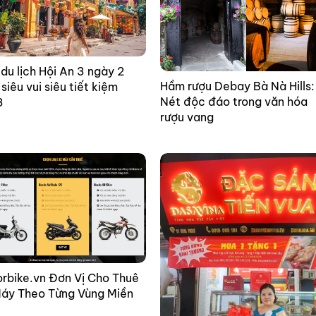
du lịch Hội An 3 ngày 2
Hầm rượu Debay Bà Nà Hills:
siêu vui siêu tiết kiệm
Nét độc đáo trong văn hóa
3
rượu vang
rbike.vn Đơn Vị Cho Thuê
áy Theo Từng Vùng Miền