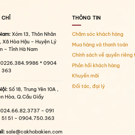
 CHỈ
THÔNG TIN
Nam:
Xóm 13, Thôn Nhân
Chăm sóc khách hàng
, Xã Hòa Hậu – Huyện Lý
Mua hàng và thanh toán
n – Tỉnh Hà Nam
Chính sách về quyền riêng 
0226.384.9986 * 0904
Phản hồi khách hàng
 363
Khuyến mãi
Đối tác, đại lý
Nội:
Số 18, Trung Yên 10A ,
ên Hòa, Q.Cầu Giấy
024.66.82.3737 – 091
 51 51 – 0904.750.363
il:
sale@cakhobakien.com