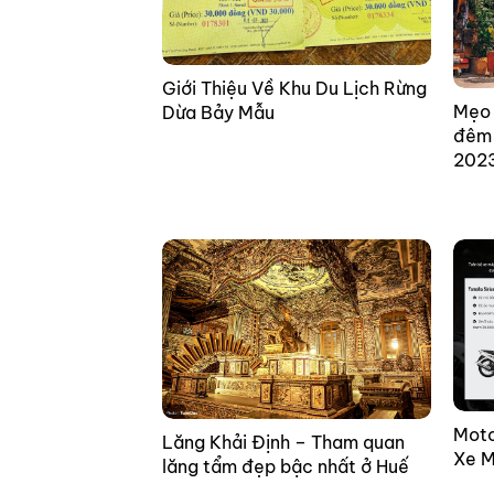
Giới Thiệu Về Khu Du Lịch Rừng
Mẹo 
Dừa Bảy Mẫu
đêm 
202
Moto
Lăng Khải Định – Tham quan
Xe M
lăng tẩm đẹp bậc nhất ở Huế