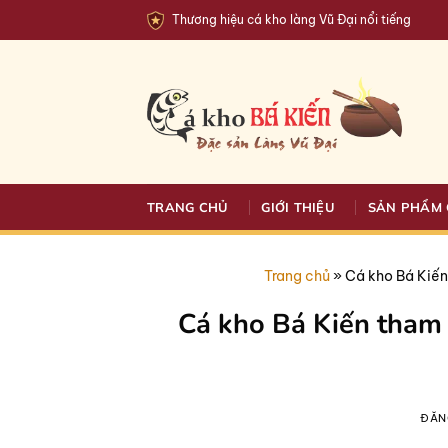
Bỏ
Thương hiệu cá kho làng Vũ Đại nổi tiếng
qua
nội
dung
TRANG CHỦ
GIỚI THIỆU
SẢN PHẨM 
Trang chủ
»
Cá kho Bá Kiến
Cá kho Bá Kiến tham 
ĐĂN