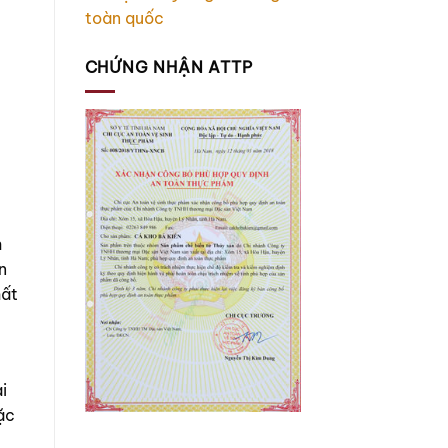
toàn quốc
CHỨNG NHẬN ATTP
h
n
hất
i
ặc