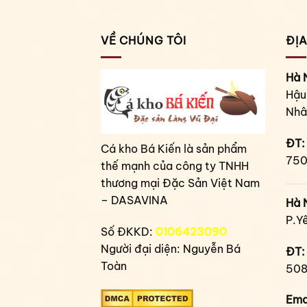
VỀ CHÚNG TÔI
ĐỊA
Hà 
Hậu
Nhâ
ĐT:
Cá kho Bá Kiến là sản phẩm
750
thế mạnh của công ty TNHH
thương mại Đặc Sản Việt Nam
– DASAVINA
Hà 
P.Y
Số ĐKKD:
0106423090
Người đại diện: Nguyễn Bá
ĐT:
Toàn
508
Ema