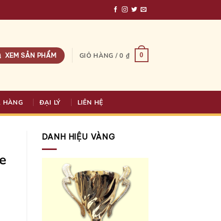
XEM SẢN PHẨM
0
GIỎ HÀNG /
0
₫
A HÀNG
ĐẠI LÝ
LIÊN HỆ
DANH HIỆU VÀNG
e