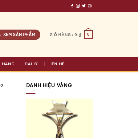
XEM SẢN PHẨM
0
GIỎ HÀNG /
0
₫
A HÀNG
ĐẠI LÝ
LIÊN HỆ
ào
DANH HIỆU VÀNG