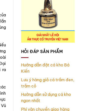
của
lần
ũng
 Nếu
ơng
HỎI ĐÁP SẢN PHẨM
oài
Đại
Hướng dẫn đặt cá kho Bá
 ra
Kiến
Lưu ý hàng giả cá trắm đen,
trắm cỏ
các
ình
Hướng dẫn sử dụng cá kho
vực
ngon nhất
 Vũ
Phí vận chuyển giao hàng