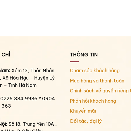
 CHỈ
THÔNG TIN
Nam:
Xóm 13, Thôn Nhân
Chăm sóc khách hàng
, Xã Hòa Hậu – Huyện Lý
Mua hàng và thanh toán
n – Tỉnh Hà Nam
Chính sách về quyền riêng 
0226.384.9986 * 0904
Phản hồi khách hàng
 363
Khuyến mãi
Đối tác, đại lý
Nội:
Số 18, Trung Yên 10A ,