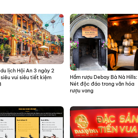
du lịch Hội An 3 ngày 2
Hầm rượu Debay Bà Nà Hills:
siêu vui siêu tiết kiệm
Nét độc đáo trong văn hóa
3
rượu vang