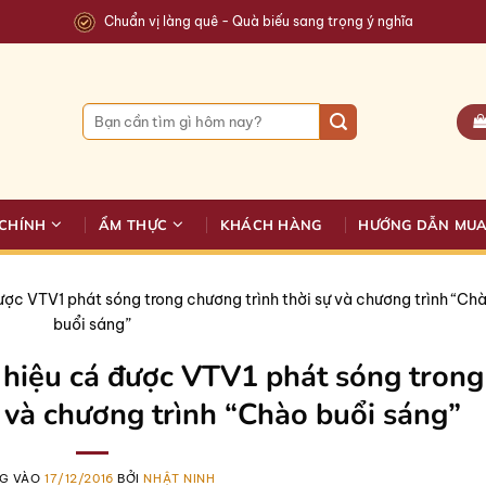
Chuẩn vị làng quê - Quà biếu sang trọng ý nghĩa
Tìm
kiếm:
CHÍNH
ẨM THỰC
KHÁCH HÀNG
HƯỚNG DẪN MU
ợc VTV1 phát sóng trong chương trình thời sự và chương trình “Ch
buổi sáng”
hiệu cá được VTV1 phát sóng trong
ự và chương trình “Chào buổi sáng”
G VÀO
17/12/2016
BỞI
NHẬT NINH