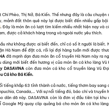
t Chí Phèo, Thị Nở, Bá Kiến. Thế nhưng đây là câu chuyện 
 mảnh đất thôn quê này lại được biết đến nhiều gấp bội 
i
.
Đây là món ăn có lượt tìm kiếm nhiều nhất hiện nay và c
am, được cả khách hàng trong và ngoài nước yêu thích.
ầu như không được ai biết đến, chỉ có số ít người là biết.
tận Hà Nam để đặt cá, rồi lại đợi hàng tuần mới được thư
INA
đã mạnh dạn đưa món ăn cổ truyền Hà Nam này ra ng
iêu dùng mới biết đến hương vị của món ăn cá kho làng Vũ 
ty DASAVINA
còn đưa món cá kho cổ truyền làng Vũ Đại
ệu Cá kho Bá Kiến.
ổi tiếng khắp 63 tỉnh thành cả nước, tiếng thơm bay sang 
puchia, Canada,… Với sự nổi tiếng đó, báo chí và truyền h
o dân dã này. DASAVINA còn là đơn vị đầu tiên tại khu 
 Google Mỹ quay clip quảng bá cho món ăn cá kho làng