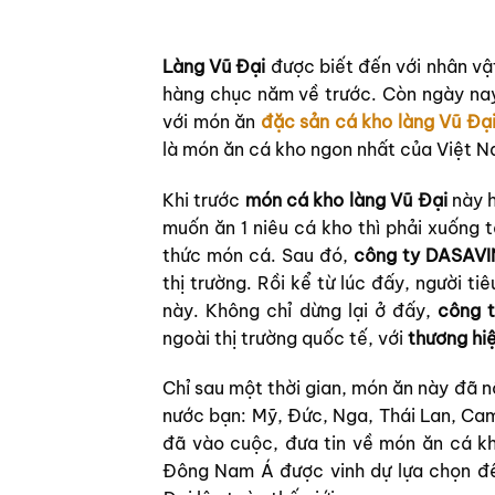
Làng Vũ Đại
được biết đến với nhân vậ
hàng chục năm về trước. Còn ngày nay,
với món ăn
đặc sản cá kho làng Vũ Đạ
là món ăn cá kho ngon nhất của Việt N
Khi trước
món cá kho làng Vũ Đại
này h
muốn ăn 1 niêu cá kho thì phải xuống 
thức món cá. Sau đó,
công ty DASAV
thị trường. Rồi kể từ lúc đấy, người t
này. Không chỉ dừng lại ở đấy,
công 
ngoài thị trường quốc tế, với
thương hi
Chỉ sau một thời gian, món ăn này đã n
nước bạn: Mỹ, Đức, Nga, Thái Lan, Cam
đã vào cuộc, đưa tin về món ăn cá kh
Đông Nam Á được vinh dự lựa chọn để