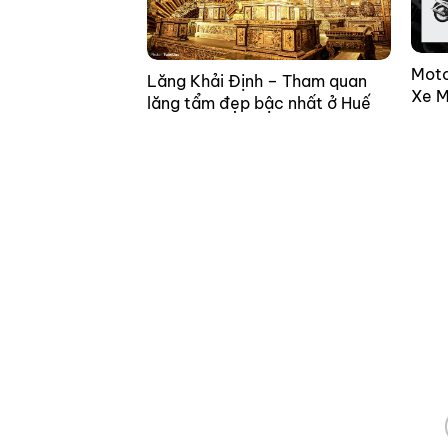
Moto
Lăng Khải Định – Tham quan
Xe M
lăng tẩm đẹp bậc nhất ở Huế