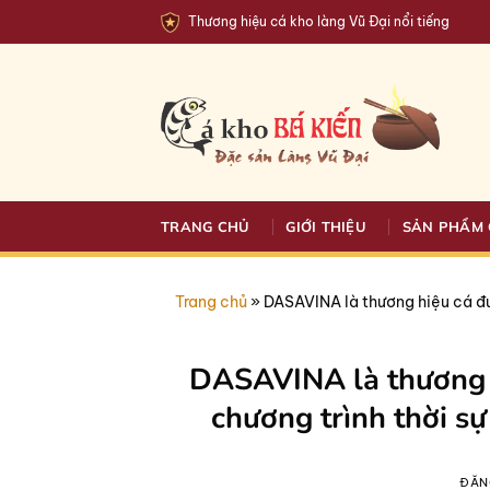
Bỏ
Thương hiệu cá kho làng Vũ Đại nổi tiếng
qua
nội
dung
TRANG CHỦ
GIỚI THIỆU
SẢN PHẨM 
Trang chủ
»
DASAVINA là thương hiệu cá đư
DASAVINA là thương 
chương trình thời s
ĐĂN