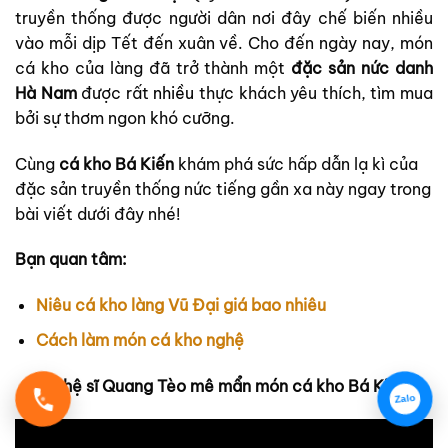
truyền thống được người dân nơi đây chế biến nhiều
vào mỗi dịp Tết đến xuân về. Cho đến ngày nay, món
cá kho của làng đã trở thành một
đặc sản nức danh
Hà Nam
được rất
nhiều
thực khách yêu thích, tìm mua
bởi sự thơm ngon khó cưỡng.
Cùng
cá kho Bá Kiến
khám phá sức hấp dẫn lạ kì của
đặc sản truyền thống nức tiếng gần xa này ngay trong
bài viết dưới đây nhé!
Bạn quan tâm:
Niêu cá kho làng Vũ Đại giá bao nhiêu
Cách làm món cá kho nghệ
Nghệ sĩ Quang Tèo mê mẩn món cá kho Bá Kiến
Zalo