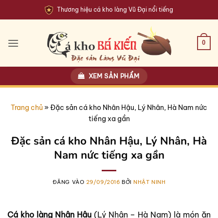
Bỏ
Thương hiệu cá kho làng Vũ Đại nổi tiếng
qua
nội
dung
0
XEM SẢN PHẨM
Trang chủ
»
Đặc sản cá kho Nhân Hậu, Lý Nhân, Hà Nam nức
tiếng xa gần
Đặc sản cá kho Nhân Hậu, Lý Nhân, Hà
Nam nức tiếng xa gần
ĐĂNG VÀO
29/09/2016
BỞI
NHẬT NINH
Cá kho làng Nhân Hậu
(Lý Nhân – Hà Nam) là món ăn