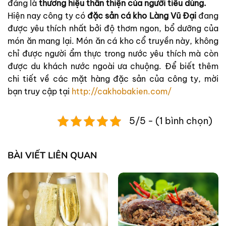
đáng là
thương hiệu thân thiện của người tiêu dùng.
Hiện nay công ty có
đặc sản cá kho Làng Vũ Đại
đang
được yêu thích nhất bởi độ thơm ngon, bổ dưỡng của
món ăn mang lại. Món ăn cá kho cổ truyền này, không
chỉ được người ẩm thực trong nước yêu thích mà còn
được du khách nước ngoài ưa chuộng. Để biết thêm
chi tiết về các mặt hàng đặc sản của công ty, mời
bạn truy cập tại
http://cakhobakien.com/
5/5 - (1 bình chọn)
BÀI VIẾT LIÊN QUAN