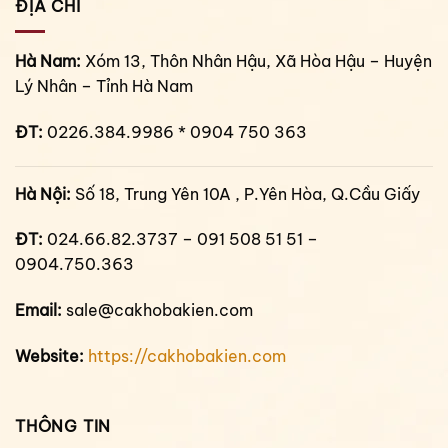
ĐỊA CHỈ
Hà Nam:
Xóm 13, Thôn Nhân Hậu, Xã Hòa Hậu – Huyện
Lý Nhân – Tỉnh Hà Nam
ĐT:
0226.384.9986 * 0904 750 363
Hà Nội:
Số 18, Trung Yên 10A , P.Yên Hòa, Q.Cầu Giấy
ĐT:
024.66.82.3737 – 091 508 51 51 –
0904.750.363
Email:
sale@cakhobakien.com
Website:
https://cakhobakien.com
THÔNG TIN