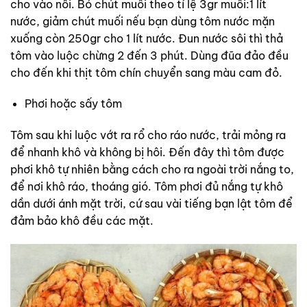
cho vào nồi. Bỏ chút muối theo tỉ lệ 3gr muối:1 lít
nước, giảm chút muối nếu bạn dùng tôm nước mặn
xuống còn 250gr cho 1 lít nước. Đun nước sôi thì thả
tôm vào luộc chừng 2 đến 3 phút. Dùng đũa đảo đều
cho đến khi thịt tôm chín chuyển sang màu cam đỏ.
Phơi hoặc sấy tôm
Tôm sau khi luộc vớt ra rổ cho ráo nước, trải mỏng ra
để nhanh khô và không bị hôi. Đến đây thì tôm được
phơi khô tự nhiên bằng cách cho ra ngoài trời nắng to,
để nơi khô ráo, thoáng gió. Tôm phơi đủ nắng tự khô
dần dưới ánh mặt trời, cứ sau vài tiếng bạn lật tôm để
đảm bảo khô đều các mặt.