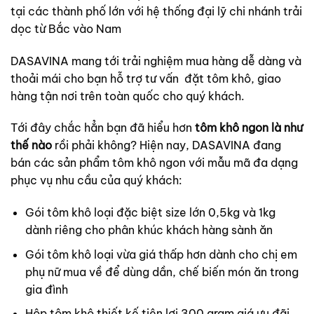
tại các thành phố lớn với hệ thống đại lỹ chi nhánh trải
dọc từ Bắc vào Nam
DASAVINA mang tới trải nghiệm mua hàng dễ dàng và
thoải mái cho bạn hỗ trợ tư vấn đặt tôm khô, giao
hàng tận nơi trên toàn quốc cho quý khách.
Tới đây chắc hẳn bạn đã hiểu hơn
tôm khô ngon là như
thế nào
rồi phải không? Hiện nay, DASAVINA đang
bán các sản phẩm tôm khô ngon với mẫu mã đa dạng
phục vụ nhu cầu của quý khách:
Gói tôm khô loại đặc biệt size lớn 0,5kg và 1kg
dành riêng cho phân khúc khách hàng sành ăn
Gói tôm khô loại vừa giá thấp hơn dành cho chị em
phụ nữ mua về để dùng dần, chế biến món ăn trong
gia đình
Hộp tôm khô thiết kế tiện lợi 300 gram giá ưu đãi