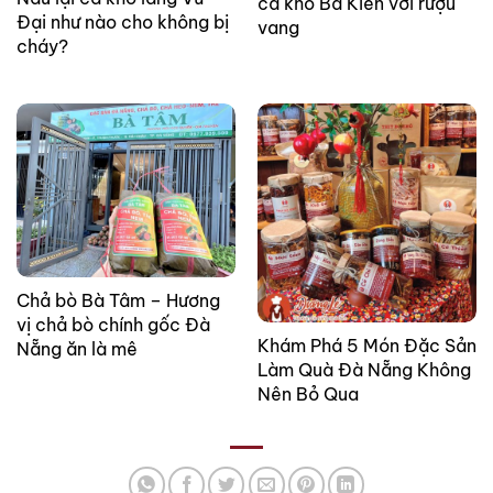
cá kho Bá Kiến với rượu
Đại như nào cho không bị
vang
cháy?
Chả bò Bà Tâm – Hương
vị chả bò chính gốc Đà
Khám Phá 5 Món Đặc Sản
Nẵng ăn là mê
Làm Quà Đà Nẵng Không
Nên Bỏ Qua