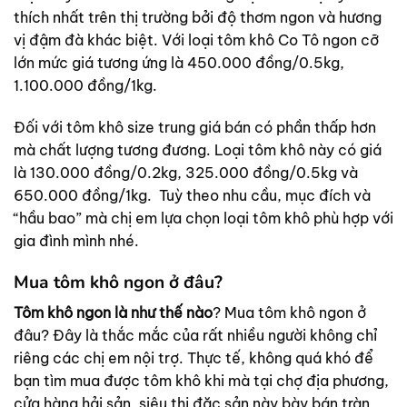
thích nhất trên thị trường bởi độ thơm ngon và hương
vị đậm đà khác biệt. Với loại tôm khô Co Tô ngon cỡ
lớn mức giá tương ứng là 450.000 đồng/0.5kg,
1.100.000 đồng/1kg.
Đối với tôm khô size trung giá bán có phần thấp hơn
mà chất lượng tương đương. Loại tôm khô này có giá
là 130.000 đồng/0.2kg, 325.000 đồng/0.5kg và
650.000 đồng/1kg. Tuỳ theo nhu cầu, mục đích và
“hầu bao” mà chị em lựa chọn loại tôm khô phù hợp với
gia đình mình nhé.
Mua tôm khô ngon ở đâu?
Tôm khô ngon là như thế nào
? Mua tôm khô ngon ở
đâu? Đây là thắc mắc của rất nhiều người không chỉ
riêng các chị em nội trợ. Thực tế, không quá khó để
bạn tìm mua được tôm khô khi mà tại chợ địa phương,
cửa hàng hải sản, siêu thị đặc sản này bày bán tràn