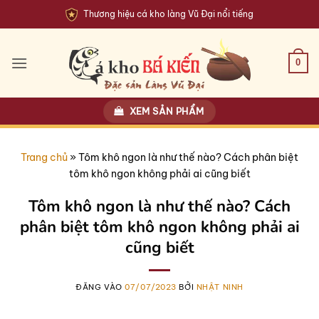
Bỏ
Thương hiệu cá kho làng Vũ Đại nổi tiếng
qua
nội
dung
0
XEM SẢN PHẨM
Trang chủ
»
Tôm khô ngon là như thế nào? Cách phân biệt
tôm khô ngon không phải ai cũng biết
Tôm khô ngon là như thế nào? Cách
phân biệt tôm khô ngon không phải ai
cũng biết
ĐĂNG VÀO
07/07/2023
BỞI
NHẬT NINH