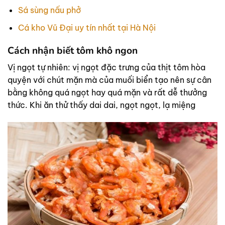
Sá sùng nấu phở
Cá kho Vũ Đại uy tín nhất tại Hà Nội
Cách nhận biết tôm khô ngon
Vị ngọt tự nhiên: vị ngọt đặc trưng của thịt tôm hòa
quyện với chút mặn mà của muối biển tạo nên sự cân
bằng không quá ngọt hay quá mặn và rất dễ thưởng
thức. Khi ăn thử thấy dai dai, ngọt ngọt, lạ miệng