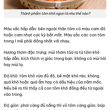
Thành phẩm tôm khô ngon là như thế nào?
Màu sắc hấp dẫn: bên ngoài thân tôm có màu cam đỏ
hoặc cam nhạt cực kỳ bắt mắt. Màu sắc các con tôm
trong 1 mẻ phải đồng nhất với nhau.
Hương thơm đặc trưng: mùi thơm tỏa ra từ tôm khô
hấp dẫn, kích thích vị giác trong bạn, không có mùi hôi
hay mùi lạ.
Độ khô: tôm khô vừa đủ độ, bề mặt khô ráo, không
quá khô hoặc quá ẩm hay có dấu hiệu của nấm mốc.
Nếu bẻ ra thì thấy cả con tôm khô đồng đều từ ngoài
vào trong.
Độ giòn: phơi càng đủ nắng thì vỏ tôm càng giòn, bóp