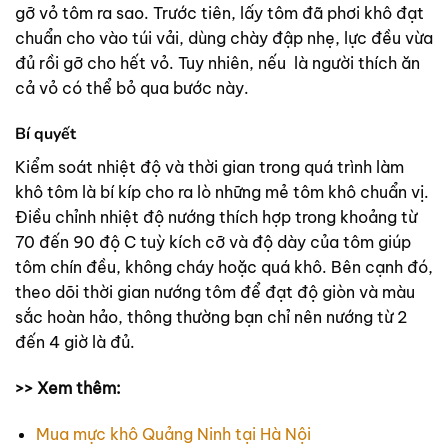
gỡ vỏ tôm ra sao. Trước tiên, lấy tôm đã phơi khô đạt
chuẩn cho vào túi vải, dùng chày đập nhẹ, lực đều vừa
đủ rồi gỡ cho hết vỏ. Tuy nhiên, nếu là người thích ăn
cả vỏ có thể bỏ qua bước này.
Bí quyết
Kiểm soát nhiệt độ và thời gian trong quá trình làm
khô tôm là bí kíp cho ra lò những mẻ tôm khô chuẩn vị.
Điều chỉnh nhiệt độ nướng thích hợp trong khoảng từ
70 đến 90 độ C tuỳ kích cỡ và độ dày của tôm giúp
tôm chín đều, không cháy hoặc quá khô. Bên cạnh đó,
theo dõi thời gian nướng tôm để đạt độ giòn và màu
sắc hoàn hảo, thông thường bạn chỉ nên nướng từ 2
đến 4 giờ là đủ.
>> Xem thêm:
Mua mực khô Quảng Ninh tại Hà Nội