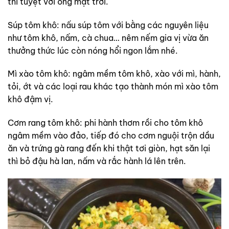
thì tuyệt vời ông mặt trời.
Súp tôm khô: nấu súp tôm với bằng các nguyên liệu
như tôm khô, nấm, cà chua… nêm nếm gia vị vừa ăn
thưởng thức lúc còn nóng hổi ngon lắm nhé.
Mì xào tôm khô: ngâm mềm tôm khô, xào với mì, hành,
tỏi, ớt và các loại rau khác tạo thành món mì xào tôm
khô đậm vị.
Cơm rang tôm khô: phi hành thơm rồi cho tôm khô
ngâm mềm vào đảo, tiếp đó cho cơm nguội trộn dầu
ăn và trứng gà rang đến khi thật tơi giòn, hạt săn lại
thì bỏ đậu hà lan, nấm và rắc hành lá lên trên.