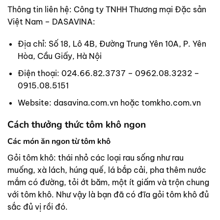
Thông tin liên hệ: Công ty TNHH Thương mại Đặc sản
Việt Nam – DASAVINA:
Địa chỉ: Số 18, Lô 4B, Đường Trung Yên 10A, P. Yên
Hòa, Cầu Giấy, Hà Nội
Điện thoại: 024.66.82.3737 – 0962.08.3232 –
0915.08.5151
Website: dasavina.com.vn hoặc tomkho.com.vn
Cách thưởng thức tôm khô ngon
Các món ăn ngon từ tôm khô
Gỏi tôm khô: thái nhỏ các loại rau sống như rau
muống, xà lách, húng quế, lá bắp cải, pha thêm nước
mắm có đường, tỏi ớt băm, một ít giấm và trộn chung
với tôm khô. Như vậy là bạn đã có đĩa gỏi tôm khô đủ
sắc đủ vị rồi đó.