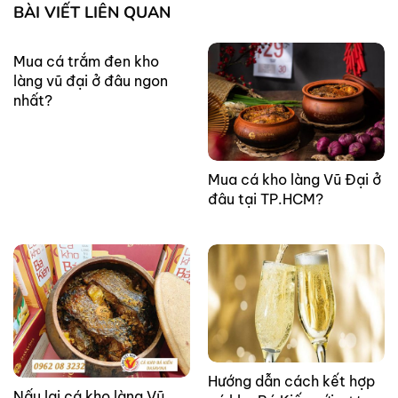
BÀI VIẾT LIÊN QUAN
Mua cá trắm đen kho
làng vũ đại ở đâu ngon
nhất?
Mua cá kho làng Vũ Đại ở
đâu tại TP.HCM?
Hướng dẫn cách kết hợp
Nấu lại cá kho làng Vũ