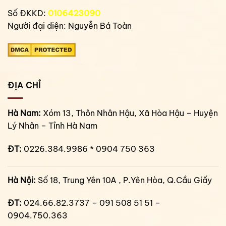
Số ĐKKD:
0106423090
Người đại diện: Nguyễn Bá Toàn
ĐỊA CHỈ
Hà Nam:
Xóm 13, Thôn Nhân Hậu, Xã Hòa Hậu – Huyện
Lý Nhân – Tỉnh Hà Nam
ĐT:
0226.384.9986 * 0904 750 363
Hà Nội:
Số 18, Trung Yên 10A , P.Yên Hòa, Q.Cầu Giấy
ĐT:
024.66.82.3737 – 091 508 51 51 –
0904.750.363