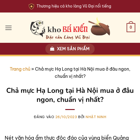
Bỏ
Thương hiệu cá kho làng Vũ Đại nổi tiếng
qua
nội
dung
0
XEM SẢN PHẨM
Trang chủ
»
Chả mực Hạ Long tại Hà Nội mua ở đâu ngon,
chuẩn vị nhất?
Chả mực Hạ Long tại Hà Nội mua ở đâu
ngon, chuẩn vị nhất?
ĐĂNG VÀO
26/10/2023
BỞI
NHẬT NINH
Nét văn hóa ẩm thực độc đáo của vùng biển Quảng