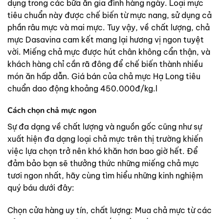
dụng trong các bữa ăn gia đình hàng ngày. Loại mực
tiêu chuẩn này được chế biến từ mực nang, sử dụng cả
phần râu mực và mai mực. Tuy vậy, về chất lượng, chả
mực Dasavina cam kết mang lại hương vị ngon tuyệt
vời. Miếng chả mực được hút chân không cẩn thận, và
khách hàng chỉ cần rã đông để chế biến thành nhiều
món ăn hấp dẫn. Giá bán của chả mực Hạ Long tiêu
chuẩn dao động khoảng 450.000đ/kg.l
Cách chọn chả mực ngon
Sự đa dạng về chất lượng và nguồn gốc cũng như sự
xuất hiện đa dạng loại chả mực trên thị trường khiến
việc lựa chọn trở nên khó khăn hơn bao giờ hết. Để
đảm bảo bạn sẽ thưởng thức những miếng chả mực
tươi ngon nhất, hãy cùng tìm hiểu những kinh nghiệm
quý báu dưới đây:
Chọn cửa hàng uy tín, chất lượng: Mua chả mực từ các