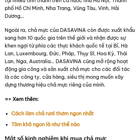
tại nhiều tỉnh thành trên cả nước như Hà Nội, Thành
phố Hồ Chí Minh, Nha Trang, Vũng Tàu, Vinh, Hải
Dương…
Ngoài ra, chả mực của DASAVINA còn được xuất khẩu
sang hơn 10 quốc gia trên thế giới và nhận được sự
khen ngợi từ phía các thực khách quốc tế tại Bỉ, Hà
Lan, Luxembourg, Đức, Pháp, Thụy Sĩ, Hoa Kỳ, Thái
Lan, Nga, Australia… DASAVINA cũng mở rộng hoạt
động gia công và sản xuất chả mực cho các đối tác
là các công ty, cửa hàng, siêu thị mong muốn xây
dựng thương hiệu chả mực riêng của mình.
=> Xem thêm:
Cách làm chả rươi thơm ngon nhất
Tôm khô ngon là như thế nào
Một số kinh nghiệm khi mua chả mực