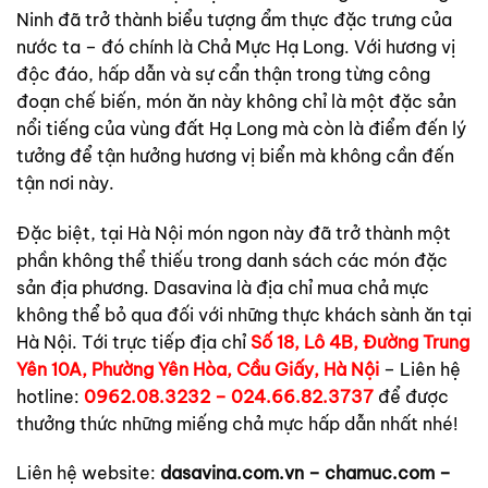
Ninh đã trở thành biểu tượng ẩm thực đặc trưng của
nước ta – đó chính là Chả Mực Hạ Long. Với hương vị
độc đáo, hấp dẫn và sự cẩn thận trong từng công
đoạn chế biến, món ăn này không chỉ là một đặc sản
nổi tiếng của vùng đất Hạ Long mà còn là điểm đến lý
tưởng để tận hưởng hương vị biển mà không cần đến
tận nơi này.
Đặc biệt, tại Hà Nội món ngon này đã trở thành một
phần không thể thiếu trong danh sách các món đặc
sản địa phương. Dasavina là địa chỉ mua chả mực
không thể bỏ qua đối với những thực khách sành ăn tại
Hà Nội. Tới trực tiếp địa chỉ
Số 18, Lô 4B, Đường Trung
Yên 10A, Phường Yên Hòa, Cầu Giấy, Hà Nội
– Liên hệ
hotline:
0962.08.3232 – 024.66.82.3737
để được
thưởng thức những miếng chả mực hấp dẫn nhất nhé!
Liên hệ website:
dasavina.com.vn – chamuc.com –