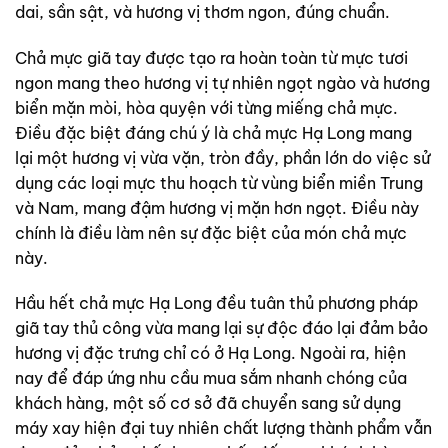
dai, sần sật, và hương vị thơm ngon, đúng chuẩn.
Chả mực giã tay được tạo ra hoàn toàn từ mực tươi
ngon mang theo hương vị tự nhiên ngọt ngào và hương
biển mặn mòi, hòa quyện với từng miếng chả mực.
Điều đặc biệt đáng chú ý là chả mực Hạ Long mang
lại một hương vị vừa vặn, tròn đầy, phần lớn do việc sử
dụng các loại mực thu hoạch từ vùng biển miền Trung
và Nam, mang đậm hương vị mặn hơn ngọt. Điều này
chính là điều làm nên sự đặc biệt của món chả mực
này.
Hầu hết chả mực Hạ Long đều tuân thủ phương pháp
giã tay thủ công vừa mang lại sự độc đáo lại đảm bảo
hương vị đặc trưng chỉ có ở Hạ Long. Ngoài ra, hiện
nay để đáp ứng nhu cầu mua sắm nhanh chóng của
khách hàng, một số cơ sở đã chuyển sang sử dụng
máy xay hiện đại tuy nhiên chất lượng thành phẩm vẫn