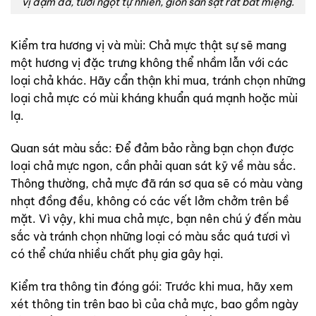
vị đậm đà, tươi ngọt tự nhiên, giòn sần sật rất bắt miệng.
Kiểm tra hương vị và mùi: Chả mực thật sự sẽ mang
một hương vị đặc trưng không thể nhầm lẫn với các
loại chả khác. Hãy cẩn thận khi mua, tránh chọn những
loại chả mực có mùi kháng khuẩn quá mạnh hoặc mùi
lạ.
Quan sát màu sắc: Để đảm bảo rằng bạn chọn được
loại chả mực ngon, cần phải quan sát kỹ về màu sắc.
Thông thường, chả mực đã rán sơ qua sẽ có màu vàng
nhạt đồng đều, không có các vết lởm chởm trên bề
mặt. Vì vậy, khi mua chả mực, bạn nên chú ý đến màu
sắc và tránh chọn những loại có màu sắc quá tươi vì
có thể chứa nhiều chất phụ gia gây hại.
Kiểm tra thông tin đóng gói: Trước khi mua, hãy xem
xét thông tin trên bao bì của chả mực, bao gồm ngày