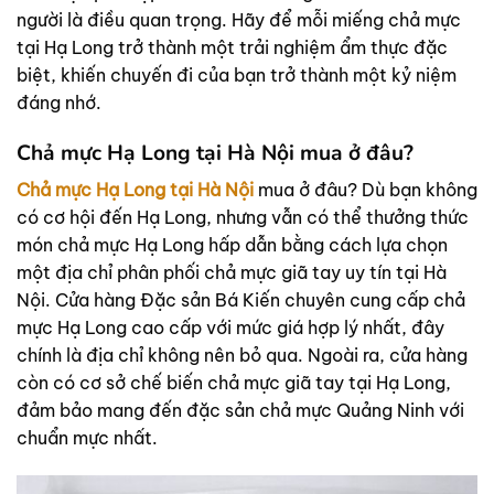
người là điều quan trọng. Hãy để mỗi miếng chả mực
tại Hạ Long trở thành một trải nghiệm ẩm thực đặc
biệt, khiến chuyến đi của bạn trở thành một kỷ niệm
đáng nhớ.
Chả mực Hạ Long tại Hà Nội mua ở đâu?
Chả mực Hạ Long tại Hà Nội
mua ở đâu? Dù bạn không
có cơ hội đến Hạ Long, nhưng vẫn có thể thưởng thức
món chả mực Hạ Long hấp dẫn bằng cách lựa chọn
một địa chỉ phân phối chả mực giã tay uy tín tại Hà
Nội. Cửa hàng Đặc sản Bá Kiến chuyên cung cấp chả
mực Hạ Long cao cấp với mức giá hợp lý nhất, đây
chính là địa chỉ không nên bỏ qua. Ngoài ra, cửa hàng
còn có cơ sở chế biến chả mực giã tay tại Hạ Long,
đảm bảo mang đến đặc sản chả mực Quảng Ninh với
chuẩn mực nhất.