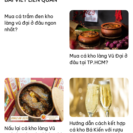
BÀI VIẾT LIÊN QUAN
Mua cá trắm đen kho
làng vũ đại ở đâu ngon
nhất?
Mua cá kho làng Vũ Đại ở
đâu tại TP.HCM?
Hướng dẫn cách kết hợp
Nấu lại cá kho làng Vũ
cá kho Bá Kiến với rượu