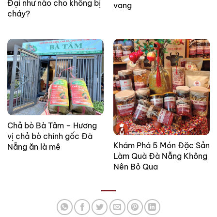
Đại như nào cho không bị
vang
cháy?
Chả bò Bà Tâm – Hương
vị chả bò chính gốc Đà
Khám Phá 5 Món Đặc Sản
Nẵng ăn là mê
Làm Quà Đà Nẵng Không
Nên Bỏ Qua