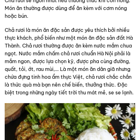
Chả rươi sẽ ngon nhất nếu thưởng thức khi còn nóng.
Món ăn thường được dùng để ăn kèm với cơm nóng
hoặc bún.
Chả rươi là món ăn đặc sản được yêu thích bởi nhiều
thực khách, phổ biến như một món ăn đặc sản đất Hà
Thành. Chả rươi thường được ăn kèm nước mắm chua
ngọt. Nước mắm chấm chả rươi chuẩn Hà Nội phải là
mắm ngon, được lựa chọn kỹ, được pha cùng đường,
quất, tỏi, ớt, rau mùi,… Là một món ăn dân giã nhưng
chứa đựng tinh hoa ẩm thực Việt, chả rươi chắc chắn
là thức quà mà bạn nên chế biến, thưởng thức. Đặc
biệt trong những ngày tiết trời thu mát mẻ, se se lạnh.