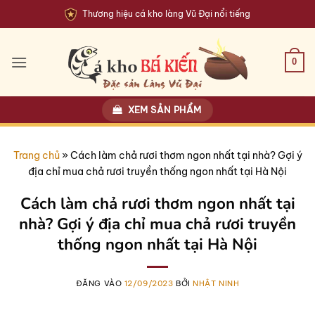
Bỏ
Thương hiệu cá kho làng Vũ Đại nổi tiếng
qua
nội
dung
0
XEM SẢN PHẨM
Trang chủ
»
Cách làm chả rươi thơm ngon nhất tại nhà? Gợi ý
địa chỉ mua chả rươi truyền thống ngon nhất tại Hà Nội
Cách làm chả rươi thơm ngon nhất tại
nhà? Gợi ý địa chỉ mua chả rươi truyền
thống ngon nhất tại Hà Nội
ĐĂNG VÀO
12/09/2023
BỞI
NHẬT NINH