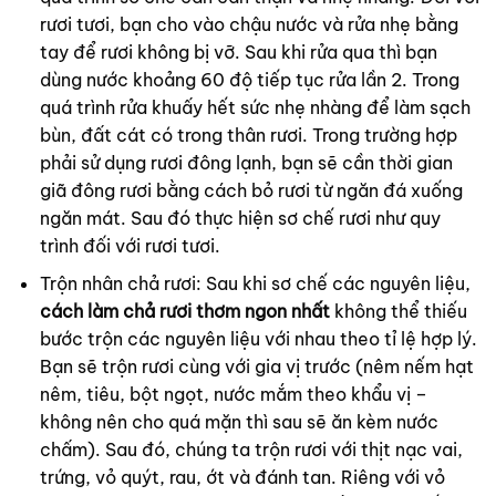
rươi tươi, bạn cho vào chậu nước và rửa nhẹ bằng
tay để rươi không bị vỡ. Sau khi rửa qua thì bạn
dùng nước khoảng 60 độ tiếp tục rửa lần 2. Trong
quá trình rửa khuấy hết sức nhẹ nhàng để làm sạch
bùn, đất cát có trong thân rươi. Trong trường hợp
phải sử dụng rươi đông lạnh, bạn sẽ cần thời gian
giã đông rươi bằng cách bỏ rươi từ ngăn đá xuống
ngăn mát. Sau đó thực hiện sơ chế rươi như quy
trình đối với rươi tươi.
Trộn nhân chả rươi: Sau khi sơ chế các nguyên liệu,
cách làm chả rươi thơm ngon nhất
không thể thiếu
bước trộn các nguyên liệu với nhau theo tỉ lệ hợp lý.
Bạn sẽ trộn rươi cùng với gia vị trước (nêm nếm hạt
nêm, tiêu, bột ngọt, nước mắm theo khẩu vị –
không nên cho quá mặn thì sau sẽ ăn kèm nước
chấm). Sau đó, chúng ta trộn rươi với thịt nạc vai,
trứng, vỏ quýt, rau, ớt và đánh tan. Riêng với vỏ