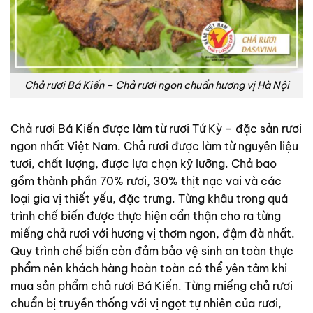
Chả rươi Bá Kiến – Chả rươi ngon chuẩn hương vị Hà Nội
Chả rươi Bá Kiến được làm từ rươi Tứ Kỳ – đặc sản rươi
ngon nhất Việt Nam. Chả rươi được làm từ nguyên liệu
tươi, chất lượng, được lựa chọn kỹ lưỡng. Chả bao
gồm thành phần 70% rươi, 30% thịt nạc vai và các
loại gia vị thiết yếu, đặc trưng. Từng khâu trong quá
trình chế biến được thực hiện cẩn thận cho ra từng
miếng chả rươi với hương vị thơm ngon, đậm đà nhất.
Quy trình chế biến còn đảm bảo vệ sinh an toàn thực
phẩm nên khách hàng hoàn toàn có thể yên tâm khi
mua sản phẩm chả rươi Bá Kiến. Từng miếng chả rươi
chuẩn bị truyền thống với vị ngọt tự nhiên của rươi,