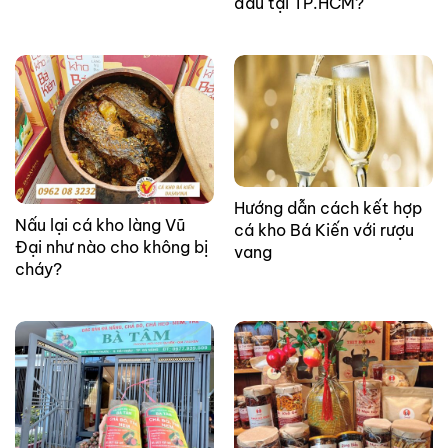
đâu tại TP.HCM?
Hướng dẫn cách kết hợp
Nấu lại cá kho làng Vũ
cá kho Bá Kiến với rượu
Đại như nào cho không bị
vang
cháy?