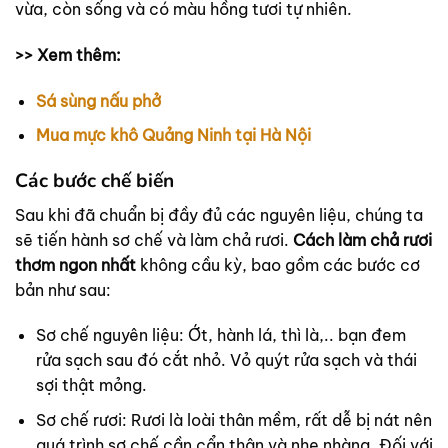
vừa, còn sống và có màu hồng tươi tự nhiên.
>> Xem thêm:
Sá sùng nấu phở
Mua mực khô Quảng Ninh tại Hà Nội
Các bước chế biến
Sau khi đã chuẩn bị đầy đủ các nguyên liệu, chúng ta
sẽ tiến hành sơ chế và làm chả rươi.
Cách làm chả rươi
thơm ngon nhất
không cầu kỳ, bao gồm các bước cơ
bản như sau:
Sơ chế nguyên liệu: Ớt, hành lá, thì là,.. bạn đem
rửa sạch sau đó cắt nhỏ. Vỏ quýt rửa sạch và thái
sợi thật mỏng.
Sơ chế rươi: Rươi là loài thân mềm, rất dễ bị nát nên
quá trình sơ chế cần cẩn thận và nhẹ nhàng. Đối với