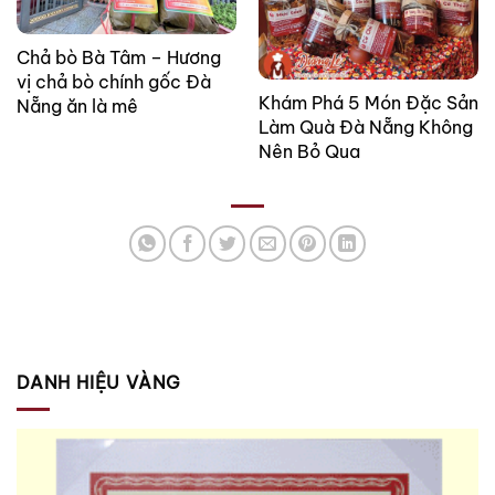
Chả bò Bà Tâm – Hương
vị chả bò chính gốc Đà
Khám Phá 5 Món Đặc Sản
Nẵng ăn là mê
Làm Quà Đà Nẵng Không
Nên Bỏ Qua
DANH HIỆU VÀNG