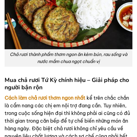
Chả rươi thành phẩm thơm ngon ăn kèm bún, rau sống và
nước mắm chua ngọt chuẩn vị
Mua chả rươi Tứ Kỳ chính hiệu – Giải pháp cho
người bận rộn
Cách làm chả rươi thơm ngon nhất
kể trên chắc chắn
là cẩm nang các chị em nội trợ đang cần. Tuy nhiên,
trong cuộc sống hiện đại thì không phải ai cũng có đủ
thời gian trong căn bếp để tự chế biến những món ăn
hàng ngày. Đặc biệt chả rươi không chỉ yêu cầu về
nguyên liệu chất lượng và cách sơ chế cũng phải hết