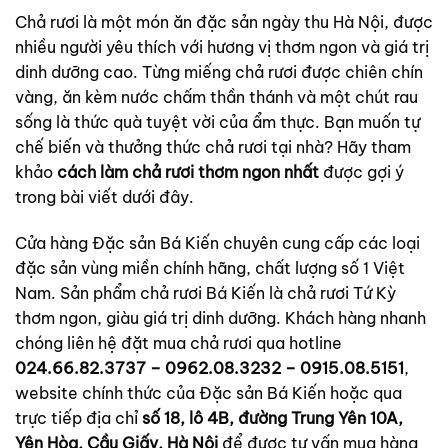
Chả rươi là một món ăn đặc sản ngày thu Hà Nội, được
nhiều người yêu thích với hương vị thơm ngon và giá trị
dinh dưỡng cao. Từng miếng chả rươi được chiên chín
vàng, ăn kèm nước chấm thần thánh và một chút rau
sống là thức quà tuyệt vời của ẩm thực. Bạn muốn tự
chế biến và thưởng thức chả rươi tại nhà? Hãy tham
khảo
cách làm chả rươi thơm ngon nhất
được gợi ý
trong bài viết dưới đây.
Cửa hàng Đặc sản Bá Kiến chuyên cung cấp các loại
đặc sản vùng miền chính hãng, chất lượng số 1 Việt
Nam. Sản phẩm chả rươi Bá Kiến là chả rươi Tứ Kỳ
thơm ngon, giàu giá trị dinh dưỡng. Khách hàng nhanh
chóng liên hệ đặt mua chả rươi qua hotline
024.66.82.3737 – 0962.08.3232 – 0915.08.5151
,
website chính thức của Đặc sản Bá Kiến hoặc qua
trực tiếp địa chỉ
số 18, lô 4B, đường Trung Yên 10A,
Yên Hòa, Cầu Giấy, Hà Nội
để được tư vấn mua hàng