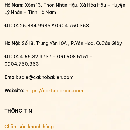
Hà Nam:
Xóm 13, Thôn Nhân Hậu, Xã Hòa Hậu – Huyện
Lý Nhân – Tỉnh Hà Nam
ĐT:
0226.384.9986 * 0904 750 363
Hà Nội:
Số 18, Trung Yên 10A , P.Yên Hòa, Q.Cầu Giấy
ĐT:
024.66.82.3737 – 091 508 51 51 –
0904.750.363
Email:
sale@cakhobakien.com
Website:
https://cakhobakien.com
THÔNG TIN
Chăm sóc khách hàng