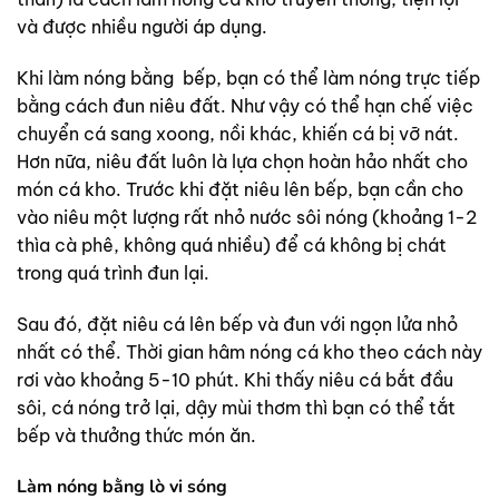
và được nhiều người áp dụng.
Khi làm nóng bằng bếp, bạn có thể làm nóng trực tiếp
bằng cách đun niêu đất. Như vậy có thể hạn chế việc
chuyển cá sang xoong, nồi khác, khiến cá bị vỡ nát.
Hơn nữa, niêu đất luôn là lựa chọn hoàn hảo nhất cho
món cá kho. Trước khi đặt niêu lên bếp, bạn cần cho
vào niêu một lượng rất nhỏ nước sôi nóng (khoảng 1-2
thìa cà phê, không quá nhiều) để cá không bị chát
trong quá trình đun lại.
Sau đó, đặt niêu cá lên bếp và đun với ngọn lửa nhỏ
nhất có thể. Thời gian hâm nóng cá kho theo cách này
rơi vào khoảng 5-10 phút. Khi thấy niêu cá bắt đầu
sôi, cá nóng trở lại, dậy mùi thơm thì bạn có thể tắt
bếp và thưởng thức món ăn.
Làm nóng bằng lò vi sóng