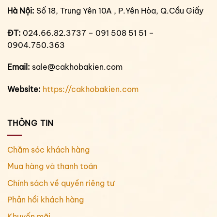
Hà Nội:
Số 18, Trung Yên 10A , P.Yên Hòa, Q.Cầu Giấy
ĐT:
024.66.82.3737 – 091 508 51 51 –
0904.750.363
Email:
sale@cakhobakien.com
Website:
https://cakhobakien.com
THÔNG TIN
Chăm sóc khách hàng
Mua hàng và thanh toán
Chính sách về quyền riêng tư
Phản hồi khách hàng
Khuyến mãi