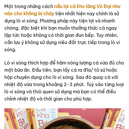
Một trong những cách
nấu lại cá kho làng Vũ Đại như
nào cho không bị cháy
tiện nhất hiện nay chính là sử
dụng lò vi sóng. Phương pháp này tiện lợi và nhanh
chóng, đặc biệt khi bạn muốn thưởng thức cá ngay
lập tức hoặc không có thời gian đun bếp. Tuy nhiên,
cần lưu ý không sử dụng niêu đất trực tiếp trong lò vi
sóng.
Lò vi sóng thích hợp để hâm nóng lượng cá vừa đủ cho
một bữa ăn. Đầu tiên, bạn lấy cá ra đĩa/ tô sứ hoặc
hộp chuyên dụng cho lò vi sóng. Sau đó quay cá với
nhiệt độ vừa trong khoảng 2-3 phút. Tuỳ vào từng loại
lò vi sóng và thói quen sử dụng mà bạn có thể điều
chỉnh nhiệt độ và thời gian cho phù hợp.