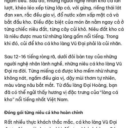
ngấm đều. Sau đó, những người nghệ nhân kho cá lần
lượt, khéo léo xếp từng lớp cá, với gừng, riềng thái lát
đan xen, rắc đều gia vị, đổ nước xâm xấp mặt cá và
bắt đầu kho. Điều đặc biệt của món ăn nằm ngay cả ở
từng chiếc niêu đất, từng cây củi khô. Niêu đất kho cá
là niêu được mua từ những làng gốm nổi tiếng. Trong
khi đó, củi để kho cá kho làng Vũ Đại phải là củi nhãn.
Sau 12-16 tiếng ròng rã, dưới đôi bàn tay của những
người nghệ nhân lành nghề, những niêu cá kho làng Vũ
Đại ra đời. Từng miếng cá được kho mềm nhừ nhưng
không nát, ngấm đều gia vị, dậy mùi thơm tự nhiên,
màu vàng nâu bắt mắt. Từ đầu làng Đại Hoàng, bạn
đã có thể ngửi thấy hương vị đặc trưng của “làng cá
kho” nổi tiếng nhất Việt Nam.
Đóng gói từng niêu cá kho hoàn chỉnh
Rất nhiều thực khách thắc mắc, cá kho làng Vũ Đại