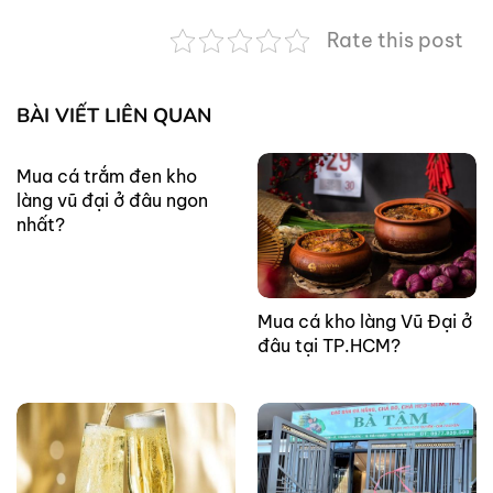
Rate this post
BÀI VIẾT LIÊN QUAN
Mua cá trắm đen kho
làng vũ đại ở đâu ngon
nhất?
Mua cá kho làng Vũ Đại ở
đâu tại TP.HCM?