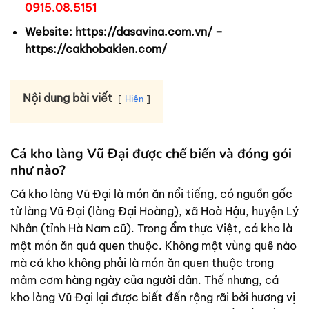
0915.08.5151
Website: https://dasavina.com.vn/ –
https://cakhobakien.com/
Nội dung bài viết
Hiện
Cá kho làng Vũ Đại được chế biến và đóng gói
như nào?
Cá kho làng Vũ Đại là món ăn nổi tiếng, có nguồn gốc
từ làng Vũ Đại (làng Đại Hoàng), xã Hoà Hậu, huyện Lý
Nhân (tỉnh Hà Nam cũ). Trong ẩm thực Việt, cá kho là
một món ăn quá quen thuộc. Không một vùng quê nào
mà cá kho không phải là món ăn quen thuộc trong
mâm cơm hàng ngày của người dân. Thế nhưng, cá
kho làng Vũ Đại lại được biết đến rộng rãi bởi hương vị