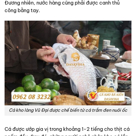
Đương nhiên, nước hàng cũng phải được canh thủ
công bằng tay.
Cá kho làng Vũ Đại được chế biến từ cá trắm đen nuôi ốc
Cá được ướp gia vị trong khoảng 1-2 tiếng cho thịt cá