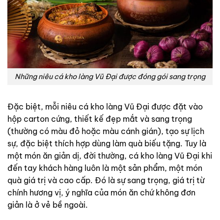
Những niêu cá kho làng Vũ Đại được đóng gói sang trọng
Đặc biệt, mỗi niêu cá kho làng Vũ Đại được đặt vào
hộp carton cứng, thiết kế đẹp mắt và sang trọng
(thường có màu đỏ hoặc màu cánh gián), tạo sự lịch
sự, đặc biệt thích hợp dùng làm quà biếu tặng. Tuy là
một món ăn giản dị, đời thường, cá kho làng Vũ Đại khi
đến tay khách hàng luôn là một sản phẩm, một món
quà giá trị và cao cấp. Đó là sự sang trọng, giá trị từ
chính hương vị, ý nghĩa của món ăn chứ không đơn
giản là ở vẻ bề ngoài.