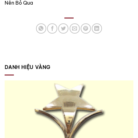
Nên Bỏ Qua
DANH HIỆU VÀNG