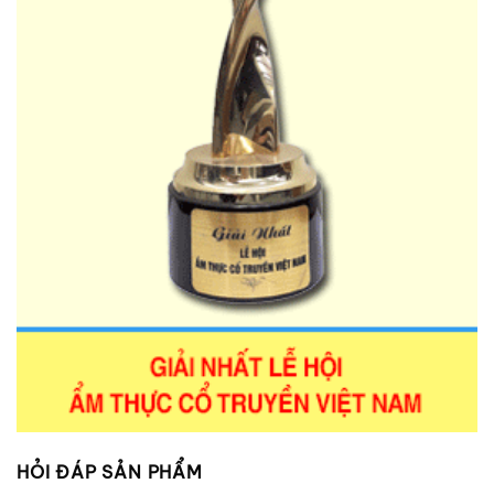
HỎI ĐÁP SẢN PHẨM