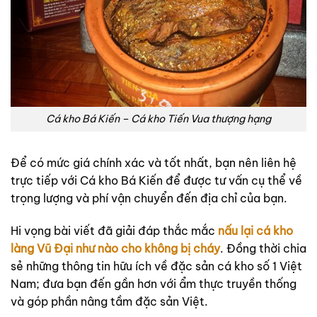
Cá kho Bá Kiến – Cá kho Tiến Vua thượng hạng
Để có mức giá chính xác và tốt nhất, bạn nên liên hệ
trực tiếp với Cá kho Bá Kiến để được tư vấn cụ thể về
trọng lượng và phí vận chuyển đến địa chỉ của bạn.
Hi vọng bài viết đã giải đáp thắc mắc
nấu lại cá kho
làng Vũ Đại như nào cho không bị cháy
. Đồng thời chia
sẻ những thông tin hữu ích về đặc sản cá kho số 1 Việt
Nam; đưa bạn đến gần hơn với ẩm thực truyền thống
và góp phần nâng tầm đặc sản Việt.