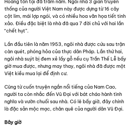
Hoàng tồn tại đã trăm năm. Ngôi nhà 3 gian truyền
thống của người Việt Nam này được dựng từ 16 cây
cột lim, mái lợp ngói, và có nhiều hoa văn họa tiết tinh
xảo. Điều đặc biệt là nhà đã qua 7 đời chủ với hai lần
“chết hụt”.
Lần đầu tiên là năm 1953, ngôi nhà được cứu sau trận
càn quét, phóng hỏa của thực dân Pháp. Lần thứ hai,
ngôi nhà suýt bị đem xẻ lấy gỗ nếu cụ Trần Thế Lễ bấy
giờ mua được, nhưng may thay, ngôi nhà đã được một
Việt kiều mua lại để định cư.
Cũng từ cuốn truyện ngắn nổi tiếng của Nam Cao,
người ta còn nhắc đến Vũ Đại với bát cháo hành tình
nghĩa và vườn chuối sau nhà. Có lẽ bấy giờ, đây chính
là đặc sản mộc mạc, chân quê của người dân Vũ Đại.
Bây giờ