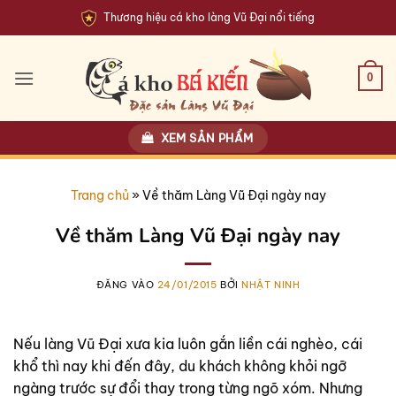
Bỏ
Thương hiệu cá kho làng Vũ Đại nổi tiếng
qua
nội
dung
0
XEM SẢN PHẨM
Trang chủ
»
Về thăm Làng Vũ Đại ngày nay
Về thăm Làng Vũ Đại ngày nay
ĐĂNG VÀO
24/01/2015
BỞI
NHẬT NINH
Nếu làng Vũ Đại xưa kia luôn gắn liền cái nghèo, cái
khổ thì nay khi đến đây, du khách không khỏi ngỡ
ngàng trước sự đổi thay trong từng ngõ xóm. Nhưng