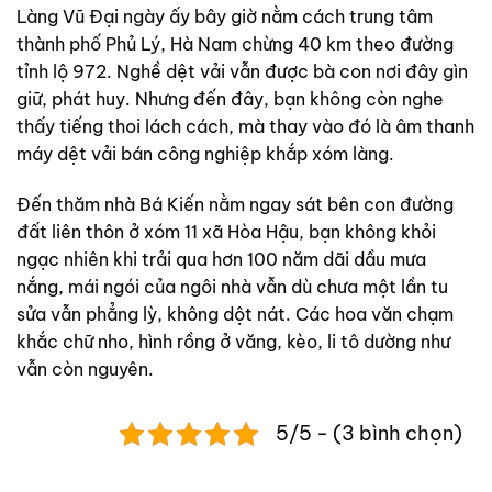
Làng Vũ Đại ngày ấy bây giờ nằm cách trung tâm
thành phố Phủ Lý, Hà Nam chừng 40 km theo đường
tỉnh lộ 972. Nghề dệt vải vẫn được bà con nơi đây gìn
giữ, phát huy. Nhưng đến đây, bạn không còn nghe
thấy tiếng thoi lách cách, mà thay vào đó là âm thanh
máy dệt vải bán công nghiệp khắp xóm làng.
Đến thăm nhà Bá Kiến nằm ngay sát bên con đường
đất liên thôn ở xóm 11 xã Hòa Hậu, bạn không khỏi
ngạc nhiên khi trải qua hơn 100 năm dãi dầu mưa
nắng, mái ngói của ngôi nhà vẫn dù chưa một lần tu
sửa vẫn phẳng lỳ, không dột nát. Các hoa văn chạm
khắc chữ nho, hình rồng ở văng, kèo, li tô dường như
vẫn còn nguyên.
5/5 - (3 bình chọn)