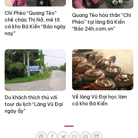
Chí Phèo “Quang Tèo”
Quang Tèo hóa thân “Chí
chê cháo Thị Nở, mê tít
Phèo” tại làng Bá Kiến
cá kho Bá Kiến “Báo ngày
“Báo 24h.com.vn”
nay”
Về làng Vũ Đại học làm
Du khách thích thú với
cá kho Bá Kiến
tour du lịch “Làng Vũ Đại
ngày ấy”