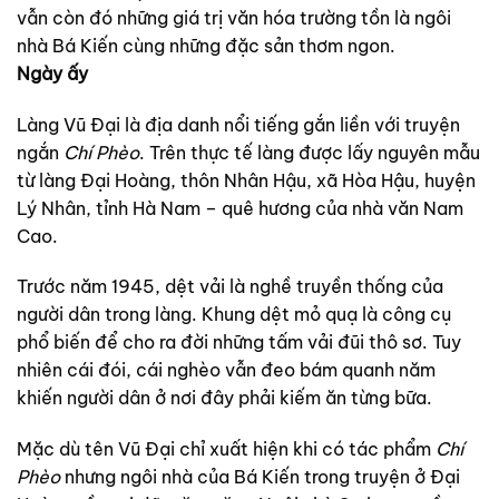
vẫn còn đó những giá trị văn hóa trường tồn là ngôi
nhà Bá Kiến cùng những đặc sản thơm ngon.
Ngày ấy
Làng Vũ Đại là địa danh nổi tiếng gắn liền với truyện
ngắn
Chí Phèo
. Trên thực tế làng được lấy nguyên mẫu
từ làng Đại Hoàng, thôn Nhân Hậu, xã Hòa Hậu, huyện
Lý Nhân, tỉnh Hà Nam – quê hương của nhà văn Nam
Cao.
Trước năm 1945, dệt vải là nghề truyền thống của
người dân trong làng. Khung dệt mỏ quạ là công cụ
phổ biến để cho ra đời những tấm vải đũi thô sơ. Tuy
nhiên cái đói, cái nghèo vẫn đeo bám quanh năm
khiến người dân ở nơi đây phải kiếm ăn từng bữa.
Mặc dù tên Vũ Đại chỉ xuất hiện khi có tác phẩm
Chí
Phèo
nhưng ngôi nhà của Bá Kiến trong truyện ở Đại