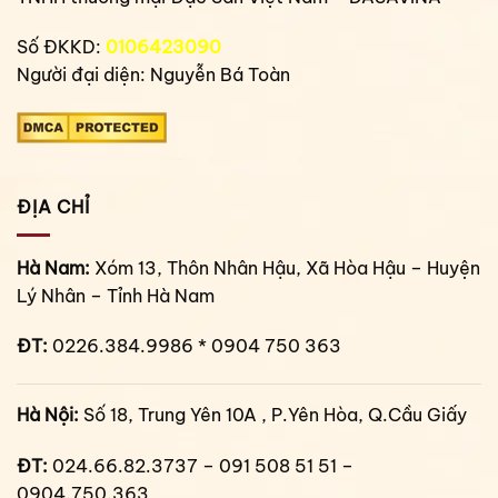
Số ĐKKD:
0106423090
Người đại diện: Nguyễn Bá Toàn
ĐỊA CHỈ
Hà Nam:
Xóm 13, Thôn Nhân Hậu, Xã Hòa Hậu – Huyện
Lý Nhân – Tỉnh Hà Nam
ĐT:
0226.384.9986 * 0904 750 363
Hà Nội:
Số 18, Trung Yên 10A , P.Yên Hòa, Q.Cầu Giấy
ĐT:
024.66.82.3737 – 091 508 51 51 –
0904.750.363