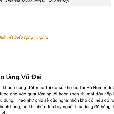
n – Đặc sản cá kho làng Vũ Đại cao cấp
uà Tết biếu tặng ý nghĩa
o làng Vũ Đại
khi khách hàng đặt mua thì cơ sở kho cá tại Hà Nam mới t
được cho vào quạt làm nguội hoàn toàn thì mới đậy nắp k
êu dùng. Theo như chia sẻ của nghệ nhân kho cá, nếu cá n
nhanh hỏng, có khi chưa đến tay người tiêu dùng đã hỏng, 
 vị.