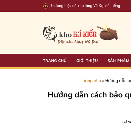
Bỏ
Thương hiệu cá kho làng Vũ Đại nổi tiếng
qua
nội
dung
TRANG CHỦ
GIỚI THIỆU
SẢN PHẨM 
Trang chủ
»
Hướng dẫn cá
Hướng dẫn cách bảo qu
ĐĂN