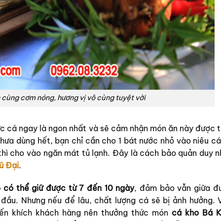
 cùng cơm nóng, hương vị vô cùng tuyệt vời
c cá ngay là ngon nhất và sẽ cảm nhận món ăn này được t
hưa dùng hết, bạn chỉ cần cho 1 bát nước nhỏ vào niêu cá
thì cho vào ngăn mát tủ lạnh. Đây là cách bảo quản duy n
ũ Đại
.
có thể giữ được từ 7 đến 10 ngày
, đảm bảo vẫn giữa đ
đầu. Nhưng nếu để lâu, chất lượng cá sẽ bị ảnh hưởng. 
yến khích khách hàng nên thưởng thức món
cá kho Bá K