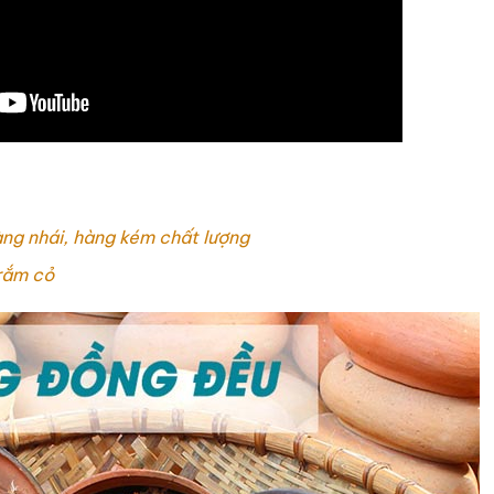
ng nhái, hàng kém chất lượng
rắm cỏ