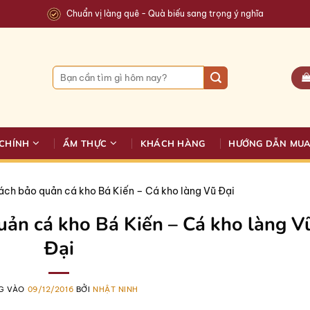
Chuẩn vị làng quê - Quà biếu sang trọng ý nghĩa
Tìm
kiếm:
CHÍNH
ẨM THỰC
KHÁCH HÀNG
HƯỚNG DẪN MU
ch bảo quản cá kho Bá Kiến – Cá kho làng Vũ Đại
ản cá kho Bá Kiến – Cá kho làng V
Đại
G VÀO
09/12/2016
BỞI
NHẬT NINH