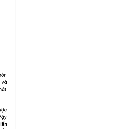
ròn
 và
hất
ược
Vậy
iến