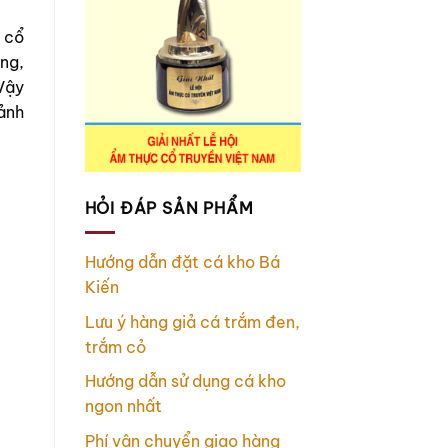
 cổ
ng,
Vậy
ảnh
HỎI ĐÁP SẢN PHẨM
Hướng dẫn đặt cá kho Bá
Kiến
Lưu ý hàng giả cá trắm đen,
trắm cỏ
Hướng dẫn sử dụng cá kho
ngon nhất
Phí vận chuyển giao hàng