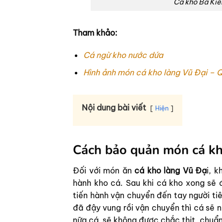
Cá kho Bá Kiế
Tham khảo:
Cá ngừ kho nước dứa
Hình ảnh món cá kho làng Vũ Đại – Q
Nội dung bài viết
Hiện
Cách bảo quản món cá kh
Đối với món ăn
cá kho làng Vũ Đạ
i, 
hành kho cá. Sau khi cá kho xong sẽ 
tiến hành vận chuyển đến tay người ti
đã đậy vung rồi vận chuyển thì cá sẽ 
nữa cá sẽ không được chắc thịt, chuẩn