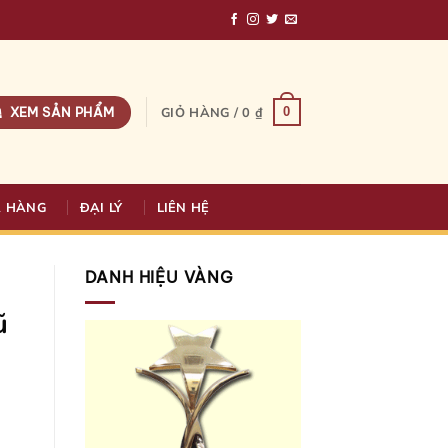
XEM SẢN PHẨM
0
GIỎ HÀNG /
0
₫
A HÀNG
ĐẠI LÝ
LIÊN HỆ
DANH HIỆU VÀNG
ũ