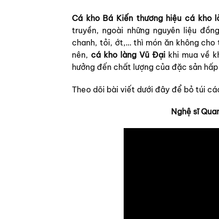
Cá kho Bá Kiến thương hiệu cá kho l
truyền, ngoài những nguyên liệu đồn
chanh, tỏi, ớt,… thì món ăn không cho
nên,
cá kho làng Vũ Đại
khi mua về k
hưởng đến chất lượng của đặc sản hấp
Theo dõi bài viết dưới đây để bỏ túi c
Nghệ sĩ Qua