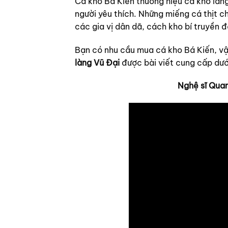
Cá kho Bá Kiến thương hiệu cá kho làng
người yêu thích. Những miếng cá thịt 
các gia vị dân dã, cách kho bí truyền 
Bạn có nhu cầu mua cá kho Bá Kiến, 
làng Vũ Đại
được bài viết cung cấp dướ
Nghệ sĩ Qua