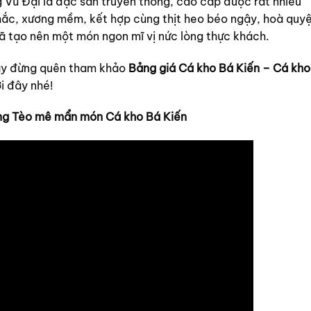
 Vũ Đại là đặc sản truyền thống, cao cấp được rất nhiều
chắc, xương mềm, kết hợp cùng thịt heo béo ngậy, hoà quy
đã tạo nên một món ngon mĩ vị nức lòng thực khách.
vậy đừng quên tham khảo
Bảng giá Cá kho Bá Kiến – Cá kho
i đây nhé!
ng Tèo mê mẩn món Cá kho Bá Kiến