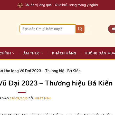
Chuẩn vị làng quê - Quà biếu sang trọng ý nghĩa
Tìm
kiếm:
CHÍNH
ẨM THỰC
KHÁCH HÀNG
HƯỚNG DẪN MU
Cá kho làng Vũ Đại 2023 – Thương hiệu Bá Kiến
Vũ Đại 2023 – Thương hiệu Bá Kiến
G VÀO
29/09/2016
BỞI
NHẬT NINH