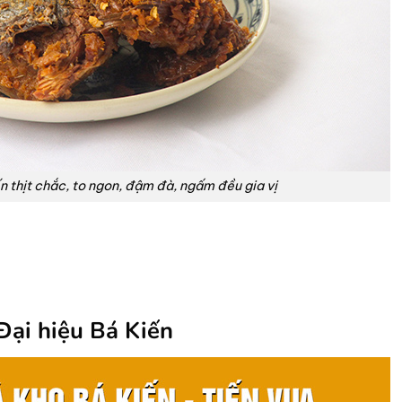
n thịt chắc, to ngon, đậm đà, ngấm đều gia vị
Đại hiệu Bá Kiến