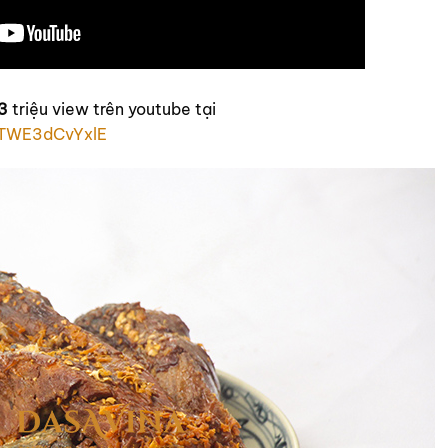
3
triệu view trên youtube tại
=TWE3dCvYxlE