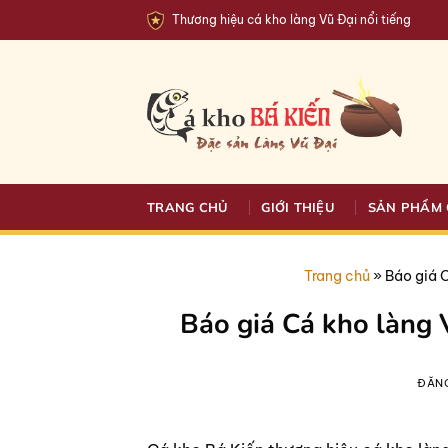
Bỏ
Thương hiệu cá kho làng Vũ Đại nổi tiếng
qua
nội
dung
TRANG CHỦ
GIỚI THIỆU
SẢN PHẨM 
Trang chủ
»
Báo giá 
Báo giá Cá kho làng 
ĐĂN