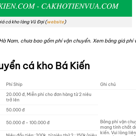
iá cá kho làng Vũ Đại (
website
)
ại Hà Nam, chưa bao gồm phí vận chuyển. Xem bảng giá phí 
uyển cá kho Bá Kiến
Phí Ship
Ghi chú
20.000 đ, Miễn phí cho đơn hàng từ 2 niêu
trở lên
50.000 đ
Bảng phí vận ch
50.000 đ – 100.000 đ
mang tính chất d
kiến. Vui lòng liê
Niêu đầu tiên: 200k, từ niêu thứ 2 : 150k/niêu