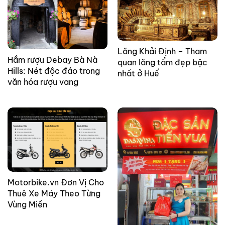
Lăng Khải Định – Tham
Hầm rượu Debay Bà Nà
quan lăng tẩm đẹp bậc
Hills: Nét độc đáo trong
nhất ở Huế
văn hóa rượu vang
Motorbike.vn Đơn Vị Cho
Thuê Xe Máy Theo Từng
Vùng Miền