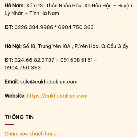
Hà Nam:
Xóm 13, Thôn Nhân Hậu, Xã Hòa Hậu – Huyện
Lý Nhân – Tỉnh Hà Nam
ĐT:
0226.384.9986 * 0904 750 363
Hà Nội:
Số 18, Trung Yên 10A , P.Yên Hòa, Q.Cầu Giấy
ĐT:
024.66.82.3737 – 091 508 51 51 –
0904.750.363
Email:
sale@cakhobakien.com
Website:
https://cakhobakien.com
THÔNG TIN
Chăm sóc khách hàng