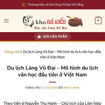
Bỏ
Thương hiệu cá kho làng Vũ Đại nổi tiếng
qua
nội
dung
0
XEM SẢN PHẨM
Trang chủ
»
Du lịch Làng Vũ Đại – Mô hình du lịch văn học đầu
tiên ở Việt Nam
Du lịch Làng Vũ Đại – Mô hình du lịch
văn học đầu tiên ở Việt Nam
ĐĂNG VÀO
27/01/2015
BỞI
NHẬT NINH
Theo tiến sĩ Nguyễn Thu Hạnh – Chủ tịch của Liên hiệp