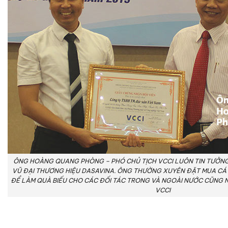
ÔNG HOÀNG QUANG PHÒNG – PHÓ CHỦ TỊCH VCCI LUÔN TIN TƯỞN
VŨ ĐẠI THƯƠNG HIỆU DASAVINA. ÔNG THƯỜNG XUYÊN ĐẶT MUA CÁ 
ĐỂ LÀM QUÀ BIẾU CHO CÁC ĐỐI TÁC TRONG VÀ NGOÀI NƯỚC CŨNG 
VCCI