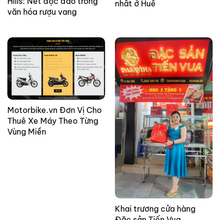
Hills: Nét độc đáo trong
nhất ở Huế
văn hóa rượu vang
Motorbike.vn Đơn Vị Cho
Thuê Xe Máy Theo Từng
Vùng Miền
Khai trương cửa hàng
Đặc sản Tiến Vua