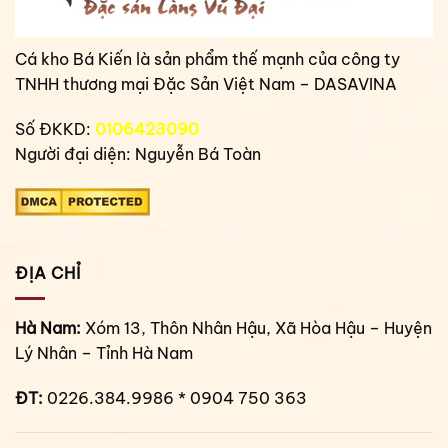
Cá kho Bá Kiến là sản phẩm thế mạnh của công ty
TNHH thương mại Đặc Sản Việt Nam – DASAVINA
Số ĐKKD:
0106423090
Người đại diện: Nguyễn Bá Toàn
ĐỊA CHỈ
Hà Nam:
Xóm 13, Thôn Nhân Hậu, Xã Hòa Hậu – Huyện
Lý Nhân – Tỉnh Hà Nam
ĐT:
0226.384.9986 * 0904 750 363