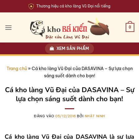
Bỏ
Thương hiệu cá kho làng Vũ Đại nổi tiếng
qua
nội
dung
0
XEM SẢN PHẨM
Trang chủ
»
Cá kho làng Vũ Đại của DASAVINA – Sự lựa chọn
sáng suốt dành cho bạn!
Cá kho làng Vũ Đại của DASAVINA – Sự
lựa chọn sáng suốt dành cho bạn!
ĐĂNG VÀO
05/12/2016
BỞI
NHẬT NINH
Cá kho làng Vũ Đại của DASAVINA là sự lựa