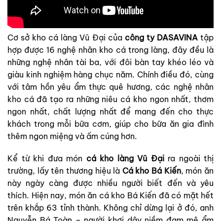
Cơ sở kho cá làng Vũ Đại của
công ty DASAVINA
tập
hợp được 16 nghệ nhân kho cá trong làng, đây đều là
những nghệ nhân tài ba, với đôi bàn tay khéo léo và
giàu kinh nghiệm hàng chục năm. Chính điều đó, cùng
với tâm hồn yêu ẩm thực quê hương, các nghệ nhân
kho cá đã tạo ra những niêu cá kho ngon nhất, thơm
ngon nhất, chất lượng nhất để mang đến cho thực
khách trong mỗi bữa cơm, giúp cho bữa ăn gia đình
thêm ngon miệng và ấm cúng hơn.
Kể từ khi đưa món
cá kho làng Vũ Đại
ra ngoài thị
trường, lấy tên thương hiệu là
Cá kho Bá Kiến
, món ăn
này ngày càng được nhiều người biết đến và yêu
thích. Hiện nay, món ăn cá kho Bá Kiến đã có mặt hết
trên khắp 63 tỉnh thành. Không chỉ dừng lại ở đó, anh
Nguyễn Bá Toàn – người khơi dậy niềm đam mê ẩm