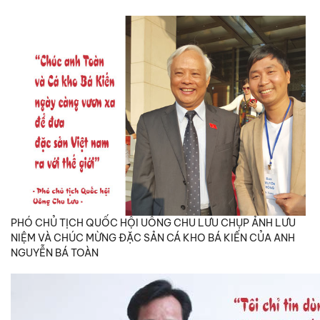
PHÓ CHỦ TỊCH QUỐC HỘI UÔNG CHU LƯU CHỤP ẢNH LƯU
NIỆM VÀ CHÚC MỪNG ĐẶC SẢN CÁ KHO BÁ KIẾN CỦA ANH
NGUYỄN BÁ TOÀN