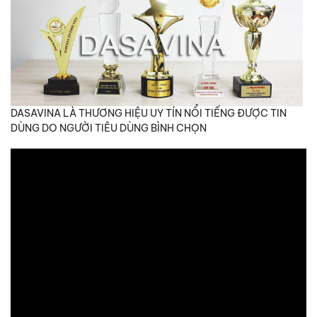
DASAVINA LÀ THƯƠNG HIỆU UY TÍN NỔI TIẾNG ĐƯỢC TIN
DÙNG DO NGƯỜI TIÊU DÙNG BÌNH CHỌN