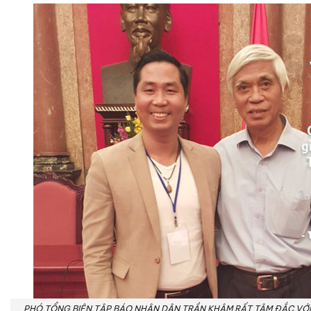
PHÓ TỔNG BIÊN TẬP BÁO NHÂN DÂN TRẦN KHÂM RẤT TÂM ĐẮC VỚ