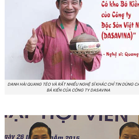
DANH HÀI QUANG TÈO VÀ RẤT NHIỀU NGHỆ SĨ KHÁC CHỈ TIN DÙNG C
BÁ KIẾN CỦA CÔNG TY DASAVINA