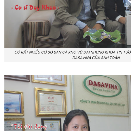
CÓ RẤT NHIỀU CƠ SỞ BÁN CÁ KHO VŨ ĐẠI NHƯNG KHOA TIN TƯ
DASAVINA CỦA ANH TOÀN