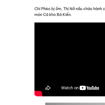
Chí Phèo bị ốm, Thị Nở nấu cháo hành 
món Cá kho Bá Kiến.