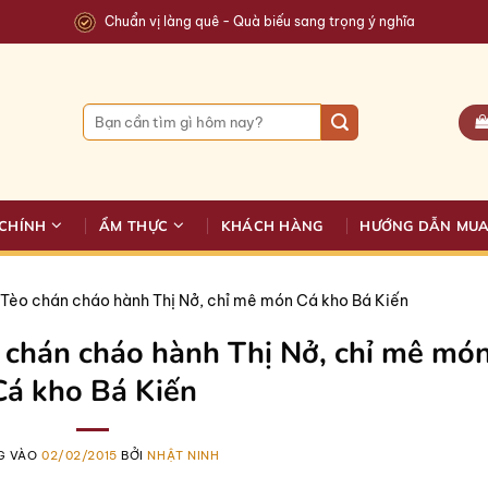
Chuẩn vị làng quê - Quà biếu sang trọng ý nghĩa
Tìm
kiếm:
CHÍNH
ẨM THỰC
KHÁCH HÀNG
HƯỚNG DẪN MU
Tèo chán cháo hành Thị Nở, chỉ mê món Cá kho Bá Kiến
 chán cháo hành Thị Nở, chỉ mê mó
Cá kho Bá Kiến
G VÀO
02/02/2015
BỞI
NHẬT NINH