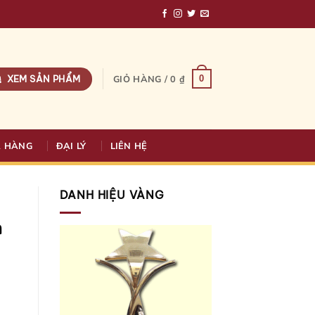
XEM SẢN PHẨM
0
GIỎ HÀNG /
0
₫
A HÀNG
ĐẠI LÝ
LIÊN HỆ
DANH HIỆU VÀNG
n