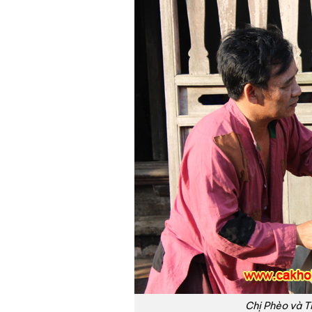
Chị Phèo và T