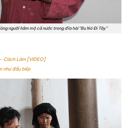
òng người hâm mộ cả nước trong đĩa hài “Bu Nó Đi Tây”
 – Cách Làm [VIDEO]
n như đầu bếp