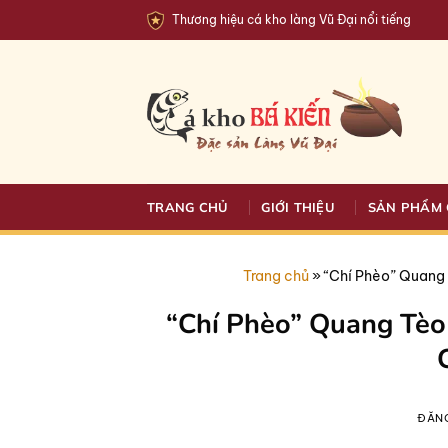
Bỏ
Thương hiệu cá kho làng Vũ Đại nổi tiếng
qua
nội
dung
TRANG CHỦ
GIỚI THIỆU
SẢN PHẨM 
Trang chủ
»
“Chí Phèo” Quang 
“Chí Phèo” Quang Tèo
ĐĂN