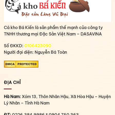
Cá kho Bá Kiến là sản phẩm thế mạnh của công ty
TNHH thương mại Đặc Sản Việt Nam – DASAVINA
Số ĐKKD:
0106423090
Người đại diện: Nguyễn Bá Toàn
ĐỊA CHỈ
Hà Nam:
Xóm 13, Thôn Nhân Hậu, Xã Hòa Hậu – Huyện
Lý Nhân – Tỉnh Hà Nam
ĐT:
0226.384.9986 * 0904 750 363