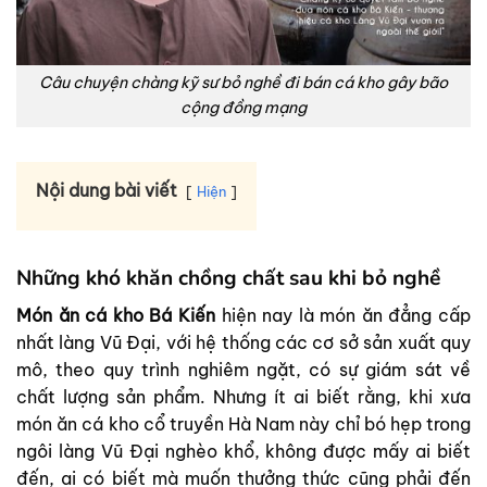
Câu chuyện chàng kỹ sư bỏ nghề đi bán cá kho gây bão
cộng đồng mạng
Nội dung bài viết
Hiện
Những khó khăn chồng chất sau khi bỏ nghề
Món ăn cá kho Bá Kiến
hiện nay là món ăn đẳng cấp
nhất làng Vũ Đại, với hệ thống các cơ sở sản xuất quy
mô, theo quy trình nghiêm ngặt, có sự giám sát về
chất lượng sản phẩm. Nhưng ít ai biết rằng, khi xưa
món ăn cá kho cổ truyền Hà Nam này chỉ bó hẹp trong
ngôi làng Vũ Đại nghèo khổ, không được mấy ai biết
đến, ai có biết mà muốn thưởng thức cũng phải đến