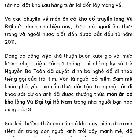
tận nơi đặt kho sau hàng tuần lại đến lấy mang về.
Và câu chuyên về
món ăn cá kho cổ truyền làng Vũ
Đại
nức danh như hiện nay, được cả người ẩm thực
trong và ngoài nước biết đến được bắt đầu từ năm
2011.
Đang có công việc khá thuận buồn xuôi gió với mức
lương chục triệu đồng 1 tháng, thì chàng kỹ sử trẻ
Nguyễn Bá Toàn đã quyết định bỏ nghề để đi theo
tiếng gọi của trái tim. Vốn là người có niềm đam mê
khám phá, yêu thích ẩm thực dân tộc, trong một lần đi
khảo sát dự án anh đã được thưởng thức
món ăn cá
kho làng Vũ Đại tại Hà Nam
trong nhà người bạn học
cùng cấp 3.
Sau khi thưởng thức món ăn cá kho này, niềm đam mê
tiềm ẩn trong con người anh trỗi dậy mạnh mẽ, đã