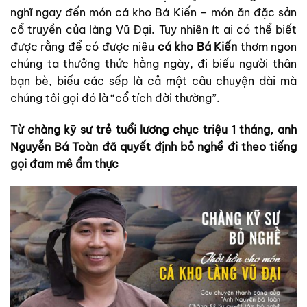
nghĩ ngay đến món cá kho Bá Kiến – món ăn đặc sản
cổ truyền của làng Vũ Đại. Tuy nhiên ít ai có thể biết
được rằng để có được niêu
cá kho Bá Kiến
thơm ngon
chúng ta thưởng thức hằng ngày, đi biếu người thân
bạn bè, biếu các sếp là cả một câu chuyện dài mà
chúng tôi gọi đó là “cổ tích đời thường”.
Từ chàng kỹ sư trẻ tuổi lương chục triệu 1 tháng, anh
Nguyễn Bá Toàn đã quyết định bỏ nghề đi theo tiếng
gọi đam mê ẩm thực