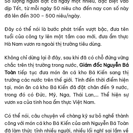
Số lượng người đặt cá ngày một nhiều, đặc biệt vào
dịp Tết, từ mỗi ngày 50 niêu cho đến nay con số này
đã lên đến 300 – 500 niêu/ngày.
Đây có thể nói là bước phát triển vượt bậc, đưa tên
tuổi của công ty lên một tầm cao mới, đưa ẩm thực
Hà Nam vươn ra ngoài thị trường tiêu dùng.
Không chỉ dừng lại ở đây, sau khi đã có chỗ đứng vững
chắc trên thị trường trong nước,
Giám đốc Nguyễn Bá
Toàn
tiếp tục đưa món ăn cá kho Bá Kiến sang thị
trường các nước trên thế giới. Tính đến thời điểm hiện
tại, món ăn cá kho Bá Kiến đã đặt chân đến 9 nước,
trong đó có Đức, Mỹ, Nga, Thái Lan,… Thể hiện sự
vươn xa của tinh hoa ẩm thực Việt Nam.
Có thể nói, câu chuyện về chàng kỹ sư bỏ nghề thành
công với món cá kho Bá Kiến của anh Nguyễn Bá Toàn
đã làm thức tỉnh nhiều người, nhiều lối nghĩ sai lầm về