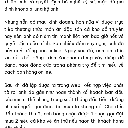
khiếp anh có quyết định bỏ nghề kỹ sư, mặc dù gia
đình không ai ủng hộ anh.
Nhưng sẵn có máu kinh doanh, hơn nữa vì được trực
tiếp thưởng thức món ăn đặc sản cá kho cổ truyền
này nên anh có niềm tin mãnh liệt hơn bao giờ hết về
quyết định của mình. Sau nhiều đêm suy nghĩ, anh đã
nảy ra ý tưởng bán online. Ngay sau đó, anh làm đơn
xin rút khỏi công trình Kangnam đang xây dựng dở
dang, ngồi đóng cửa trong phòng trọ để tìm hiểu về
cách bán hàng online.
Sau khi đã lập được ra trang web, kết hợp việc phát
tờ rơi anh đã gần như hoàn thành kế hoạch ban đầu
của mình. Thế nhưng trong suốt tháng đầu tiền, dường
như số người gọi điện đặt mua là không có. Cho đến
đầu tháng thứ 2, anh bỗng nhận được 1 cuộc gọi đặt
mua 2 niêu cá kho về ăn thử nếu ngon thì khách hàng
đặt nhiều.