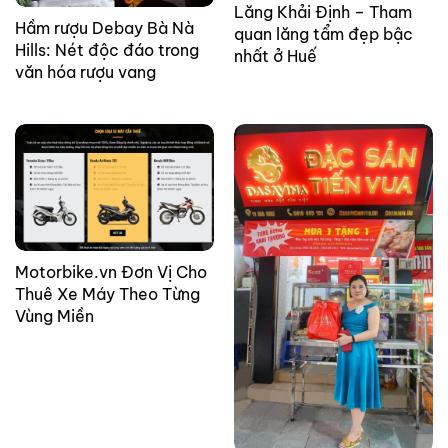
Lăng Khải Định – Tham
Hầm rượu Debay Bà Nà
quan lăng tẩm đẹp bậc
Hills: Nét độc đáo trong
nhất ở Huế
văn hóa rượu vang
Motorbike.vn Đơn Vị Cho
Thuê Xe Máy Theo Từng
Vùng Miền