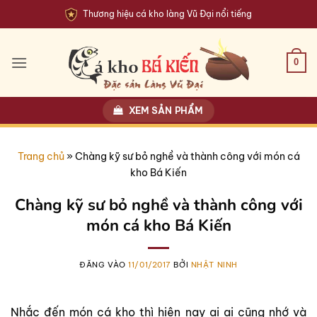
Bỏ
Thương hiệu cá kho làng Vũ Đại nổi tiếng
qua
nội
dung
0
XEM SẢN PHẨM
Trang chủ
»
Chàng kỹ sư bỏ nghề và thành công với món cá
kho Bá Kiến
Chàng kỹ sư bỏ nghề và thành công với
món cá kho Bá Kiến
ĐĂNG VÀO
11/01/2017
BỞI
NHẬT NINH
Nhắc đến món cá kho thì hiện nay ai ai cũng nhớ và