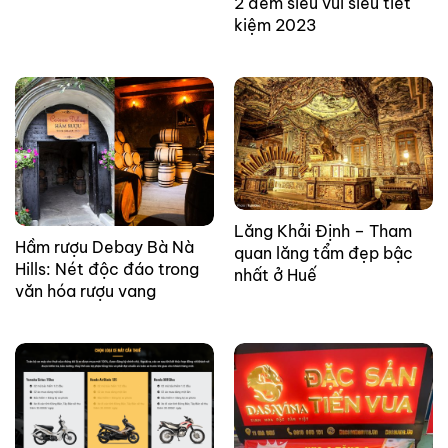
2 đêm siêu vui siêu tiết
kiệm 2023
Lăng Khải Định – Tham
Hầm rượu Debay Bà Nà
quan lăng tẩm đẹp bậc
Hills: Nét độc đáo trong
nhất ở Huế
văn hóa rượu vang