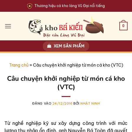
Bỏ
Thương hiệu cá kho làng Vũ Đại nổi tiếng
qua
nội
dung
0
XEM SẢN PHẨM
Trang chủ
»
Câu chuyện khởi nghiệp từ món cá kho (VTC)
Câu chuyện khởi nghiệp từ món cá kho
(VTC)
ĐĂNG VÀO
24/12/2016
BỞI
NHẬT NINH
Từ nghề nghiệp kỹ sư xây dựng công trình với mức
lương thu nhập ổn định, anh Nguyễn Bá Toàn đã quyết