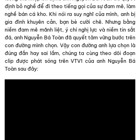
định bỏ nghề để đi theo tiếng gọi của sự đam mê, làm
nghề bán cá kho. Khi nói ra suy nghĩ của mình, anh bị
gia đình khuyên cản, bạn bè cười chê. Nhưng bằng
niềm đam mê mãnh liệt, ý chí nghị lực và niềm tin sắt
đá, anh Nguyễn Bá Toàn đã quyết tâm vững bước trên
con đường mình chọn. Vậy con đường anh lựa chọn là
đúng đắn hay sai lầm, chúng ta cùng theo dõi đoạn
clip được phát sóng trên VTV1 của anh Nguyễn Bá
Toàn sau đây: