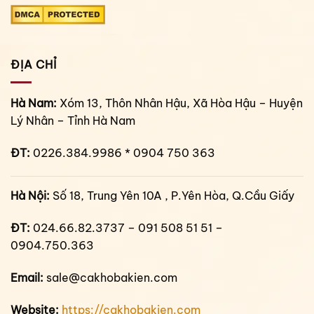
ĐỊA CHỈ
Hà Nam:
Xóm 13, Thôn Nhân Hậu, Xã Hòa Hậu – Huyện
Lý Nhân – Tỉnh Hà Nam
ĐT:
0226.384.9986 * 0904 750 363
Hà Nội:
Số 18, Trung Yên 10A , P.Yên Hòa, Q.Cầu Giấy
ĐT:
024.66.82.3737 – 091 508 51 51 –
0904.750.363
Email:
sale@cakhobakien.com
Website:
https://cakhobakien.com