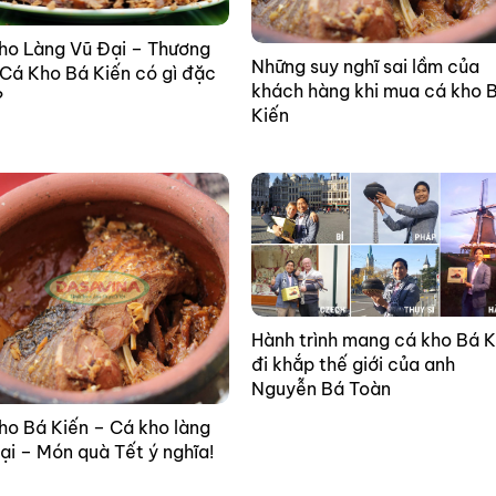
ho Làng Vũ Đại – Thương
Những suy nghĩ sai lầm của
 Cá Kho Bá Kiến có gì đặc
khách hàng khi mua cá kho 
?
Kiến
Hành trình mang cá kho Bá K
đi khắp thế giới của anh
Nguyễn Bá Toàn
ho Bá Kiến – Cá kho làng
ại – Món quà Tết ý nghĩa!