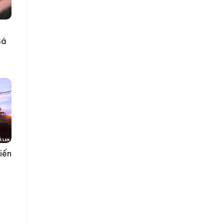
Bá
iến