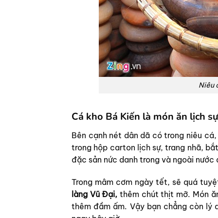
Niêu 
Cá kho Bá Kiến là món ăn lịch s
Bên cạnh nét dân dã có trong niêu cá
trong hộp carton lịch sự, trang nhã, b
đặc sản nức danh trong và ngoài nước 
Trong mâm cơm ngày tết, sẽ quá tuyệt
làng Vũ Đại,
thêm chút thịt mỡ. Món ăn
thêm đầm ấm. Vậy bạn chẳng còn lý d