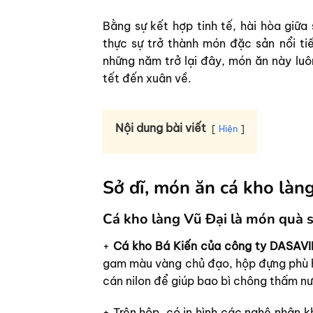
Bằng sự kết hợp tinh tế, hài hòa giữa
thực sự trở thành món đặc sản nổi tiế
những năm trở lại đây, món ăn này luô
tết đến xuân về.
Nội dung bài viết
Hiện
Sở dĩ, món ăn cá kho làn
Cá kho làng Vũ Đại là món quà 
+
Cá kho Bá Kiến của công ty DASAV
gam màu vàng chủ đạo, hộp đựng phù h
cán nilon để giúp bao bì chông thấm n
+ Trên hộp, có in hình các nghệ nhân 