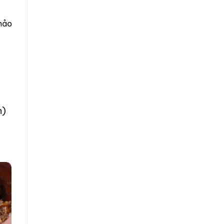
hảo
n)