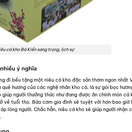
êu cá kho Bá Kiến sang trọng, lịch sự
nhiều ý nghĩa
ng đi bếu tặng một niêu cá kho đặc sản thơm ngon nhất V
u quê hương của các nghệ nhân kho cá, là sự gói bọc hương
 giúp người thưởng thức như đang được ăn chính món cá 
 về tuổi tho. Bữa cơm gia đình sẽ tuyệt vời hơn bao giờ 
 áp lòng người. Chắc hẳn, niêu cá kho sẽ giúp người nhận 
.
dụng