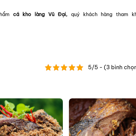
 phẩm
cá kho làng Vũ Đại,
quý khách hàng tham k
5/5 - (3 bình chọ