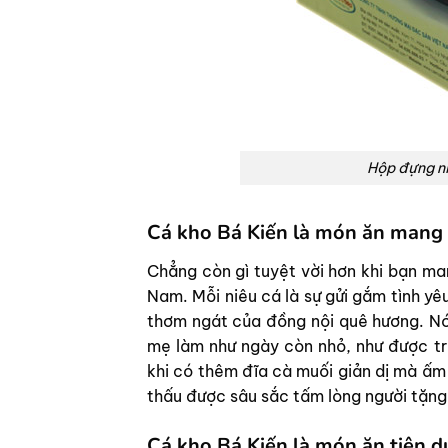
Hộp đựng ni
Cá kho Bá Kiến là món ăn mang 
Chẳng còn gì tuyệt vời hơn khi bạn ma
Nam. Mỗi niêu cá là sự gửi gắm tình yê
thơm ngát của đồng nội quê hương. Nó
mẹ làm như ngày còn nhỏ, như được trở
khi có thêm đĩa cà muối giản dị mà ấm
thấu được sâu sắc tấm lòng người tặng
Cá kho Bá Kiến là món ăn tiện 