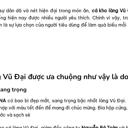
 sự dân dã và nét hiện đại trong món ăn,
cá kho làng Vũ 
ng hiện nay được nhiều người yêu thích. Chính vì vậy, tr
n là sự lựa chọn của người tiêu dùng để làm quà biếu mỗi 
g Vũ Đại được ưa chuộng như vậy là do
sang trọng
INA
có bao bì đẹp mắt, sang trọng bậc nhất làng Vũ Đại. 
ợp với màu tết đến để mang đi chúc mừng. Bìa hộp cứng,
ước và sạch sẽ
kho cá làng Vũ Đại, giám đốc công ty
Nguyễn Bá Toàn
và h