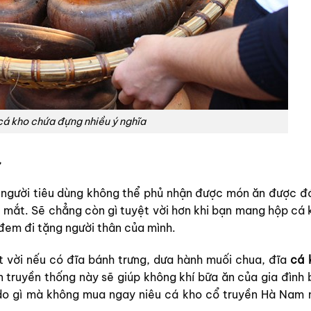
cá kho chứa đựng nhiều ý nghĩa
ự
, người tiêu dùng không thể phủ nhận được món ăn được đ
ắt mắt. Sẽ chẳng còn gì tuyệt vời hơn khi bạn mang hộp cá
đem đi tặng người thân của mình.
 vời nếu có đĩa bánh trưng, dưa hành muối chua, đĩa
cá 
 truyền thống này sẽ giúp không khí bữa ăn của gia đình 
o gì mà không mua ngay niêu cá kho cổ truyền Hà Nam 