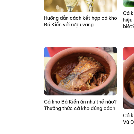
Cá k
Hướng dẫn cách kết hợp cá kho
hiệu
Bá Kiến với rượu vang
biệt
Cá kho Bá Kiến ăn như thế nào?
Thưởng thức cá kho đúng cách
Cá k
Vũ Đ