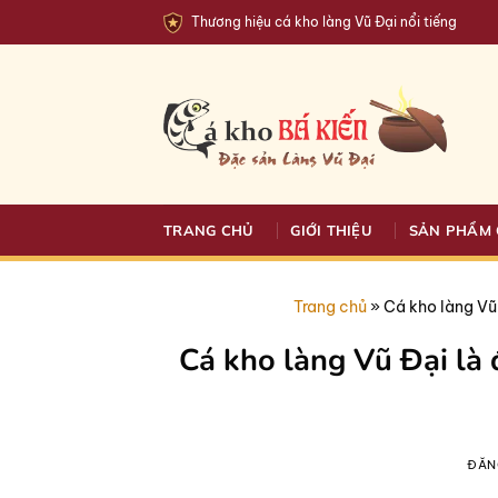
Bỏ
Thương hiệu cá kho làng Vũ Đại nổi tiếng
qua
nội
dung
TRANG CHỦ
GIỚI THIỆU
SẢN PHẨM 
Trang chủ
»
Cá kho làng Vũ 
Cá kho làng Vũ Đại là 
ĐĂN