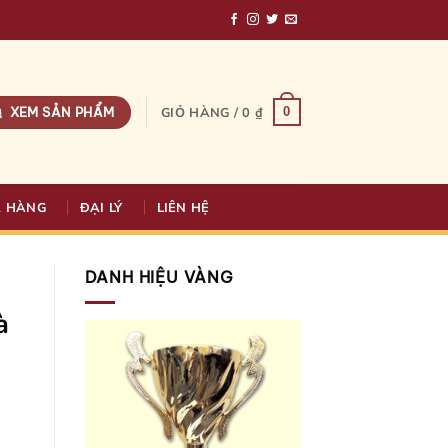
XEM SẢN PHẨM
0
GIỎ HÀNG /
0
₫
A HÀNG
ĐẠI LÝ
LIÊN HỆ
DANH HIỆU VÀNG
à