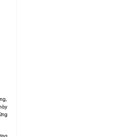
ng,
này
ững
ơng