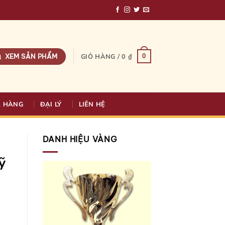
XEM SẢN PHẨM
0
GIỎ HÀNG /
0
₫
A HÀNG
ĐẠI LÝ
LIÊN HỆ
DANH HIỆU VÀNG
ỹ