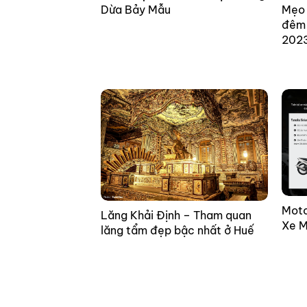
Mẹo 
Dừa Bảy Mẫu
đêm 
202
Moto
Lăng Khải Định – Tham quan
Xe M
lăng tẩm đẹp bậc nhất ở Huế