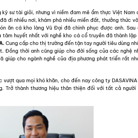
kỹ sư tài giỏi, nhưng vì niềm đam mê ẩm thực Việt Nam 
đã đi nhiều nơi, khám phá nhiều miền đất, thưởng thức vô
món ăn cá kho làng Vũ Đại đã chinh phục được anh. Sau 
 tâm huyết nhất với nghề kho cá cổ truyền đã thành lập 
A.
Cung cấp cho thị trường đến tận tay người tiêu dùng nh
ất. Đồng thời anh cũng giúp cho đời sống của các nghệ n
đã giúp cho ngành nghề của địa phương phát triển rất nh
lực vượt qua mọi khó khăn, cho đến nay công ty DASAVINA
. Trở thành thương hiệu thân thiện đối với tất cả người