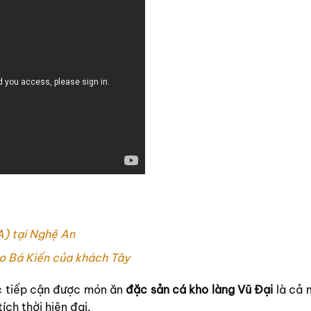
A) tại Nghệ An
o Bá Kiến của khách Tây
ớc tiếp cận được món ăn
đặc sản cá kho làng Vũ Đại
là cả 
ích thời hiện đại.