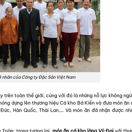
ệ nhân của Công ty Đặc Sản Việt Nam
trên toàn thế giới, cùng với đó là những nỗ lực không ngừ
óng dựng lên thương hiệu Cá kho Bá Kiến và đưa món ăn 
ỹ, Đức, Hàn Quốc, Thái Lan,… Và món ăn đã nhận được nh
Toàn: trong tương lai,
món ăn cá kho làng Vũ Đại
với thư