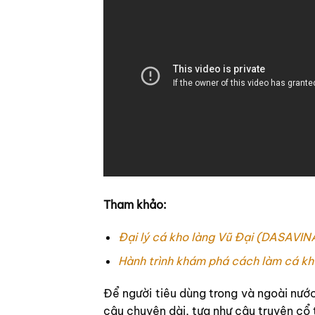
Tham khảo:
Đại lý cá kho làng Vũ Đại (DASAVIN
Hành trình khám phá cách làm cá kh
Để người tiêu dùng trong và ngoài nư
câu chuyện dài, tựa như câu truyện cổ t