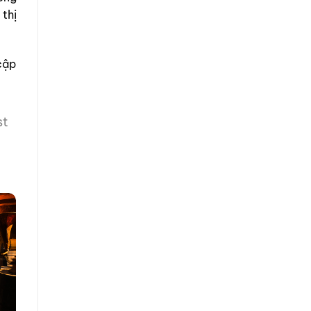
thị
cập
st