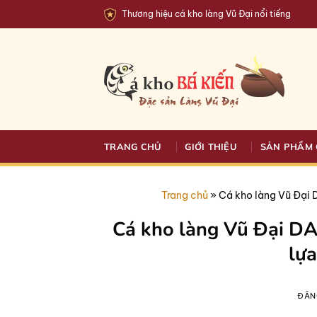
Bỏ
Thương hiệu cá kho làng Vũ Đại nổi tiếng
qua
nội
dung
TRANG CHỦ
GIỚI THIỆU
SẢN PHẨM 
Trang chủ
»
Cá kho làng Vũ Đại 
Cá kho làng Vũ Đại D
lựa
ĐĂN