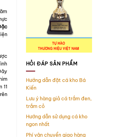
năm
hực
Đặc
iện
ược
ình
HỎI ĐÁP SẢN PHẨM
Đây
him
Hướng dẫn đặt cá kho Bá
 11
Kiến
rên
Lưu ý hàng giả cá trắm đen,
trắm cỏ
Hướng dẫn sử dụng cá kho
ngon nhất
Phí vận chuyển giao hàng