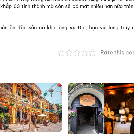
khắp 63 tỉnh thành mà còn sẽ có mặt nhiều hơn nữa trên 
 món ăn đặc sản cá kho làng Vũ Đại, bạn vui lòng truy 
Rate this po