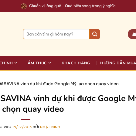
Chuẩn vị làng quê - Quà biếu sang trọng ý nghĩa
Tìm
kiếm:
CHÍNH
ẨM THỰC
KHÁCH HÀNG
HƯỚNG DẪN MU
DASAVINA vinh dự khi được Google Mỹ lựa chọn quay video
ASAVINA vinh dự khi được Google M
 chọn quay video
G VÀO
19/12/2016
BỞI
NHẬT NINH