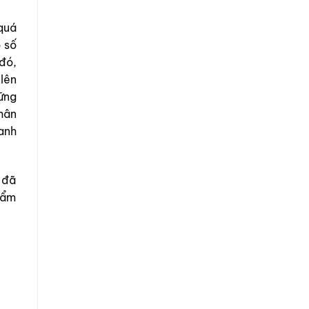
quá
 số
đó,
lên
ững
hân
anh
 đã
 ẩm