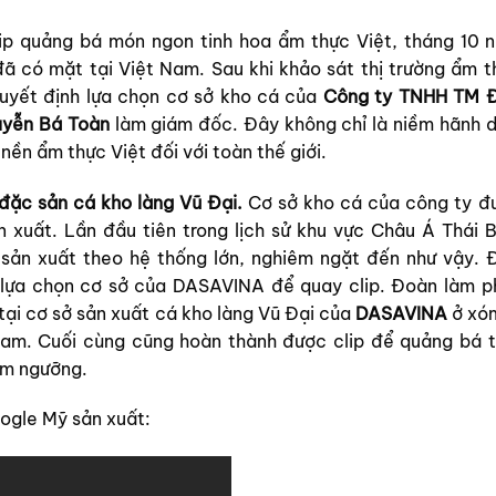
ip quảng bá món ngon tinh hoa ẩm thực Việt, tháng 10 
 có mặt tại Việt Nam. Sau khi khảo sát thị trường ẩm t
uyết định lựa chọn cơ sở kho cá của
Công ty TNHH TM 
yễn Bá Toàn
làm giám đốc. Đây không chỉ là niềm hãnh d
nền ẩm thực Việt đối với toàn thế giới.
đặc sản cá kho làng Vũ Đại.
Cơ sở kho cá của công ty đ
 xuất. Lần đầu tiên trong lịch sử khu vực Châu Á Thái B
ản xuất theo hệ thống lớn, nghiêm ngặt đến như vậy. 
e lựa chọn cơ sở của DASAVINA để quay clip. Đoàn làm p
tại cơ sở sản xuất cá kho làng Vũ Đại của
DASAVINA
ở xóm
Nam. Cuối cùng cũng hoàn thành được clip để quảng bá t
êm ngưỡng.
ogle Mỹ sản xuất: