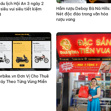
du lịch Hội An 3 ngày 2
Hầm rượu Debay Bà Nà Hills:
siêu vui siêu tiết kiệm
Nét độc đáo trong văn hóa
3
rượu vang
rbike.vn Đơn Vị Cho Thuê
áy Theo Từng Vùng Miền