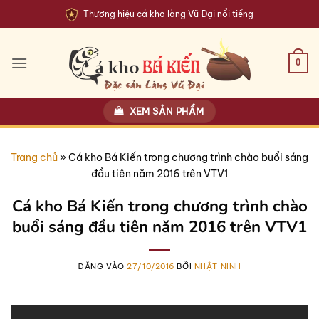
Bỏ
Thương hiệu cá kho làng Vũ Đại nổi tiếng
qua
nội
dung
0
XEM SẢN PHẨM
Trang chủ
»
Cá kho Bá Kiến trong chương trình chào buổi sáng
đầu tiên năm 2016 trên VTV1
Cá kho Bá Kiến trong chương trình chào
buổi sáng đầu tiên năm 2016 trên VTV1
ĐĂNG VÀO
27/10/2016
BỞI
NHẬT NINH