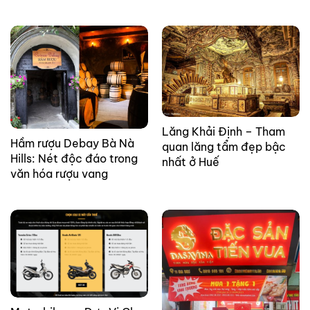
Lăng Khải Định – Tham
Hầm rượu Debay Bà Nà
quan lăng tẩm đẹp bậc
Hills: Nét độc đáo trong
nhất ở Huế
văn hóa rượu vang