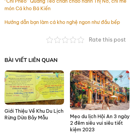
“Chí Phèo” Quang Tèo chán cháo hành Thị Nở, chỉ mê
món Cá kho Bá Kiến
Hướng dẫn bạn làm cá kho nghệ ngon như đầu bếp
Rate this post
BÀI VIẾT LIÊN QUAN
Giới Thiệu Về Khu Du Lịch
Mẹo du lịch Hội An 3 ngày
Rừng Dừa Bảy Mẫu
2 đêm siêu vui siêu tiết
kiệm 2023