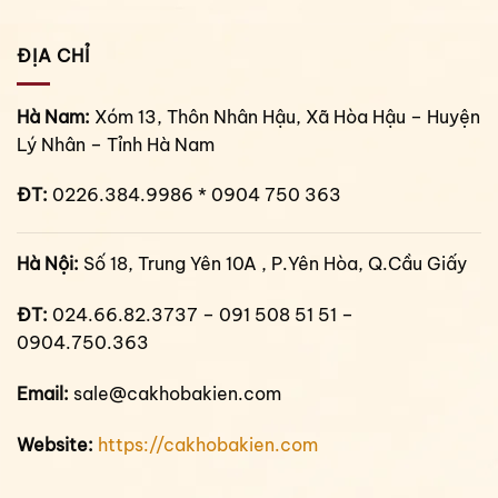
ĐỊA CHỈ
Hà Nam:
Xóm 13, Thôn Nhân Hậu, Xã Hòa Hậu – Huyện
Lý Nhân – Tỉnh Hà Nam
ĐT:
0226.384.9986 * 0904 750 363
Hà Nội:
Số 18, Trung Yên 10A , P.Yên Hòa, Q.Cầu Giấy
ĐT:
024.66.82.3737 – 091 508 51 51 –
0904.750.363
Email:
sale@cakhobakien.com
Website:
https://cakhobakien.com