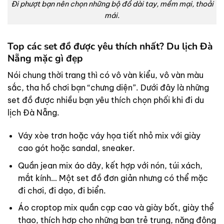
Đi phượt bạn nên chọn những bộ đồ dài tay, mềm mại, thoải
mái.
Top các set đồ được yêu thích nhất? Du lịch Đà
Nẵng mặc gì đẹp
Nói chung thời trang thì có vô vàn kiểu, vô vàn màu
sắc, tha hồ chơi bạn “chưng diện”. Dưới đây là những
set đồ được nhiều bạn yêu thích chọn phối khi đi du
lịch Đà Nẵng.
Váy xòe trơn hoặc váy họa tiết nhỏ mix với giày
cao gót hoặc sandal, sneaker.
Quần jean mix áo dây, kết hợp với nón, túi xách,
mắt kính… Một set đồ đơn giản nhưng có thể mặc
đi chơi, đi dạo, đi biển.
Áo croptop mix quần cạp cao và giày bốt, giày thể
thao, thích hợp cho những bạn trẻ trung, năng động