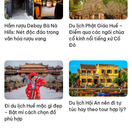
Hầm rượu Debay Bà Nà
Du lịch Phật Giáo Huế –
Hills: Nét độc đáo trong
Điểm qua các ngôi chùa
văn hóa rượu vang
cổ kính nổi tiếng xứ Cố
Đô
Du lịch Hội An nên đi tự
Đi du lịch Huế mặc gì đẹp
túc hay theo tour hợp lý?
– Bật mí cách chọn đồ
phù hợp