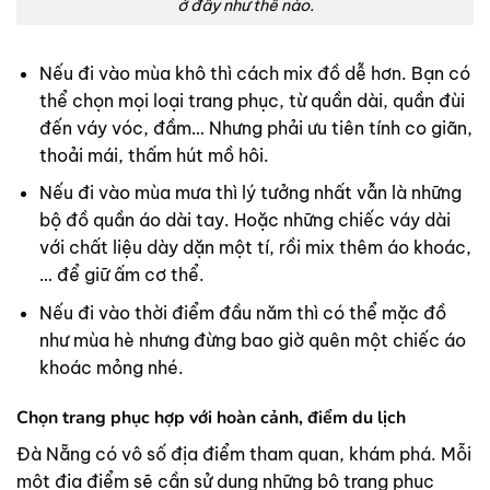
ở đây như thế nào.
Nếu đi vào mùa khô thì cách mix đồ dễ hơn. Bạn có
thể chọn mọi loại trang phục, từ quần dài, quần đùi
đến váy vóc, đầm… Nhưng phải ưu tiên tính co giãn,
thoải mái, thấm hút mồ hôi.
Nếu đi vào mùa mưa thì lý tưởng nhất vẫn là những
bộ đồ quần áo dài tay. Hoặc những chiếc váy dài
với chất liệu dày dặn một tí, rồi mix thêm áo khoác,
… để giữ ấm cơ thể.
Nếu đi vào thời điểm đầu năm thì có thể mặc đồ
như mùa hè nhưng đừng bao giờ quên một chiếc áo
khoác mỏng nhé.
Chọn trang phục hợp với hoàn cảnh, điểm du lịch
Đà Nẵng có vô số địa điểm tham quan, khám phá. Mỗi
một địa điểm sẽ cần sử dụng những bộ trang phục