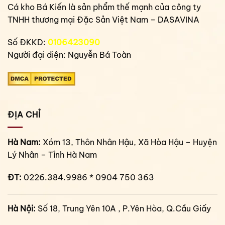
Cá kho Bá Kiến là sản phẩm thế mạnh của công ty
TNHH thương mại Đặc Sản Việt Nam – DASAVINA
Số ĐKKD:
0106423090
Người đại diện: Nguyễn Bá Toàn
ĐỊA CHỈ
Hà Nam:
Xóm 13, Thôn Nhân Hậu, Xã Hòa Hậu – Huyện
Lý Nhân – Tỉnh Hà Nam
ĐT:
0226.384.9986 * 0904 750 363
Hà Nội:
Số 18, Trung Yên 10A , P.Yên Hòa, Q.Cầu Giấy