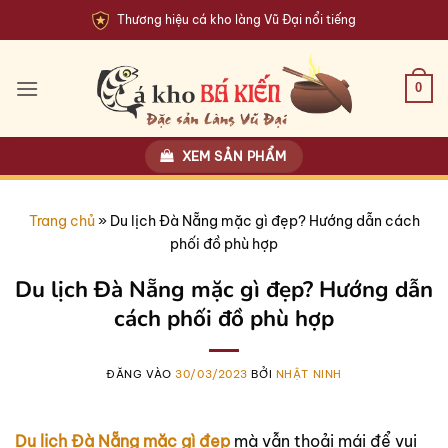
Bỏ
Thương hiệu cá kho làng Vũ Đại nổi tiếng
qua
nội
dung
0
XEM SẢN PHẨM
Trang chủ
»
Du lịch Đà Nẵng mặc gì đẹp? Hướng dẫn cách
phối đồ phù hợp
Du lịch Đà Nẵng mặc gì đẹp? Hướng dẫn
cách phối đồ phù hợp
ĐĂNG VÀO
30/03/2023
BỞI
NHẬT NINH
Du lịch Đà Nẵng mặc gì đẹp
mà vẫn thoải mái để vui