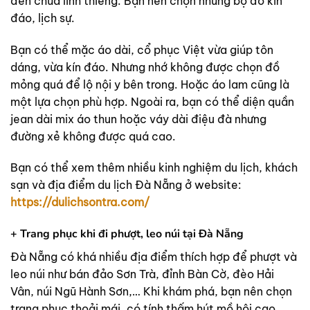
đền chùa linh thiêng. Bạn nên chọn những bộ đồ kín
đáo, lịch sự.
Bạn có thể mặc áo dài, cổ phục Việt vừa giúp tôn
dáng, vừa kín đáo. Nhưng nhớ không được chọn đồ
mỏng quá để lộ nội y bên trong. Hoặc áo lam cũng là
một lựa chọn phù hợp. Ngoài ra, bạn có thể diện quần
jean dài mix áo thun hoặc váy dài điệu đà nhưng
đường xẻ không được quá cao.
Bạn có thể xem thêm nhiều kinh nghiệm du lịch, khách
sạn và địa điểm du lịch Đà Nẵng ở website:
https://dulichsontra.com/
+ Trang phục khi đi phượt, leo núi tại Đà Nẵng
Đà Nẵng có khá nhiều địa điểm thích hợp để phượt và
leo núi như bán đảo Sơn Trà, đỉnh Bàn Cờ, đèo Hải
Vân, núi Ngũ Hành Sơn,… Khi khám phá, bạn nên chọn
trang phục thoải mái, có tính thấm hút mồ hôi cao.