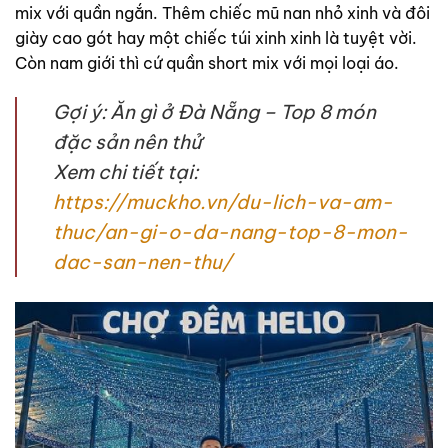
mix với quần ngắn. Thêm chiếc mũ nan nhỏ xinh và đôi
giày cao gót hay một chiếc túi xinh xinh là tuyệt vời.
Còn nam giới thì cứ quần short mix với mọi loại áo.
Gợi ý: Ăn gì ở Đà Nẵng – Top 8 món
đặc sản nên thử
Xem chi tiết tại:
https://muckho.vn/du-lich-va-am-
thuc/an-gi-o-da-nang-top-8-mon-
dac-san-nen-thu/