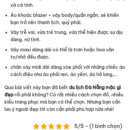
và cá tính.
Áo khoác blazer + váy body/quần ngắn, sẽ khiến
bạn trở nên thanh lịch, quý phái.
Váy trễ vai, vừa trẻ trung, vừa thể hiện được sự dịu
dàng, nữ tính.
Váy maxi dáng dài có thể là trơn hoặc hoa văn
to/nhỏ đều được.
chân váy midi dài dáng xòe phối với những chiếc áo
cách điệu như áo phối ren, áo yếm, áo hở lưng,…
Qua bài viết này bạn đã biết
du lịch Đà Nẵng mặc gì
đẹp
rồi phải không? Có rất nhiều cách chọn đồ, nhiều
kiểu trang phục mà bạn có thể chọn. Nhưng bạn cần
lưu ý ngoài đẹp thì còn cần phải phù hợp nữa nhé!
5/5 - (1 bình chọn)