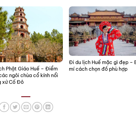
Đi du lịch Huế mặc gì đẹp – 
ịch Phật Giáo Huế – Điểm
mí cách chọn đồ phù hợp
các ngôi chùa cổ kính nổi
g xứ Cố Đô