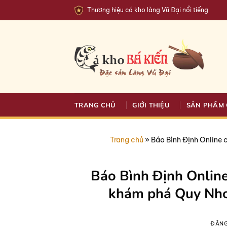
Bỏ
Thương hiệu cá kho làng Vũ Đại nổi tiếng
qua
nội
dung
TRANG CHỦ
GIỚI THIỆU
SẢN PHẨM 
Trang chủ
»
Báo Bình Định Online 
Báo Bình Định Online
khám phá Quy Nhơ
ĐĂN