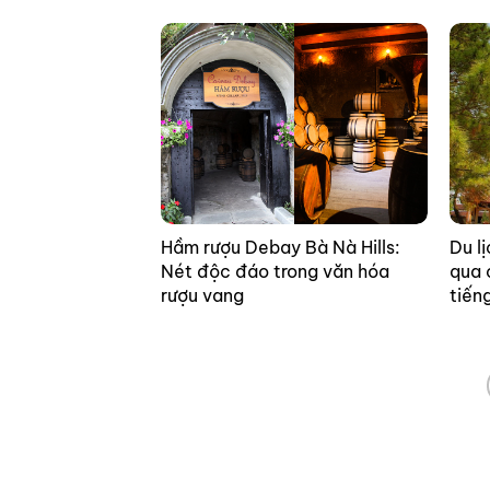
Hầm rượu Debay Bà Nà Hills:
Du l
Nét độc đáo trong văn hóa
qua 
rượu vang
tiến