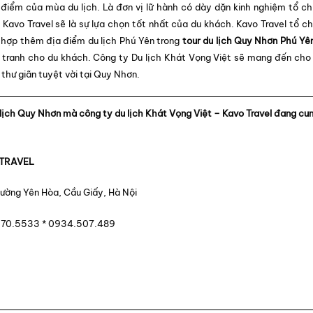
 điểm của mùa du lịch. Là đơn vị lữ hành có dày dặn kinh nghiệm tổ c
– Kavo Travel sẽ là sự lựa chọn tốt nhất của du khách. Kavo Travel tổ c
 hợp thêm địa điểm du lịch Phú Yên trong
tour du lịch Quy Nhơn Phú Yê
tranh cho du khách. Công ty Du lịch Khát Vọng Việt sẽ mang đến cho
thư giãn tuyệt vời tại Quy Nhơn.
u lịch Quy Nhơn mà công ty du lịch Khát Vọng Việt – Kavo Travel đang cu
 TRAVEL
hường Yên Hòa, Cầu Giấy, Hà Nội
2.70.5533 * 0934.507.489