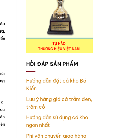
yêu
ra,
đến
HỎI ĐÁP SẢN PHẨM
mũi
Hướng dẫn đặt cá kho Bá
ung
Kiến
Lưu ý hàng giả cá trắm đen,
 dị
trắm cỏ
hau
iên
Hướng dẫn sử dụng cá kho
nên
ngon nhất
Phí vận chuyển giao hàng