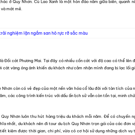
h khác ở Quy Nhơn. Cù Lao Xanh là một hòn đảo nằm giữa biển, quanh 
h và mát mẻ.
trải nghiệm lặn ngắm san hô rực rỡ sắc màu
là Đồi cát Phương Mai. Tại đây có nhiều cồn cát với độ cao có thể lên 
ới cát vàng óng ánh khiến du khách như cảm nhận mình đang bị lạc lối g
y Nhơn còn có vẻ đẹp của một nền văn hóa cổ lâu đời với tàn tích của 
m, các công trình kiến trúc với dấu ấn lịch sử vẫn còn tồn tại, minh ch
h Quy Nhơn luôn thu hút hàng triệu du khách mỗi năm. Để có chuyến n
a nhất, du khách nên đi tour du lịch Quy Nhơn trọn gói của các đơn vị
tiết kiệm được thời gian, chi phí, vừa có cơ hội sử dụng những dịch vụ 