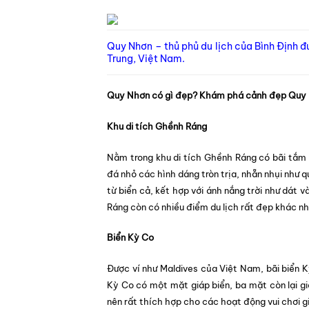
Quy Nhơn – thủ phủ du lịch của Bình Định đ
Trung, Việt Nam.
Quy Nhơn có gì đẹp? Khám phá cảnh đẹp Quy N
Khu di tích Ghềnh Ráng
Nằm trong khu di tích Ghềnh Ráng có bãi tắm 
đá nhỏ các hình dáng tròn trịa, nhẵn nhụi như 
từ biển cả, kết hợp với ánh nắng trời như dát 
Ráng còn có nhiều điểm du lịch rất đẹp khác n
Biển Kỳ Co
Được ví như Maldives của Việt Nam, bãi biển 
Kỳ Co có một mặt giáp biển, ba mặt còn lại giá
nên rất thích hợp cho các hoạt động vui chơi gi