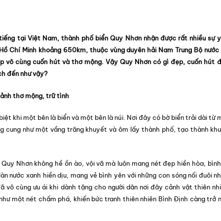
tiếng tại Việt Nam, thành phố biển Quy Nhơn nhận được rất nhiều sự 
ố Hồ Chí Minh khoảng 650km, thuộc vùng duyên hải Nam Trung Bộ nước 
ẹp vô cùng cuốn hút và thơ mộng. Vậy Quy Nhơn có gì đẹp, cuốn hút 
ch đến như vậy?
ảnh thơ mộng, trữ tình
ệt khi một bên là biển và một bên là núi. Nơi đây có bờ biển trải dài từ 
g cung như một vầng trăng khuyết và ôm lấy thành phố, tạo thành kh
 ở Quy Nhơn không hề ồn ào, vội vã mà luôn mang nét đẹp hiền hòa, bình
làn nước xanh hiền dịu, mang vẻ bình yên với những con sóng nối đuôi n
ã vô cùng ưu ái khi dành tặng cho người dân nơi đây cảnh vật thiên nh
như một nét chấm phá, khiến bức tranh thiên nhiên Bình Định càng trở 