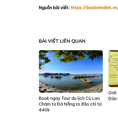
Nguồn bài viết:
https://baobinhdin
BÀI VIẾT LIÊN QUAN
Giới
Book ngay Tour du lịch Cù Lao
Dừa
Chàm từ Đà Nẵng ra đảo chỉ từ
440k