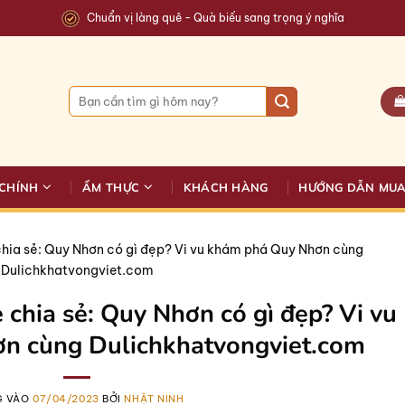
Chuẩn vị làng quê - Quà biếu sang trọng ý nghĩa
Tìm
kiếm:
CHÍNH
ẨM THỰC
KHÁCH HÀNG
HƯỚNG DẪN MU
chia sẻ: Quy Nhơn có gì đẹp? Vi vu khám phá Quy Nhơn cùng
Dulichkhatvongviet.com
 chia sẻ: Quy Nhơn có gì đẹp? Vi vu
n cùng Dulichkhatvongviet.com
G VÀO
07/04/2023
BỞI
NHẬT NINH