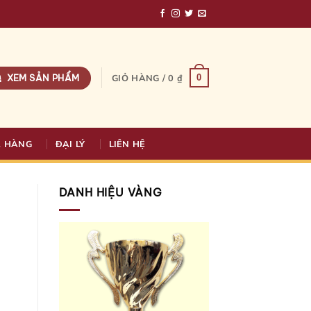
XEM SẢN PHẨM
0
GIỎ HÀNG /
0
₫
A HÀNG
ĐẠI LÝ
LIÊN HỆ
DANH HIỆU VÀNG