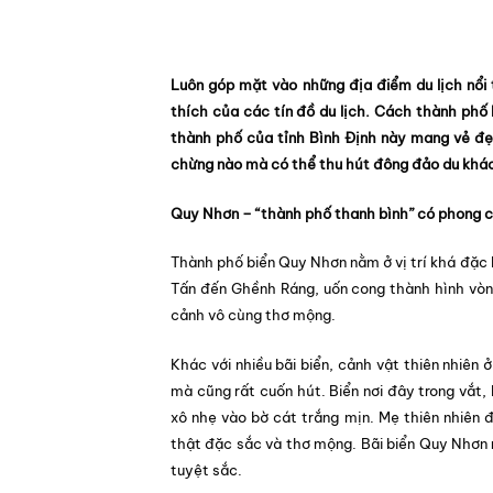
Luôn góp mặt vào những địa điểm du lịch nổi 
thích của các tín đồ du lịch. Cách thành ph
thành phố của tỉnh Bình Định này mang vẻ đ
chừng nào mà có thể thu hút đông đảo du khá
Quy Nhơn – “thành phố thanh bình” có phong c
Thành phố biển Quy Nhơn nằm ở vị trí khá đặc bi
Tấn đến Ghềnh Ráng, uốn cong thành hình vòn
cảnh vô cùng thơ mộng.
Khác với nhiều bãi biển, cảnh vật thiên nhiên
mà cũng rất cuốn hút. Biển nơi đây trong vắt, 
xô nhẹ vào bờ cát trắng mịn. Mẹ thiên nhiên đ
thật đặc sắc và thơ mộng. Bãi biển Quy Nhơn 
tuyệt sắc.