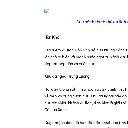
Du khách thích thú du lịch
Hòn Khô
Địa điểm du lịch Hòn Khô sở hữu khung cảnh t
lớn nhô ra biển và mạch nước ngọt từ vách đá.
đẹp rất hấp dẫn và cuốn hút.
Khu dã ngoại Trung Lương
Nơi đây trồng rất nhiều hoa và cây cảnh, kết h
vẻ đẹp vô cùng cuốn hút. Khu dã ngoại này có n
hút rất nhiều khách du lịch, đặc biệt là giới trẻ.
Cù Lao Xanh
Được mệnh danh là hòn đảo đẹp nhất tại tỉnh 