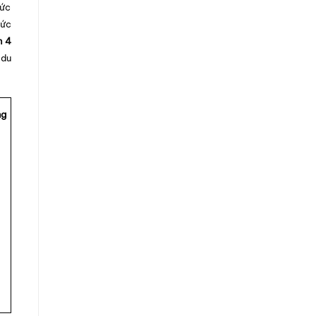
hức
hức
n 4
 du
ng