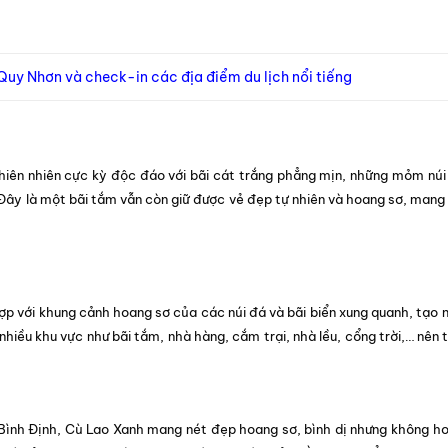
 Quy Nhơn và check-in các địa điểm du lịch nổi tiếng
hiên nhiên cực kỳ độc đáo với bãi cát trắng phẳng mịn, những mỏm núi
 Đây là một bãi tắm vẫn còn giữ được vẻ đẹp tự nhiên và hoang sơ, mang
ợp với khung cảnh hoang sơ của các núi đá và bãi biển xung quanh, tạo 
hiều khu vực như bãi tắm, nhà hàng, cắm trại, nhà lều, cổng trời,… nên 
Bình Định, Cù Lao Xanh mang nét đẹp hoang sơ, bình dị nhưng không h