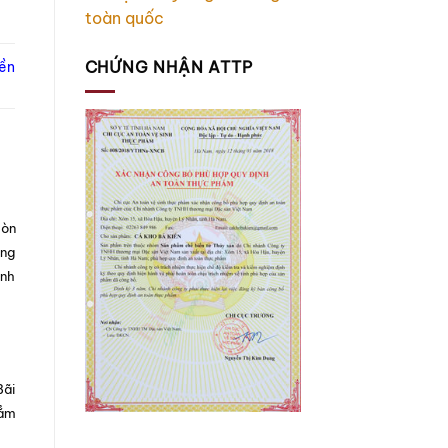
toàn quốc
CHỨNG NHẬN ATTP
iền
hòn
ơng
ềnh
Bãi
hẳm