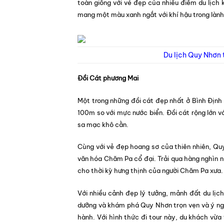
toàn giống với vẻ đẹp của nhiều điểm du lịc
mang một màu xanh ngắt với khí hậu trong làn
Du lịch Quy Nhơn 
Đồi Cát phương Mai
Một trong những đồi cát đẹp nhất ở Bình Định 
100m so với mực nước biển. Đồi cát rộng lớn v
sa mạc khô cằn.
Cùng với vẻ đẹp hoang sơ của thiên nhiên, Qu
văn hóa Chăm Pa cổ đại. Trải qua hàng nghìn nă
cho thời kỳ hưng thịnh của người Chăm Pa xưa.
Với nhiều cảnh đẹp lý tưởng, mảnh đất du lịc
dưỡng và khám phá Quy Nhơn trọn vẹn và ý nghĩ
hành. Với hình thức đi tour này, du khách vừa 