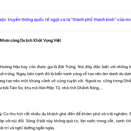
ược truyền thông quốc tế ngợi ca là “thành phố thanh bình” của m
hơn cùng Du lịch Khát Vọng Việt
Hoàng Hậu hay còn được gọi là Bãi Trứng. Nơi đây đặc biệt với những 
quả trứng. Ngay bên cạnh đó là biển xanh sóng vỗ tạo nên âm danh du dư
vàng tạo nên một khung cảnh vô cùng tuyệt vời. Ngoài ra, cũng trong Gh
hư bãi Tiên Sa, khu mộ Hàn Mặc Tử, nhà thờ Ghềnh Ráng,…
Kỳ Co thu hút rất nhiều du khách ghé đến để khám phá và trải nghiệm. 
p với núi đồi. Sóng ở bãi này không quá to, làn nước trong vắt, xanh t
ải trí và nghỉ dưỡng ngắn ngày.