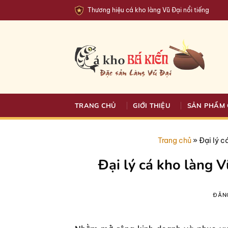
Bỏ
Thương hiệu cá kho làng Vũ Đại nổi tiếng
qua
nội
dung
TRANG CHỦ
GIỚI THIỆU
SẢN PHẨM 
Trang chủ
»
Đại lý c
Đại lý cá kho làng V
ĐĂN