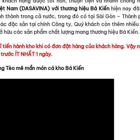
khách hàng được tốt hơn, thuận tiện và nhanh chóng h
iệt Nam (DASAVINA)
với thương hiệu Bá Kiến
hiện nay đã
ỉnh thành trong cả nước, trong đó có tại Sài Gòn – Thành 
ác đặc sản tại chính Công ty, Quý khách còn thêm nhiều 
 sở hữu các sản phẩm chất lượng mang thương hiệu Bá Kiến.
ỉ tiến hành kho khi có đơn đặt hàng của khách hàng. Vậy n
trước ÍT NHẤT 1 ngày.
ng Tèo mê mẩn món cá kho Bá Kiến