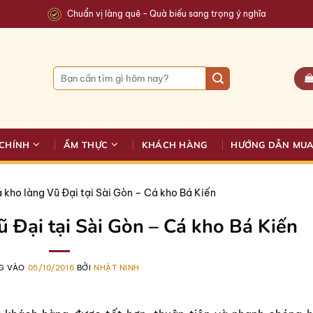
Chuẩn vị làng quê - Quà biếu sang trọng ý nghĩa
Tìm
kiếm:
CHÍNH
ẨM THỰC
KHÁCH HÀNG
HƯỚNG DẪN MU
á kho làng Vũ Đại tại Sài Gòn – Cá kho Bá Kiến
ũ Đại tại Sài Gòn – Cá kho Bá Kiến
G VÀO
05/10/2016
BỞI
NHẬT NINH