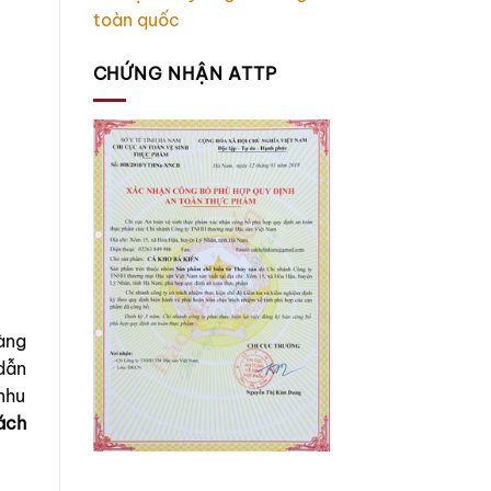
toàn quốc
CHỨNG NHẬN ATTP
àng
dẫn
nhu
cách