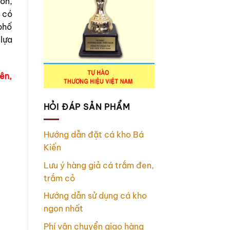
ơn,
 có
phố
lựa
ên,
HỎI ĐÁP SẢN PHẨM
Hướng dẫn đặt cá kho Bá
Kiến
Lưu ý hàng giả cá trắm đen,
trắm cỏ
Hướng dẫn sử dụng cá kho
ngon nhất
Phí vận chuyển giao hàng