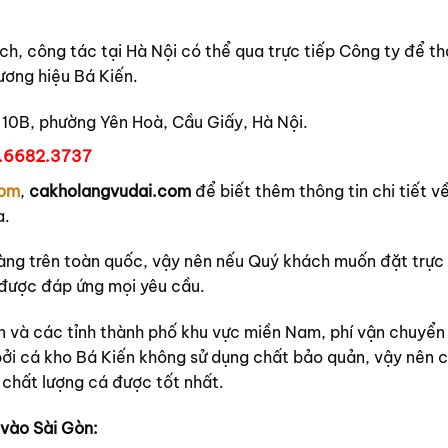
ịch, công tác tại Hà Nội có thể qua trực tiếp Công ty để t
ơng hiệu Bá Kiến.
 10B, phường Yên Hoà, Cầu Giấy, Hà Nội.
.6682.3737
com
,
cakholangvudai.com
để biết thêm thông tin chi tiết v
a.
àng trên toàn quốc, vậy nên nếu Quý khách muốn đặt trực
 được đáp ứng mọi yêu cầu.
n và các tỉnh thành phố khu vực miền Nam, phí vận chuyển
bởi cá kho Bá Kiến không sử dụng chất bảo quản, vậy nên 
hất lượng cá được tốt nhất.
 vào Sài Gòn: